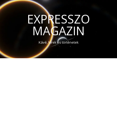
EXPRESSZO
MAGAZIN
Kávé, hírek és történetek