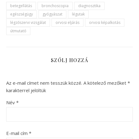
betegellátás
bronchoscopia
diagnosztika
egészségügy
gyógyászat
légutak
légzőszervi vizsgálat
orvosi eljárás
orvosi képalkotás
útmutató
SZÓLJ HOZZÁ
Az e-mail címet nem tesszük közzé.
A kötelező mezőket
*
karakterrel jelöltük
Név
*
E-mail cím
*