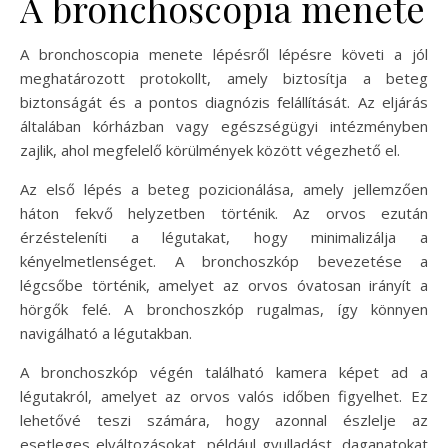
A bronchoscopia menete
A bronchoscopia menete lépésről lépésre követi a jól
meghatározott protokollt, amely biztosítja a beteg
biztonságát és a pontos diagnózis felállítását. Az eljárás
általában kórházban vagy egészségügyi intézményben
zajlik, ahol megfelelő körülmények között végezhető el.
Az első lépés a beteg pozicionálása, amely jellemzően
háton fekvő helyzetben történik. Az orvos ezután
érzésteleníti a légutakat, hogy minimalizálja a
kényelmetlenséget. A bronchoszkóp bevezetése a
légcsőbe történik, amelyet az orvos óvatosan irányít a
hörgők felé. A bronchoszkóp rugalmas, így könnyen
navigálható a légutakban.
A bronchoszkóp végén található kamera képet ad a
légutakról, amelyet az orvos valós időben figyelhet. Ez
lehetővé teszi számára, hogy azonnal észlelje az
esetleges elváltozásokat, például gyulladást, daganatokat