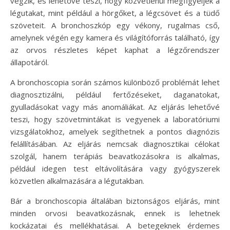
végzik, és lehetővé teszi, hogy közvetlenül megfigyeljék a
légutakat, mint például a hörgőket, a légcsövet és a tüdő
szöveteit. A bronchoszkóp egy vékony, rugalmas cső,
amelynek végén egy kamera és világítóforrás található, így
az orvos részletes képet kaphat a légzőrendszer
állapotáról.
A bronchoscopia során számos különböző problémát lehet
diagnosztizálni, például fertőzéseket, daganatokat,
gyulladásokat vagy más anomáliákat. Az eljárás lehetővé
teszi, hogy szövetmintákat is vegyenek a laboratóriumi
vizsgálatokhoz, amelyek segíthetnek a pontos diagnózis
felállításában. Az eljárás nemcsak diagnosztikai célokat
szolgál, hanem terápiás beavatkozásokra is alkalmas,
például idegen test eltávolítására vagy gyógyszerek
közvetlen alkalmazására a légutakban.
Bár a bronchoscopia általában biztonságos eljárás, mint
minden orvosi beavatkozásnak, ennek is lehetnek
kockázatai és mellékhatásai. A betegeknek érdemes