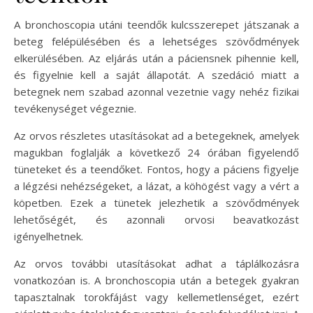
A bronchoscopia utáni teendők kulcsszerepet játszanak a
beteg felépülésében és a lehetséges szövődmények
elkerülésében. Az eljárás után a páciensnek pihennie kell,
és figyelnie kell a saját állapotát. A szedáció miatt a
betegnek nem szabad azonnal vezetnie vagy nehéz fizikai
tevékenységet végeznie.
Az orvos részletes utasításokat ad a betegeknek, amelyek
magukban foglalják a következő 24 órában figyelendő
tüneteket és a teendőket. Fontos, hogy a páciens figyelje
a légzési nehézségeket, a lázat, a köhögést vagy a vért a
köpetben. Ezek a tünetek jelezhetik a szövődmények
lehetőségét, és azonnali orvosi beavatkozást
igényelhetnek.
Az orvos további utasításokat adhat a táplálkozásra
vonatkozóan is. A bronchoscopia után a betegek gyakran
tapasztalnak torokfájást vagy kellemetlenséget, ezért