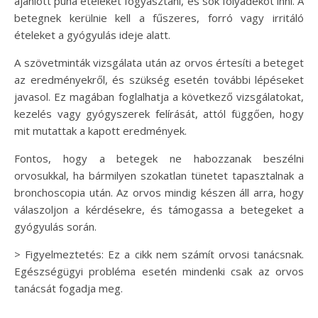
ajánlott puha ételeket fogyasztani, és sok folyadékot inni. A
betegnek kerülnie kell a fűszeres, forró vagy irritáló
ételeket a gyógyulás ideje alatt.
A szövetminták vizsgálata után az orvos értesíti a beteget
az eredményekről, és szükség esetén további lépéseket
javasol. Ez magában foglalhatja a következő vizsgálatokat,
kezelés vagy gyógyszerek felírását, attól függően, hogy
mit mutattak a kapott eredmények.
Fontos, hogy a betegek ne habozzanak beszélni
orvosukkal, ha bármilyen szokatlan tünetet tapasztalnak a
bronchoscopia után. Az orvos mindig készen áll arra, hogy
válaszoljon a kérdésekre, és támogassa a betegeket a
gyógyulás során.
> Figyelmeztetés: Ez a cikk nem számít orvosi tanácsnak.
Egészségügyi probléma esetén mindenki csak az orvos
tanácsát fogadja meg.