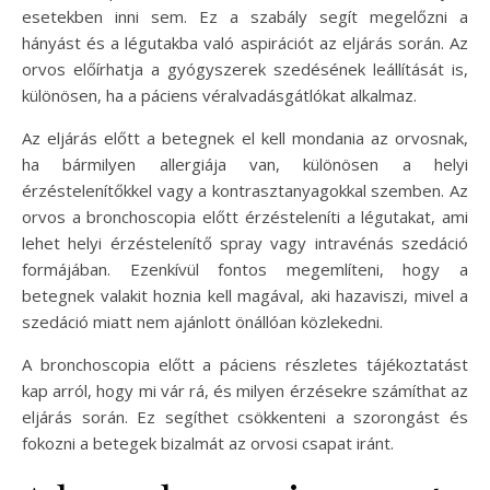
esetekben inni sem. Ez a szabály segít megelőzni a
hányást és a légutakba való aspirációt az eljárás során. Az
orvos előírhatja a gyógyszerek szedésének leállítását is,
különösen, ha a páciens véralvadásgátlókat alkalmaz.
Az eljárás előtt a betegnek el kell mondania az orvosnak,
ha bármilyen allergiája van, különösen a helyi
érzéstelenítőkkel vagy a kontrasztanyagokkal szemben. Az
orvos a bronchoscopia előtt érzésteleníti a légutakat, ami
lehet helyi érzéstelenítő spray vagy intravénás szedáció
formájában. Ezenkívül fontos megemlíteni, hogy a
betegnek valakit hoznia kell magával, aki hazaviszi, mivel a
szedáció miatt nem ajánlott önállóan közlekedni.
A bronchoscopia előtt a páciens részletes tájékoztatást
kap arról, hogy mi vár rá, és milyen érzésekre számíthat az
eljárás során. Ez segíthet csökkenteni a szorongást és
fokozni a betegek bizalmát az orvosi csapat iránt.