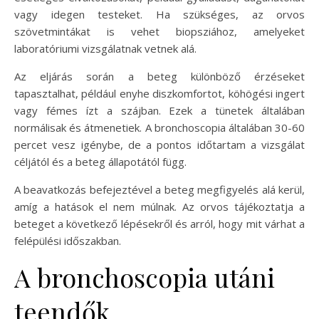
vagy idegen testeket. Ha szükséges, az orvos
szövetmintákat is vehet biopsziához, amelyeket
laboratóriumi vizsgálatnak vetnek alá.
Az eljárás során a beteg különböző érzéseket
tapasztalhat, például enyhe diszkomfortot, köhögési ingert
vagy fémes ízt a szájban. Ezek a tünetek általában
normálisak és átmenetiek. A bronchoscopia általában 30-60
percet vesz igénybe, de a pontos időtartam a vizsgálat
céljától és a beteg állapotától függ.
A beavatkozás befejeztével a beteg megfigyelés alá kerül,
amíg a hatások el nem múlnak. Az orvos tájékoztatja a
beteget a következő lépésekről és arról, hogy mit várhat a
felépülési időszakban.
A bronchoscopia utáni
teendők