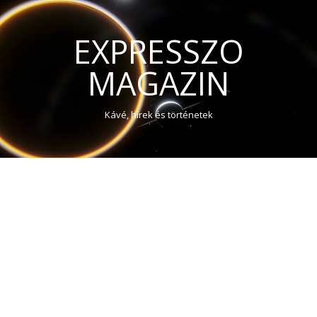
EXPRESSZO
MAGAZIN
Kávé, hírek és történetek