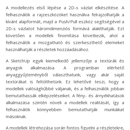
A modellezés első lépése a 2D-s vázlat elkészítése. A
felhasználók a rajzeszközöket használva felrajzolhatják a
kívánt alapformát, majd a Push/Pull eszköz segítségével a
2D-s vázlatot háromdimenziós formává alakíthatják. Ezt
követően a modellek finomítása következik, ahol a
felhasználók a mozgatható és szerkeszthető elemeket
használhatják a részletek hozzáadásához.
A SketchUp egyik kiemelkedő jellemzője a textúrák és
anyagok alkalmazása. A programban elérhető
anyaggyűjteményből választhatunk, vagy akár saját
textúrákat is feltölthetünk. Ez lehetővé teszi, hogy a
modellek valósághűbbé váljanak, és a felhasználók jobban
bemutathassák elképzeléseiket. A fény- és árnyékhatások
alkalmazása szintén növeli a modellek realitását, így a
felhasználók könnyebben bemutathatják munkáikat
másoknak.
A modellek létrehozása során fontos figyelni a részletekre,