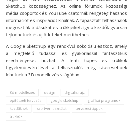
SketchUp közösséghez. Az online fórumok, közösségi
média csoportok és YouTube csatornák rengeteg hasznos
információt és inspirációt kínálnak. A tapasztalt felhasználók
megosztják tudásukat és trükkjeiket, így a kezdők gyorsan
fejlődhetnek és új ötleteket meríthetnek.
A Google SketchUp egy rendkívül sokoldalú eszköz, amely
a megfelelő tudással és gyakorlással fantasztikus
eredményeket hozhat. A fenti tippek és trükkök
figyelembevételével a felhasználók még sikeresebbek
lehetnek a 3D modellezés világában.
3d modellezés
design
digitális rajz
építészeti tervezés
google sketchup
grafikai programok
kezdőknek
szoftverhasználat
tervezési tippek
trükkök