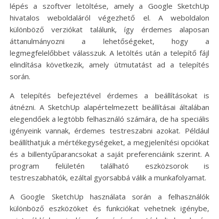
lépés a szoftver letöltése, amely a Google SketchUp
hivatalos weboldaláról végezhető el. A weboldalon
különböző verziókat találunk, így érdemes alaposan
áttanulmányozni a lehetőségeket, hogy a
legmegfelelőbbet válasszuk. A letöltés után a telepítő fájl
elindítása következik, amely útmutatást ad a telepítés
során.
A telepítés befejeztével érdemes a beállításokat is
átnézni. A SketchUp alapértelmezett beállításai általában
elegendőek a legtöbb felhasználó számára, de ha speciális
igényeink vannak, érdemes testreszabni azokat. Például
beállíthatjuk a mértékegységeket, a megjelenítési opciókat
és a billentyűparancsokat a saját preferenciáink szerint. A
program felületén található eszközsorok is
testreszabhatók, ezáltal gyorsabbá válik a munkafolyamat.
A Google SketchUp használata során a felhasználók
különböző eszközöket és funkciókat vehetnek igénybe,