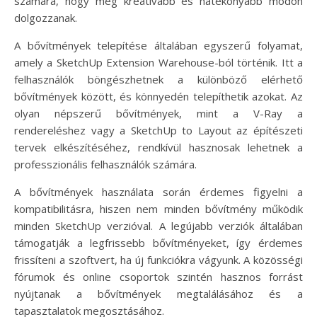
számára, hogy még kreatívabb és hatékonyabb módon
dolgozzanak.
A bővítmények telepítése általában egyszerű folyamat,
amely a SketchUp Extension Warehouse-ból történik. Itt a
felhasználók böngészhetnek a különböző elérhető
bővítmények között, és könnyedén telepíthetik azokat. Az
olyan népszerű bővítmények, mint a V-Ray a
rendereléshez vagy a SketchUp to Layout az építészeti
tervek elkészítéséhez, rendkívül hasznosak lehetnek a
professzionális felhasználók számára.
A bővítmények használata során érdemes figyelni a
kompatibilitásra, hiszen nem minden bővítmény működik
minden SketchUp verzióval. A legújabb verziók általában
támogatják a legfrissebb bővítményeket, így érdemes
frissíteni a szoftvert, ha új funkciókra vágyunk. A közösségi
fórumok és online csoportok szintén hasznos forrást
nyújtanak a bővítmények megtalálásához és a
tapasztalatok megosztásához.