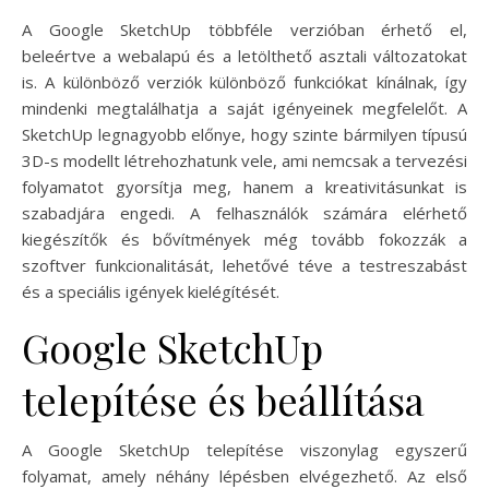
A Google SketchUp többféle verzióban érhető el,
beleértve a webalapú és a letölthető asztali változatokat
is. A különböző verziók különböző funkciókat kínálnak, így
mindenki megtalálhatja a saját igényeinek megfelelőt. A
SketchUp legnagyobb előnye, hogy szinte bármilyen típusú
3D-s modellt létrehozhatunk vele, ami nemcsak a tervezési
folyamatot gyorsítja meg, hanem a kreativitásunkat is
szabadjára engedi. A felhasználók számára elérhető
kiegészítők és bővítmények még tovább fokozzák a
szoftver funkcionalitását, lehetővé téve a testreszabást
és a speciális igények kielégítését.
Google SketchUp
telepítése és beállítása
A Google SketchUp telepítése viszonylag egyszerű
folyamat, amely néhány lépésben elvégezhető. Az első