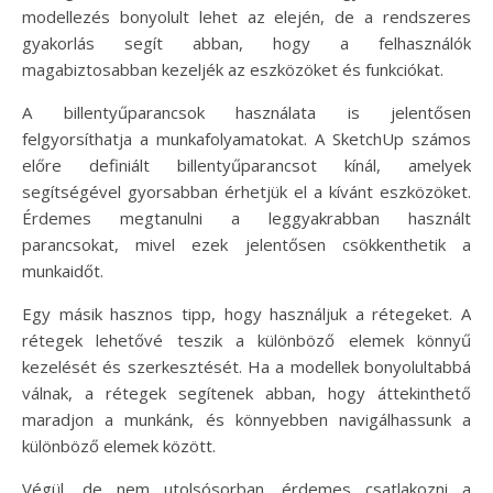
modellezés bonyolult lehet az elején, de a rendszeres
gyakorlás segít abban, hogy a felhasználók
magabiztosabban kezeljék az eszközöket és funkciókat.
A billentyűparancsok használata is jelentősen
felgyorsíthatja a munkafolyamatokat. A SketchUp számos
előre definiált billentyűparancsot kínál, amelyek
segítségével gyorsabban érhetjük el a kívánt eszközöket.
Érdemes megtanulni a leggyakrabban használt
parancsokat, mivel ezek jelentősen csökkenthetik a
munkaidőt.
Egy másik hasznos tipp, hogy használjuk a rétegeket. A
rétegek lehetővé teszik a különböző elemek könnyű
kezelését és szerkesztését. Ha a modellek bonyolultabbá
válnak, a rétegek segítenek abban, hogy áttekinthető
maradjon a munkánk, és könnyebben navigálhassunk a
különböző elemek között.
Végül, de nem utolsósorban, érdemes csatlakozni a