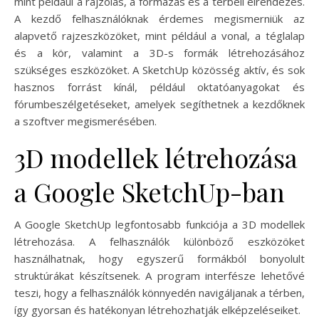
mint például a rajzolás, a formázás és a térbeli elrendezés.
A kezdő felhasználóknak érdemes megismerniük az
alapvető rajzeszközöket, mint például a vonal, a téglalap
és a kör, valamint a 3D-s formák létrehozásához
szükséges eszközöket. A SketchUp közösség aktív, és sok
hasznos forrást kínál, például oktatóanyagokat és
fórumbeszélgetéseket, amelyek segíthetnek a kezdőknek
a szoftver megismerésében.
3D modellek létrehozása
a Google SketchUp-ban
A Google SketchUp legfontosabb funkciója a 3D modellek
létrehozása. A felhasználók különböző eszközöket
használhatnak, hogy egyszerű formákból bonyolult
struktúrákat készítsenek. A program interfésze lehetővé
teszi, hogy a felhasználók könnyedén navigáljanak a térben,
így gyorsan és hatékonyan létrehozhatják elképzeléseiket.