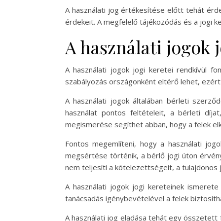
A használati jog értékesítése előtt tehát ér
érdekeit. A megfelelő tájékozódás és a jogi k
A használati jogok j
A használati jogok jogi keretei rendkívül fo
szabályozás országonként eltérő lehet, ezért 
A használati jogok általában bérleti szerző
használat pontos feltételeit, a bérleti díj
megismerése segíthet abban, hogy a felek elker
Fontos megemlíteni, hogy a használati jogo
megsértése történik, a bérlő jogi úton érvény
nem teljesíti a kötelezettségeit, a tulajdonos 
A használati jogok jogi kereteinek ismerete
tanácsadás igénybevételével a felek biztosít
A használati jog eladása tehát egy összetett 