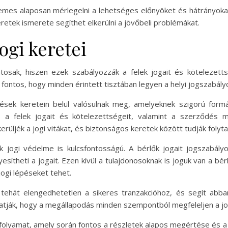
demes alaposan mérlegelni a lehetséges előnyöket és hátrányokat
eretek ismerete segíthet elkerülni a jövőbeli problémákat.
ogi keretei
ntosak, hiszen ezek szabályozzák a felek jogait és kötelezetts
fontos, hogy minden érintett tisztában legyen a helyi jogszabályo
dések keretein belül valósulnak meg, amelyeknek szigorú form
at, a felek jogait és kötelezettségeit, valamint a szerződés 
üljék a jogi vitákat, és biztonságos keretek között tudják folytat
k jogi védelme is kulcsfontosságú. A bérlők jogait jogszabály
esítheti a jogait. Ezen kívül a tulajdonosoknak is joguk van a bé
jogi lépéseket tehet.
 tehát elengedhetetlen a sikeres tranzakcióhoz, és segít abba
hatják, hogy a megállapodás minden szempontból megfeleljen a j
folyamat, amely során fontos a részletek alapos megértése és a 