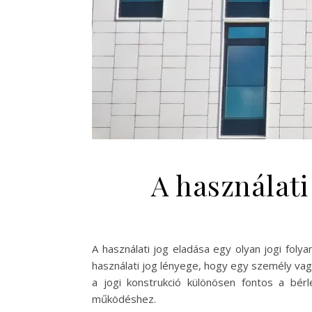
A használati
A használati jog eladása egy olyan jogi fol
használati jog lényege, hogy egy személy vagy
a jogi konstrukció különösen fontos a bér
működéshez.