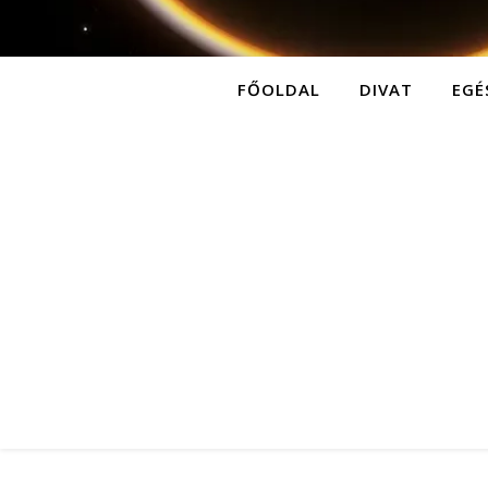
FŐOLDAL
DIVAT
EGÉ