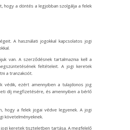
, hogy a döntés a legjobban szolgálja a felek
égeit. A használati jogokkal kapcsolatos jogi
kkal.
ájuk van. A szerződésnek tartalmaznia kell a
megszüntetésének feltételeit. A jogi keretek
ni a tranzakciót.
ok védik, ezért amennyiben a tulajdonos jog
rleti díj megfizetésére, és amennyiben a bérlő
n, hogy a felek jogai védve legyenek. A jogi
ogi követelményeknek.
jogi keretek tiszteletben tartása. A megfelelő