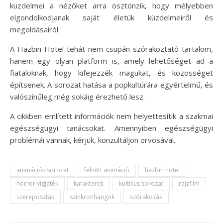
küzdelmei a nézőket arra ösztönzik, hogy mélyebben
elgondolkodjanak saját életük küzdelmeiről és
megoldásairól.
A Hazbin Hotel tehát nem csupán szórakoztató tartalom,
hanem egy olyan platform is, amely lehetőséget ad a
fiataloknak, hogy kifejezzék magukat, és közösséget
építsenek. A sorozat hatása a popkultúrára egyértelmű, és
valószínűleg még sokáig érezhető lesz.
A cikkben említett információk nem helyettesítik a szakmai
egészségügyi tanácsokat. Amennyiben egészségügyi
problémái vannak, kérjük, konzultáljon orvosával.
animációs sorozat
felnőtt animáció
hazbin hotel
horror vígjáték
karakterek
kultikus sorozat
rajzfilm
szereposztás
szinkronhangok
szórakozás