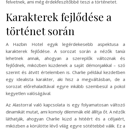
felvetnek, ami még érdekfeszítőbbé teszi a történetet.
Karakterek fejlődése a
történet során
A Hazbin Hotel egyik legérdekesebb aspektusa a
karakterek fejlődése. A sorozat során a nézők tanúi
lehetnek annak, ahogyan a szereplők változnak és
fejlődnek, miközben küzdenek a saját démonjaikkal – szó
szerint és átvitt értelemben is. Charlie például kezdetben
egy idealista karakter, aki hisz a megváltásban, de a
sorozat előrehaladtával egyre inkább szembesül a pokol
kegyetlen valóságával.
Az Alastorral való kapcsolata is egy folyamatosan változó
dinamikát mutat, ami komoly dilemmák elé állítja őt. A nézők
láthatják, ahogyan Charlie küzd a hitéért és a céljaiért,
miközben a körülötte lévő világ egyre sötétebbé válik. Ez a