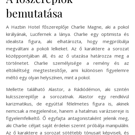
bemutatása
A Hazbin Hotel főszereplője Charlie Magne, aki a pokol
királyának, Lucifernek a lánya. Charlie egy optimista és
idealista figura, aki elhatározta, hogy megpróbálja
megváltani a pokoli lelkeket. Az ő karaktere a sorozat
középpontjában áll, és az ő utazása határozza meg a
történetet. Charlie személyisége a remény és az
eltökéltség megtestesítője, ami különösen figyelemre
méltó egy olyan helyszínen, mint a pokol.
Mellette található Alastor, a Rádiódémon, aki szintén
kulcsszereplője a sorozatnak. Alastor egy rendkívül
karizmatikus, de egyúttal félelmetes figura is, akinek
nemcsak a megjelenése, hanem a hatalmas varázsereje is
figyelemfelkeltő. Ő egyfajta antagonistaként jelenik meg,
aki Charlie céljait saját érdekei szerint próbálja manipulálni.
Az ő karaktere a sorozat sötétebb tónusait képviseli, és