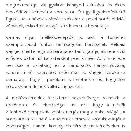
megtestesítője, aki gyakran könnyed stílusával és élces
beszédével színesíti a sorozatot. Ő egy figyelemfelkeltő
figura, aki a nézők számára sokszor a pokol sötét oldalát
képviseli, miközben a saját küzdelmeit is bemutatja.
Vannak olyan mellékszereplők is, akik a történet
szempontjából fontos tanulságokat hordoznak. Például
Vaggie, Charlie legjobb barátja és támogatója, aki rendkívül
erős és bátor női karakterként jelenik meg. Az ő szerepe
nemcsak a barátság és a támogatás hangsúlyozása,
hanem a női szerepek erősítése is. Vaggie karaktere
bemutatja, hogy a pokolban is lehetnek erős, független
nők, akik nem félnek kiállni az igazukért.
A mellékszereplők karakterei sokszínűsége színesíti a
történetet, és lehetőséget ad arra, hogy a nézők
különböző perspektívákból ismerjék meg a pokol világát. A
sorozatban található karakterek nemcsak szórakoztatják a
közönséget, hanem komolyabb társadalmi kérdéseket is