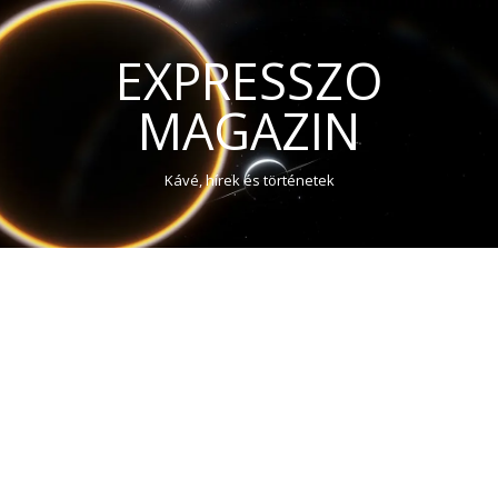
EXPRESSZO
MAGAZIN
Kávé, hírek és történetek