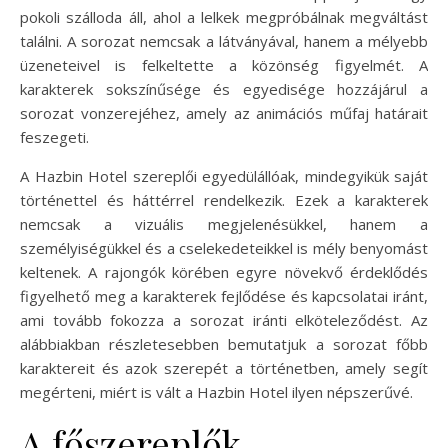
pokoli szálloda áll, ahol a lelkek megpróbálnak megváltást
találni. A sorozat nemcsak a látványával, hanem a mélyebb
üzeneteivel is felkeltette a közönség figyelmét. A
karakterek sokszínűsége és egyedisége hozzájárul a
sorozat vonzerejéhez, amely az animációs műfaj határait
feszegeti.
A Hazbin Hotel szereplői egyedülállóak, mindegyikük saját
történettel és háttérrel rendelkezik. Ezek a karakterek
nemcsak a vizuális megjelenésükkel, hanem a
személyiségükkel és a cselekedeteikkel is mély benyomást
keltenek. A rajongók körében egyre növekvő érdeklődés
figyelhető meg a karakterek fejlődése és kapcsolatai iránt,
ami tovább fokozza a sorozat iránti elköteleződést. Az
alábbiakban részletesebben bemutatjuk a sorozat főbb
karaktereit és azok szerepét a történetben, amely segít
megérteni, miért is vált a Hazbin Hotel ilyen népszerűvé.
A főszereplők