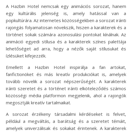
A Hazbin Hotel nemcsak egy animációs sorozat, hanem
egy kultúrális jelenség is, amely hatással van a
popkultúrára. Az internetes közösségekben a sorozat iránti
rajongás folyamatosan növekszik, hiszen a karakterek és a
történet sokak számára azonosulási pontokat kínálnak. Az
animáció egyedi stílusa és a karakterek színes palettája
lehetőséget ad arra, hogy a nézők saját stílusukat és
ízlésüket kifejezzék.
Emellett a Hazbin Hotel inspirálja a fan artokat,
fanfictionöket és más kreatív produkciókat is, amelyek
tovább növelik a sorozat népszerűségét. A karakterek
iránti szeretet és a történet iránti elköteleződés számos
közösségi média platformon megjelenik, ahol a rajongók
megosztják kreatív tartalmaikat.
A sorozat érzékeny társadalmi kérdéseket is felvet,
például a megváltás, a barátság és a szeretet témáit,
amelyek univerzálisak és sokakat érintenek. A karakterek