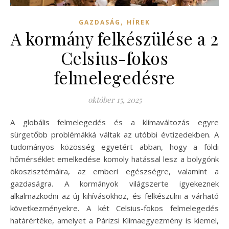
,
GAZDASÁG
HÍREK
A kormány felkészülése a 2
Celsius-fokos
felmelegedésre
október 15, 2025
A globális felmelegedés és a klímaváltozás egyre
sürgetőbb problémákká váltak az utóbbi évtizedekben. A
tudományos közösség egyetért abban, hogy a földi
hőmérséklet emelkedése komoly hatással lesz a bolygónk
ökoszisztémáira, az emberi egészségre, valamint a
gazdaságra. A kormányok világszerte igyekeznek
alkalmazkodni az új kihívásokhoz, és felkészülni a várható
következményekre. A két Celsius-fokos felmelegedés
határértéke, amelyet a Párizsi Klímaegyezmény is kiemel,