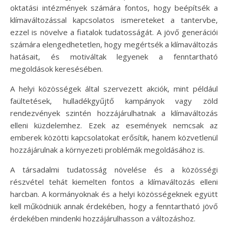
oktatási intézmények számára fontos, hogy beépítsék a
klímaváltozással kapcsolatos ismereteket a tantervbe,
ezzel is növelve a fiatalok tudatosságát. A jövő generációi
számára elengedhetetlen, hogy megértsék a klímaváltozás
hatásait, és motiváltak legyenek a fenntartható
megoldások keresésében.
A helyi közösségek által szervezett akciók, mint például
faültetések, hulladékgyűjtő kampányok vagy zöld
rendezvények szintén hozzájárulhatnak a klímaváltozás
elleni küzdelemhez. Ezek az események nemcsak az
emberek közötti kapcsolatokat erősítik, hanem közvetlenül
hozzájárulnak a környezeti problémák megoldásához is.
A társadalmi tudatosság növelése és a közösségi
részvétel tehát kiemelten fontos a klímaváltozás elleni
harcban. A kormányoknak és a helyi közösségeknek együtt
kell működniük annak érdekében, hogy a fenntartható jövő
érdekében mindenki hozzájárulhasson a változáshoz.