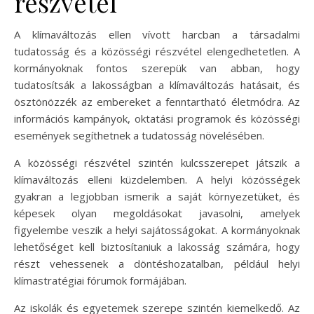
részvétel
A klímaváltozás ellen vívott harcban a társadalmi
tudatosság és a közösségi részvétel elengedhetetlen. A
kormányoknak fontos szerepük van abban, hogy
tudatosítsák a lakosságban a klímaváltozás hatásait, és
ösztönözzék az embereket a fenntartható életmódra. Az
információs kampányok, oktatási programok és közösségi
események segíthetnek a tudatosság növelésében.
A közösségi részvétel szintén kulcsszerepet játszik a
klímaváltozás elleni küzdelemben. A helyi közösségek
gyakran a legjobban ismerik a saját környezetüket, és
képesek olyan megoldásokat javasolni, amelyek
figyelembe veszik a helyi sajátosságokat. A kormányoknak
lehetőséget kell biztosítaniuk a lakosság számára, hogy
részt vehessenek a döntéshozatalban, például helyi
klímastratégiai fórumok formájában.
Az iskolák és egyetemek szerepe szintén kiemelkedő. Az