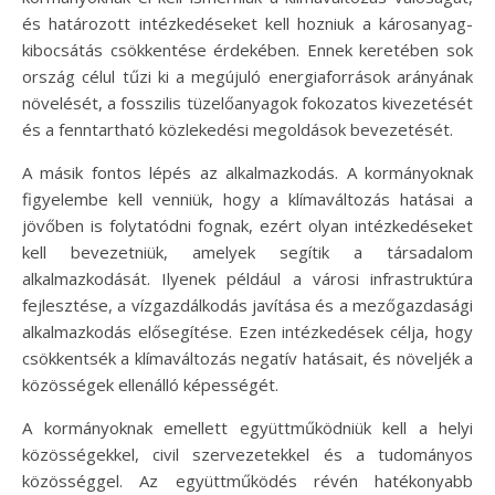
és határozott intézkedéseket kell hozniuk a károsanyag-
kibocsátás csökkentése érdekében. Ennek keretében sok
ország célul tűzi ki a megújuló energiaforrások arányának
növelését, a fosszilis tüzelőanyagok fokozatos kivezetését
és a fenntartható közlekedési megoldások bevezetését.
A másik fontos lépés az alkalmazkodás. A kormányoknak
figyelembe kell venniük, hogy a klímaváltozás hatásai a
jövőben is folytatódni fognak, ezért olyan intézkedéseket
kell bevezetniük, amelyek segítik a társadalom
alkalmazkodását. Ilyenek például a városi infrastruktúra
fejlesztése, a vízgazdálkodás javítása és a mezőgazdasági
alkalmazkodás elősegítése. Ezen intézkedések célja, hogy
csökkentsék a klímaváltozás negatív hatásait, és növeljék a
közösségek ellenálló képességét.
A kormányoknak emellett együttműködniük kell a helyi
közösségekkel, civil szervezetekkel és a tudományos
közösséggel. Az együttműködés révén hatékonyabb