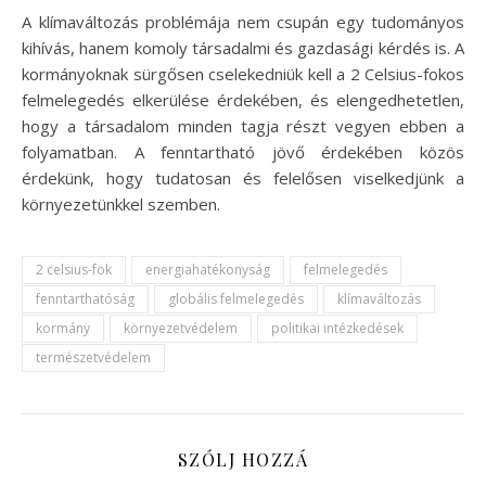
A klímaváltozás problémája nem csupán egy tudományos
kihívás, hanem komoly társadalmi és gazdasági kérdés is. A
kormányoknak sürgősen cselekedniük kell a 2 Celsius-fokos
felmelegedés elkerülése érdekében, és elengedhetetlen,
hogy a társadalom minden tagja részt vegyen ebben a
folyamatban. A fenntartható jövő érdekében közös
érdekünk, hogy tudatosan és felelősen viselkedjünk a
környezetünkkel szemben.
2 celsius-fok
energiahatékonyság
felmelegedés
fenntarthatóság
globális felmelegedés
klímaváltozás
kormány
környezetvédelem
politikai intézkedések
természetvédelem
SZÓLJ HOZZÁ