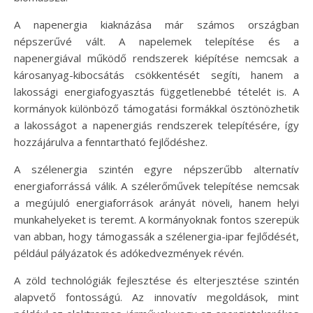
A napenergia kiaknázása már számos országban
népszerűvé vált. A napelemek telepítése és a
napenergiával működő rendszerek kiépítése nemcsak a
károsanyag-kibocsátás csökkentését segíti, hanem a
lakossági energiafogyasztás függetlenebbé tételét is. A
kormányok különböző támogatási formákkal ösztönözhetik
a lakosságot a napenergiás rendszerek telepítésére, így
hozzájárulva a fenntartható fejlődéshez.
A szélenergia szintén egyre népszerűbb alternatív
energiaforrássá válik. A szélerőművek telepítése nemcsak
a megújuló energiaforrások arányát növeli, hanem helyi
munkahelyeket is teremt. A kormányoknak fontos szerepük
van abban, hogy támogassák a szélenergia-ipar fejlődését,
például pályázatok és adókedvezmények révén.
A zöld technológiák fejlesztése és elterjesztése szintén
alapvető fontosságú. Az innovatív megoldások, mint