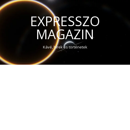
EXPRESSZO
MAGAZIN
Kávé, hírek és történetek