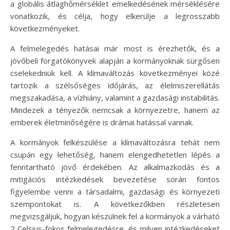
a globális átlaghőmérséklet emelkedésének mérséklésére
vonatkozik, és célja, hogy elkerülje a legrosszabb
következményeket.
A felmelegedés hatásai már most is érezhetők, és a
jövőbeli forgatókönyvek alapján a kormányoknak sürgősen
cselekedniük kell. A klímaváltozás következményei közé
tartozik a szélsőséges időjárás, az élelmiszerellátás
megszakadása, a vízhiány, valamint a gazdasági instabilitás.
Mindezek a tényezők nemcsak a környezetre, hanem az
emberek életminőségére is drámai hatással vannak.
A kormányok felkészülése a klímaváltozásra tehát nem
csupán egy lehetőség, hanem elengedhetetlen lépés a
fenntartható jövő érdekében. Az alkalmazkodás és a
mitigációs intézkedések bevezetése során fontos
figyelembe venni a társadalmi, gazdasági és környezeti
szempontokat is. A következőkben részletesen
megvizsgáljuk, hogyan készülnek fel a kormányok a várható
2 Celsius-fokos felmelegedésre, és milyen intézkedéseket