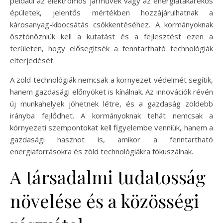
például az elektromos járművek vagy az energiatakarékos
épületek, jelentős mértékben hozzájárulhatnak a
károsanyag-kibocsátás csökkentéséhez. A kormányoknak
ösztönözniük kell a kutatást és a fejlesztést ezen a
területen, hogy elősegítsék a fenntartható technológiák
elterjedését.
A zöld technológiák nemcsak a környezet védelmét segítik,
hanem gazdasági előnyöket is kínálnak. Az innovációk révén
új munkahelyek jöhetnek létre, és a gazdaság zöldebb
irányba fejlődhet. A kormányoknak tehát nemcsak a
környezeti szempontokat kell figyelembe venniük, hanem a
gazdasági hasznot is, amikor a fenntartható
energiaforrásokra és zöld technológiákra fókuszálnak.
A társadalmi tudatosság
növelése és a közösségi