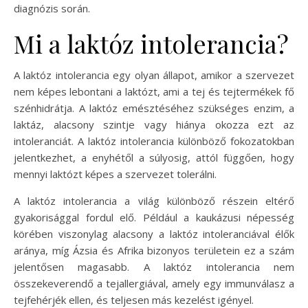
diagnózis során.
Mi a laktóz intolerancia?
A laktóz intolerancia egy olyan állapot, amikor a szervezet
nem képes lebontani a laktózt, ami a tej és tejtermékek fő
szénhidrátja. A laktóz emésztéséhez szükséges enzim, a
laktáz, alacsony szintje vagy hiánya okozza ezt az
intoleranciát. A laktóz intolerancia különböző fokozatokban
jelentkezhet, a enyhétől a súlyosig, attól függően, hogy
mennyi laktózt képes a szervezet tolerálni.
A laktóz intolerancia a világ különböző részein eltérő
gyakorisággal fordul elő. Például a kaukázusi népesség
körében viszonylag alacsony a laktóz intoleranciával élők
aránya, míg Ázsia és Afrika bizonyos területein ez a szám
jelentősen magasabb. A laktóz intolerancia nem
összekeverendő a tejallergiával, amely egy immunválasz a
tejfehérjék ellen, és teljesen más kezelést igényel.