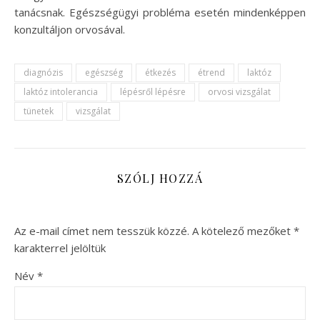
tanácsnak. Egészségügyi probléma esetén mindenképpen
konzultáljon orvosával.
diagnózis
egészség
étkezés
étrend
laktóz
laktóz intolerancia
lépésről lépésre
orvosi vizsgálat
tünetek
vizsgálat
SZÓLJ HOZZÁ
Az e-mail címet nem tesszük közzé.
A kötelező mezőket
*
karakterrel jelöltük
Név
*