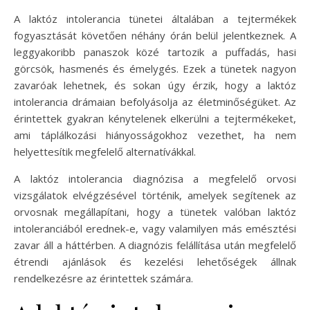
A laktóz intolerancia tünetei általában a tejtermékek
fogyasztását követően néhány órán belül jelentkeznek. A
leggyakoribb panaszok közé tartozik a puffadás, hasi
görcsök, hasmenés és émelygés. Ezek a tünetek nagyon
zavaróak lehetnek, és sokan úgy érzik, hogy a laktóz
intolerancia drámaian befolyásolja az életminőségüket. Az
érintettek gyakran kénytelenek elkerülni a tejtermékeket,
ami táplálkozási hiányosságokhoz vezethet, ha nem
helyettesítik megfelelő alternatívákkal.
A laktóz intolerancia diagnózisa a megfelelő orvosi
vizsgálatok elvégzésével történik, amelyek segítenek az
orvosnak megállapítani, hogy a tünetek valóban laktóz
intoleranciából erednek-e, vagy valamilyen más emésztési
zavar áll a háttérben. A diagnózis felállítása után megfelelő
étrendi ajánlások és kezelési lehetőségek állnak
rendelkezésre az érintettek számára.