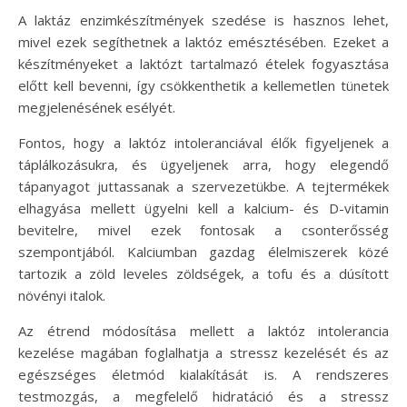
A laktáz enzimkészítmények szedése is hasznos lehet,
mivel ezek segíthetnek a laktóz emésztésében. Ezeket a
készítményeket a laktózt tartalmazó ételek fogyasztása
előtt kell bevenni, így csökkenthetik a kellemetlen tünetek
megjelenésének esélyét.
Fontos, hogy a laktóz intoleranciával élők figyeljenek a
táplálkozásukra, és ügyeljenek arra, hogy elegendő
tápanyagot juttassanak a szervezetükbe. A tejtermékek
elhagyása mellett ügyelni kell a kalcium- és D-vitamin
bevitelre, mivel ezek fontosak a csonterősség
szempontjából. Kalciumban gazdag élelmiszerek közé
tartozik a zöld leveles zöldségek, a tofu és a dúsított
növényi italok.
Az étrend módosítása mellett a laktóz intolerancia
kezelése magában foglalhatja a stressz kezelését és az
egészséges életmód kialakítását is. A rendszeres
testmozgás, a megfelelő hidratáció és a stressz