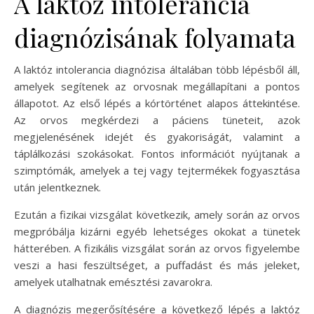
A laktóz intolerancia
diagnózisának folyamata
A laktóz intolerancia diagnózisa általában több lépésből áll,
amelyek segítenek az orvosnak megállapítani a pontos
állapotot. Az első lépés a kórtörténet alapos áttekintése.
Az orvos megkérdezi a páciens tüneteit, azok
megjelenésének idejét és gyakoriságát, valamint a
táplálkozási szokásokat. Fontos információt nyújtanak a
szimptómák, amelyek a tej vagy tejtermékek fogyasztása
után jelentkeznek.
Ezután a fizikai vizsgálat következik, amely során az orvos
megpróbálja kizárni egyéb lehetséges okokat a tünetek
hátterében. A fizikális vizsgálat során az orvos figyelembe
veszi a hasi feszültséget, a puffadást és más jeleket,
amelyek utalhatnak emésztési zavarokra.
A diagnózis megerősítésére a következő lépés a laktóz