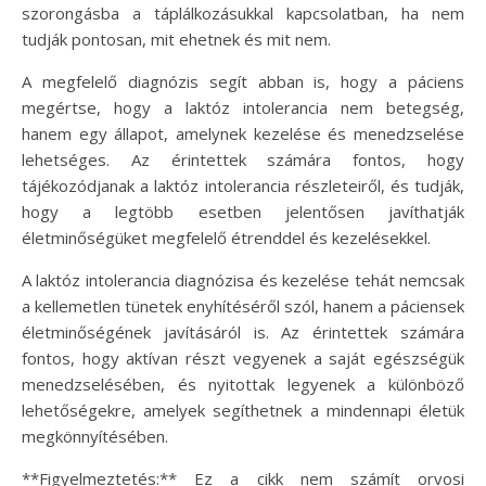
szorongásba a táplálkozásukkal kapcsolatban, ha nem
tudják pontosan, mit ehetnek és mit nem.
A megfelelő diagnózis segít abban is, hogy a páciens
megértse, hogy a laktóz intolerancia nem betegség,
hanem egy állapot, amelynek kezelése és menedzselése
lehetséges. Az érintettek számára fontos, hogy
tájékozódjanak a laktóz intolerancia részleteiről, és tudják,
hogy a legtöbb esetben jelentősen javíthatják
életminőségüket megfelelő étrenddel és kezelésekkel.
A laktóz intolerancia diagnózisa és kezelése tehát nemcsak
a kellemetlen tünetek enyhítéséről szól, hanem a páciensek
életminőségének javításáról is. Az érintettek számára
fontos, hogy aktívan részt vegyenek a saját egészségük
menedzselésében, és nyitottak legyenek a különböző
lehetőségekre, amelyek segíthetnek a mindennapi életük
megkönnyítésében.
**Figyelmeztetés:** Ez a cikk nem számít orvosi