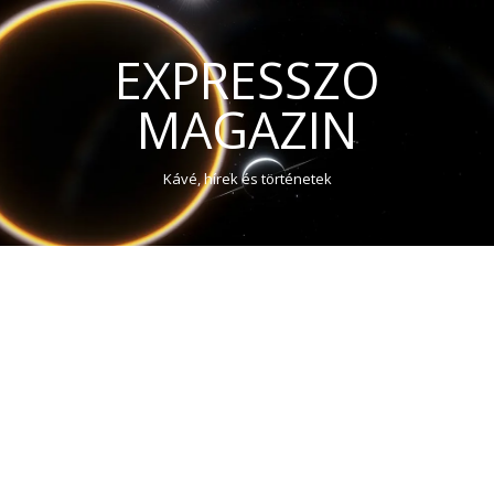
EXPRESSZO
MAGAZIN
Kávé, hírek és történetek