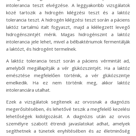
intolerancia teszt elvégzése. A leggyakoribb vizsgálatok
közé tartozik a hidrogén kilégzési teszt és a laktóz
tolerancia teszt. A hidrogén kilégzési teszt során a páciens
laktóz tartalmú italt fogyaszt, majd a kilélegzett levegő
hidrogénszintjét mérik. Magas hidrogénszint a laktóz
intolerancia jele lehet, mivel a bélbaktériumok fermentálják
a laktózt, és hidrogént termelnek.
A laktóz tolerancia teszt során a páciens vérmintát ad,
amelyből megállapítják a vér glükózszintjét. Ha a laktóz
emésztése megfelelően történik, a vér glükózszintje
emelkedik. Ha ez nem történik meg, akkor laktóz
intoleranciára utalhat.
Ezek a vizsgálatok segítenek az orvosnak a diagnózis
megerősítésében, és lehetővé teszik a megfelelő kezelési
lehetőségek kidolgozását. A diagnózis után az orvos
személyre szabott étrendi javaslatokat adhat, amelyek
segíthetnek a tünetek enyhítésében és az életminőség