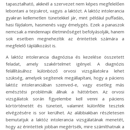
tapasztalható, akiknél a szervezet nem képes megfelelően
lebontani a tejcukrot, vagyis a laktózt. A laktóz intolerancia
gyakran kellemetlen tünetekkel jár, mint például puffadás,
hasi fájdalom, hasmenés vagy émelygés. Ezek a panaszok
nemcsak a mindennapi életminőséget befolyásolják, hanem
sok esetben megnehezítik az érintettek számára a
megfelelő táplálkozást is.
A laktóz intolerancia diagnózisa és kezelése összetett
feladat, amely szakértelmet igényel. A diagnózis
felállításához különböző orvosi vizsgálatokra lehet
szükség, amelyek segítenek megállapítani, hogy a páciens
laktóz intoleranciában szenved-e, vagy esetleg más
emésztési problémák állnak a háttérben. Az orvosi
vizsgálatok során figyelembe kell venni a páciens
kórtörténetét és tüneteit, valamint különféle tesztek
elvégzésére is sor kerülhet. Az alábbiakban részletesen
bemutatjuk a laktóz intolerancia vizsgálatának menetét,
hogy az érintettek jobban megértsék, mire számíthatnak a