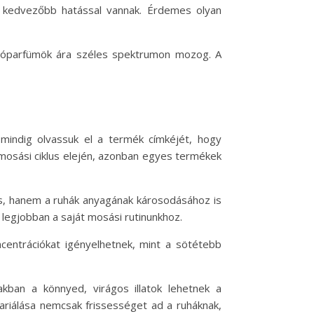
 kedvezőbb hatással vannak. Érdemes olyan
sóparfümök ára széles spektrumon mozog. A
mindig olvassuk el a termék címkéjét, hogy
mosási ciklus elején, azonban egyes termékek
ás, hanem a ruhák anyagának károsodásához is
legjobban a saját mosási rutinunkhoz.
oncentrációkat igényelhetnek, mint a sötétebb
akban a könnyed, virágos illatok lehetnek a
variálása nemcsak frissességet ad a ruháknak,