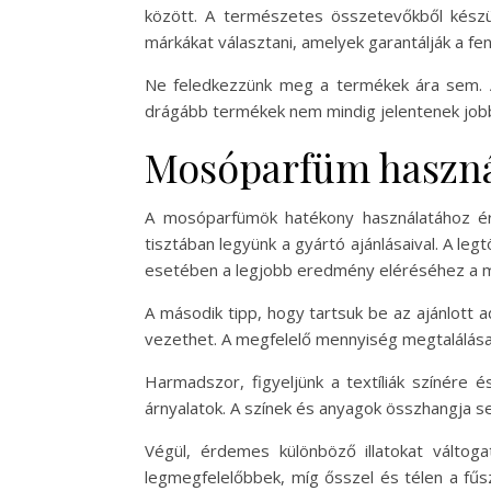
között. A természetes összetevőkből kész
márkákat választani, amelyek garantálják a fe
Ne feledkezzünk meg a termékek ára sem. 
drágább termékek nem mindig jelentenek jobb
Mosóparfüm haszná
A mosóparfümök hatékony használatához érd
tisztában legyünk a gyártó ajánlásaival. A 
esetében a legjobb eredmény eléréséhez a 
A második tipp, hogy tartsuk be az ajánlott
vezethet. A megfelelő mennyiség megtalálása
Harmadszor, figyeljünk a textíliák színére é
árnyalatok. A színek és anyagok összhangja s
Végül, érdemes különböző illatokat váltoga
legmegfelelőbbek, míg ősszel és télen a fűsz