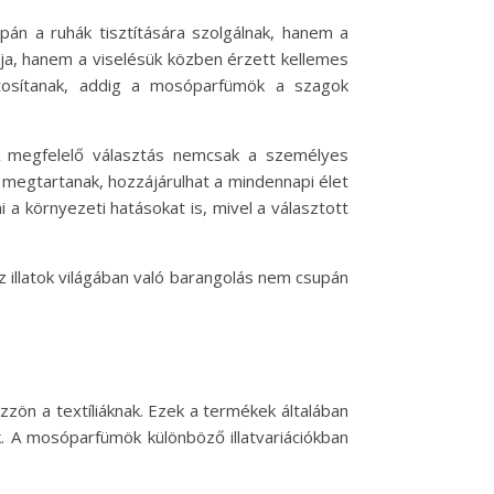
n a ruhák tisztítására szolgálnak, hanem a
ítja, hanem a viselésük közben érzett kellemes
tosítanak, addig a mosóparfümök a szagok
. A megfelelő választás nemcsak a személyes
ák megtartanak, hozzájárulhat a mindennapi élet
a környezeti hatásokat is, mivel a választott
 illatok világában való barangolás nem csupán
zön a textíliáknak. Ezek a termékek általában
. A mosóparfümök különböző illatvariációkban