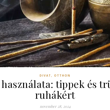
,
DIVAT
OTTHON
asználata: tippek és trü
ruhákért
november 28, 2024