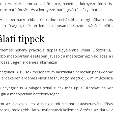
ült termékek nemcsak a bőrünkre, hanem a környezetünkre is
nntartható forrást és a környezetbarát gyártási folyamatokat.
A szupermarketekben és online áruházakban megtalálható mo
 minőséget, ezért érdemes alaposan tájékozódni vásárlás előtt.
lati tippek
emes néhány praktikus tippet figyelembe venni. Először is, 
legtöbb mosóparfüm esetében javasolt a mosószerhez való adás a 
mosás végén érdemes alkalmazni.
 adagolást. A túl sok mosóparfüm használata nemcsak pénzkidob
 érdekében érdemes kísérletezni, hogy megtudjuk, mi működik a 
s anyagára is. A világos színű ruhák más típusú illatokat és k
egíti a mosóparfüm hatékonyságát.
tni az évszakok és a hangulatok szerint. Tavaszi-nyári idősz
eres, melegebb illatok nyújthatnak kellemes érzést. Az illatok 