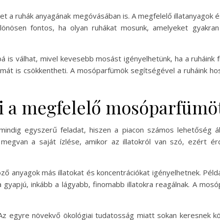
het a ruhák anyagának megóvásában is. A megfelelő illatanyagok 
ülönösen fontos, ha olyan ruhákat mosunk, amelyeket gyakran 
s válhat, mivel kevesebb mosást igényelhetünk, ha a ruháink fr
mát is csökkentheti. A mosóparfümök segítségével a ruháink hos
i a megfelelő mosóparfümö
indig egyszerű feladat, hiszen a piacon számos lehetőség ál
megvan a saját ízlése, amikor az illatokról van szó, ezért é
ző anyagok más illatokat és koncentrációkat igényelhetnek. Példáu
a gyapjú, inkább a lágyabb, finomabb illatokra reagálnak. A mos
Az egyre növekvő ökológiai tudatosság miatt sokan keresnek k