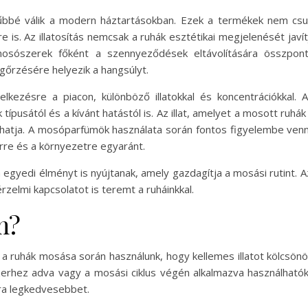
bé válik a modern háztartásokban. Ezek a termékek nem csupá
re is. Az illatosítás nemcsak a ruhák esztétikai megjelenését jav
osószerek főként a szennyeződések eltávolítására összpon
gőrzésére helyezik a hangsúlyt.
lkezésre a piacon, különböző illatokkal és koncentrációkkal
 típusától és a kívánt hatástól is. Az illat, amelyet a mosott ruh
lhatja. A mosóparfümök használata során fontos figyelembe venni 
rre és a környezetre egyaránt.
yedi élményt is nyújtanak, amely gazdagítja a mosási rutint. Az
rzelmi kapcsolatot is teremt a ruháinkkal.
m?
 ruhák mosása során használunk, hogy kellemes illatot kölcsönöz
rhez adva vagy a mosási ciklus végén alkalmazva használhatók
ára legkedvesebbet.