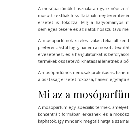
A mosóparfümök használata egyre népszerűb
mosott textíliák friss illatának megteremtésé
érzetet is fokozza. Míg a hagyományos m
semlegesítésére és az illatok hosszú távú me
A mosóparfümök széles választéka áll rende
preferenciáktól függ, hanem a mosott textíliák
élvezetéhez, és a hangulatunkat is befolyáso
termékek összetevői kihatással lehetnek a bő
A mosóparfümök nemcsak praktikusak, hanem eg
a tisztaság érzetét fokozza, hanem egyfajta é
Mi az a mosóparfü
A mosóparfüm egy speciális termék, amelyet a
koncentrált formában érkeznek, és a mosósze
kaphatók, így mindenki megtalálhatja a szám