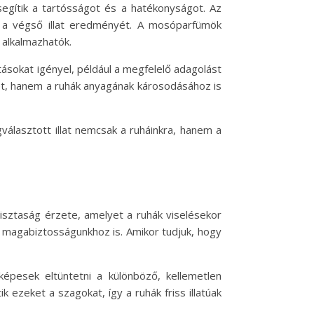
egítik a tartósságot és a hatékonyságot. Az
ja a végső illat eredményét. A mosóparfümök
 alkalmazhatók.
tásokat igényel, például a megfelelő adagolást
et, hanem a ruhák anyagának károsodásához is
választott illat nemcsak a ruháinkra, hanem a
isztaság érzete, amelyet a ruhák viselésekor
 a magabiztosságunkhoz is. Amikor tudjuk, hogy
esek eltüntetni a különböző, kellemetlen
ezeket a szagokat, így a ruhák friss illatúak