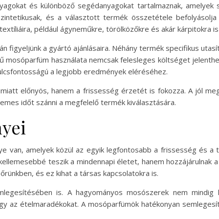
nyagokat és különböző segédanyagokat tartalmaznak, amelyek s
zintetikusak, és a választott termék összetétele befolyásol
xtíliáira, például ágyneműkre, törölközőkre és akár kárpitokra is
figyeljünk a gyártó ajánlásaira. Néhány termék specifikus utasí
gű mosóparfüm használata nemcsak felesleges költséget jelenth
kulcsfontosságú a legjobb eredmények eléréséhez.
iatt előnyös, hanem a frissesség érzetét is fokozza. A jól meg
rdemes időt szánni a megfelelő termék kiválasztására.
yei
van, amelyek közül az egyik legfontosabb a frissesség és a t
ak kellemesebbé teszik a mindennapi életet, hanem hozzájárulnak
őrünkben, és ez kihat a társas kapcsolatokra is.
legesítésében is. A hagyományos mosószerek nem mindig kép
agy az ételmaradékokat. A mosóparfümök hatékonyan semlegesítik 