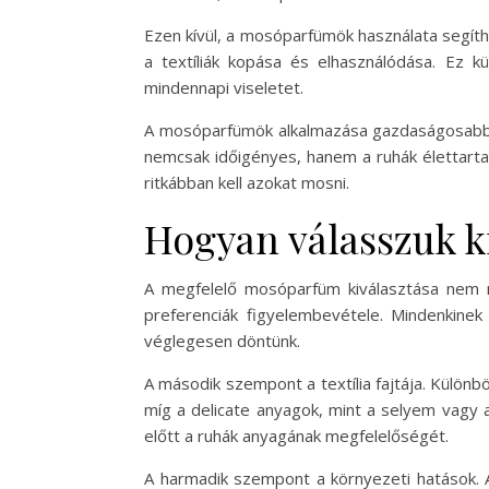
Ezen kívül, a mosóparfümök használata segít
a textíliák kopása és elhasználódása. Ez k
mindennapi viseletet.
A mosóparfümök alkalmazása gazdaságosabbá i
nemcsak időigényes, hanem a ruhák élettarta
ritkábban kell azokat mosni.
Hogyan válasszuk k
A megfelelő mosóparfüm kiválasztása nem m
preferenciák figyelembevétele. Mindenkinek 
véglegesen döntünk.
A második szempont a textília fajtája. Különbö
míg a delicate anyagok, mint a selyem vagy 
előtt a ruhák anyagának megfelelőségét.
A harmadik szempont a környezeti hatások. 