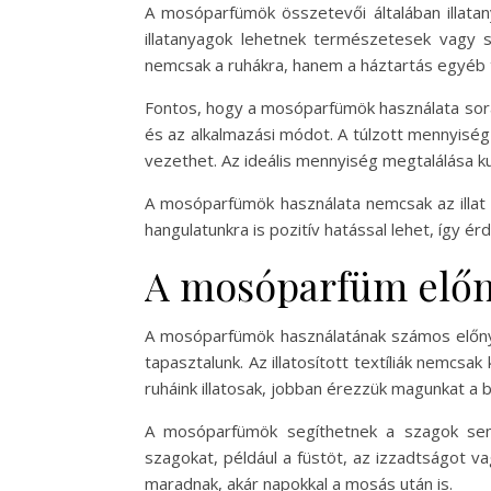
A mosóparfümök összetevői általában illata
illatanyagok lehetnek természetesek vagy s
nemcsak a ruhákra, hanem a háztartás egyéb te
Fontos, hogy a mosóparfümök használata során 
és az alkalmazási módot. A túlzott mennyisé
vezethet. Az ideális mennyiség megtalálása 
A mosóparfümök használata nemcsak az illat m
hangulatunkra is pozitív hatással lehet, így é
A mosóparfüm előn
A mosóparfümök használatának számos előnye 
tapasztalunk. Az illatosított textíliák nemcs
ruháink illatosak, jobban érezzük magunkat a b
A mosóparfümök segíthetnek a szagok sem
szagokat, például a füstöt, az izzadtságot v
maradnak, akár napokkal a mosás után is.