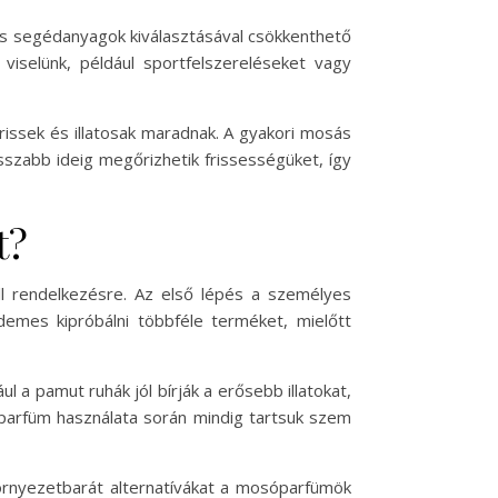
és segédanyagok kiválasztásával csökkenthető
viselünk, például sportfelszereléseket vagy
issek és illatosak maradnak. A gyakori mosás
szabb ideig megőrizhetik frissességüket, így
t?
l rendelkezésre. Az első lépés a személyes
rdemes kipróbálni többféle terméket, mielőtt
l a pamut ruhák jól bírják a erősebb illatokat,
óparfüm használata során mindig tartsuk szem
örnyezetbarát alternatívákat a mosóparfümök