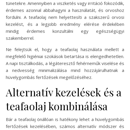
tünetekre. Amennyiben a viszketés vagy irritáció fokozódik,
érdemes azonnal abbahagyni a használatát, és orvoshoz
fordulni. A teafaolaj nem helyettesíti a szakszerű orvosi
kezelést, és a legjobb eredmény elérése érdekében
mindig érdemes konzultálni egy egészségügyi
szakemberrel.
Ne felejtsük el, hogy a teafaolaj használata mellett a
megfelelő higiéniai szokások betartása is elengedhetetlen.
A napi tisztálkodás, a légáteresztő fehérneműk viselése és
a nedvesség minimalizálása mind hozzájárulhatnak a
hüvelygombás fertőzések megelőzéséhez.
Alternatív kezelések és a
teafaolaj kombinálása
Bár a teafaolaj önállóan is hatékony lehet a hüvelygombás
fertőzések kezelésében, számos alternatív módszer és