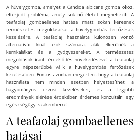
A hüvelygomba, amelyet a Candida albicans gomba okoz,
elterjedt probléma, amely sok nő életét megnehezíti. A
teafaolaj gombaellenes hatása miatt sokan keresnek
természetes megoldásokat a hüvelygombás fertőzések
kezelésére. A teafaolaj használata különösen vonzó
alternatívát kínál azok számára, akik elkerülnék a
kemikáliákat és a gyógyszereket. A természetes
megoldások iránti érdeklődés növekedésével a teafaolaj
egyre népszerűbbé válik a hüvelygombás fertőzések
kezelésében. Fontos azonban megérteni, hogy a teafaolaj
használata nem minden esetben helyettesítheti a
hagyományos orvosi kezeléseket, és a legjobb
eredmények elérése érdekében érdemes konzultálni egy
egészségügyi szakemberrel.
A teafaolaj gombaellenes
hatásai