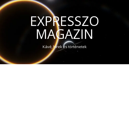
EXPRESSZO
MAGAZIN
Kávé, hírek és történetek