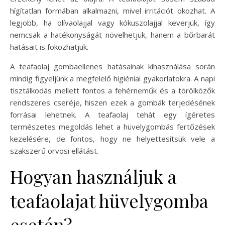
hígítatlan formában alkalmazni, mivel irritációt okozhat. A
legjobb, ha olívaolajjal vagy kókuszolajjal keverjük, így
nemcsak a hatékonyságát növelhetjük, hanem a bőrbarát
hatásait is fokozhatjuk.
A teafaolaj gombaellenes hatásainak kihasználása során
mindig figyeljünk a megfelelő higiéniai gyakorlatokra. A napi
tisztálkodás mellett fontos a fehérneműk és a törölközők
rendszeres cseréje, hiszen ezek a gombák terjedésének
forrásai lehetnek. A teafaolaj tehát egy ígéretes
természetes megoldás lehet a hüvelygombás fertőzések
kezelésére, de fontos, hogy ne helyettesítsük vele a
szakszerű orvosi ellátást.
Hogyan használjuk a
teafaolajat hüvelygomba
esetén?