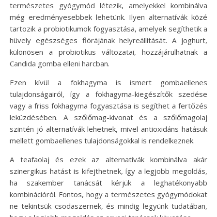
természetes gyógymód létezik, amelyekkel kombinálva
még eredményesebbek lehetünk. Ilyen alternatívák közé
tartozik a probiotikumok fogyasztása, amelyek segíthetik a
hüvely egészséges flórájának helyreállítását. A joghurt,
különösen a probiotikus változatai, hozzájárulhatnak a
Candida gomba elleni harcban.
Ezen kívül a fokhagyma is ismert gombaellenes
tulajdonságairól, így a fokhagyma-kiegészítők szedése
vagy a friss fokhagyma fogyasztása is segíthet a fertőzés
leküzdésében. A szőlőmag-kivonat és a szőlőmagolaj
szintén jó alternatívák lehetnek, mivel antioxidáns hatásuk
mellett gombaellenes tulajdonságokkal is rendelkeznek.
A teafaolaj és ezek az alternatívák kombinálva akár
szinergikus hatást is kifejthetnek, így a legjobb megoldás,
ha szakember tanácsát kérjük a leghatékonyabb
kombinációról. Fontos, hogy a természetes gyógymódokat
ne tekintsük csodaszernek, és mindig legyünk tudatában,