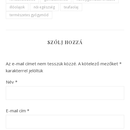
illóolajok
női egészség
teafaolaj
természetes gyógymód
SZÓLJ HOZZÁ
Az e-mail címet nem tesszük közzé.
A kötelező mezőket
*
karakterrel jelöltük
Név
*
E-mail cím
*