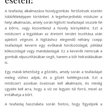
A teafaolaj alkalmazása hüvelygombás fertőzések esetén
többféleképpen történhet. A legelterjedtebb módszer a
helyi alkalmazás, amely során hígított teafaolajat viszünk fel
a bőrre, vagy közvetlenül a hüvely környékére. Ezt a
módszert a legjobban az érintett terület tisztítása után
ajánlott végezni. A hígításhoz elegendő néhány csepp
teafaolajat keverni egy evőkanál hordozóolajjal, például
kókuszolajjal vagy mandulaolajjal. Ez a keverék nemcsak a
gombák elpusztításában segít, hanem a bőr hidratálásában
is.
Egy másik lehetőség a gőzölés, amely során a teafaolajat
meleg vízhez adjuk, és a gőzét belélegezzük. Ezt a
módszert azonban óvatosan kell alkalmazni, és mindig
ügyelni kell arra, hogy a víz ne legyen túl forró, mivel az
irritálhatja a bőrt.
A teafaolaj használata során fontos, hogy figyeljünk a