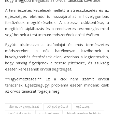
hogy a legjobb megoldás az orvosi tanácsok követése.
A természetes kezelések mellett a stresszkezelés és az
egészséges életmód is hozzájárulhat a hüvelygombás
fertőzések megelőzéséhez. A stressz csökkentése, a
megfelelő táplálkozás és a rendszeres testmozgás mind
segíthetnek a test immunrendszerének erősítésében.
Együtt alkalmazva a teafaolajat és más természetes
módszereket, a nők hatékonyan küzdhetnek a
hüvelygombás fertőzések ellen, azonban a legfontosabb,
hogy mindig figyeljenek a testük jelzéseire, és szükség
esetén keressenek orvosi segítséget.
**Figyelmeztetés:** Ez a cikk nem számít orvosi
tanácsnak. Egészségügyi probléma esetén mindenki csak
az orvos tanácsát fogadja meg.
alternatív gyógyászat
bőrgyógyászat
egészség
fertőzéskezelés
gombaellenes
hüvelygombás fertőzés