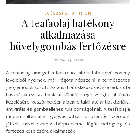
,
EGÉSZSÉG
OTTHON
A teafaolaj hatékony
alkalmazása
hüvelygombás fertőzésre
április 14, 2024
A teafaolaj, amelyet a Melaleuca alternifolia nevű növény
leveleiből nyernek, már régóta népszerű a természetes
gyógymódok között. Az ausztrál őslakosok évszázadok óta
használják ezt az illóolajat különféle egészségi problémák
kezelésére, köszönhetően a benne található antibakteriális,
antivirális és gombaellenes tulajdonságoknak. A teafaolaj a
modern alternatív gyógyászatban is jelentős szerepet
játszik, mivel számos bőrprobléma, légúti betegség és
fertőzés kezelésére alkalmazzák.