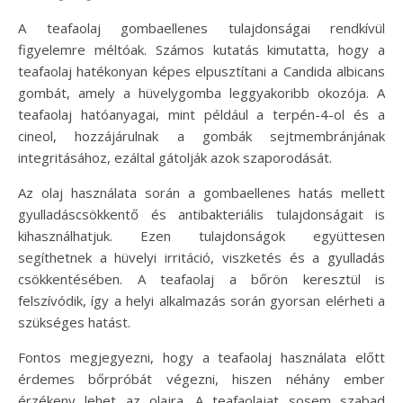
A teafaolaj gombaellenes tulajdonságai rendkívül
figyelemre méltóak. Számos kutatás kimutatta, hogy a
teafaolaj hatékonyan képes elpusztítani a Candida albicans
gombát, amely a hüvelygomba leggyakoribb okozója. A
teafaolaj hatóanyagai, mint például a terpén-4-ol és a
cineol, hozzájárulnak a gombák sejtmembránjának
integritásához, ezáltal gátolják azok szaporodását.
Az olaj használata során a gombaellenes hatás mellett
gyulladáscsökkentő és antibakteriális tulajdonságait is
kihasználhatjuk. Ezen tulajdonságok együttesen
segíthetnek a hüvelyi irritáció, viszketés és a gyulladás
csökkentésében. A teafaolaj a bőrön keresztül is
felszívódik, így a helyi alkalmazás során gyorsan elérheti a
szükséges hatást.
Fontos megjegyezni, hogy a teafaolaj használata előtt
érdemes bőrpróbát végezni, hiszen néhány ember
érzékeny lehet az olajra. A teafaolajat sosem szabad