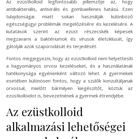
Az ezüstkolloid legfontosabb jellemzője az, hogy
antibakteriális, antivirális és gombaellenes hatású. Ezen
tulajdonságai miatt sokan használják különböző
egészségügyi problémák megelőzésére és kezelésére. A
kutatások szerint az ezüst részecskék képesek
megzavarni a baktériumok és vírusok életciklusát, így
gátolják azok szaporodását és terjedését.
Fontos megjegyezni, hogy az ezüstkolloid nem helyettesíti
a hagyományos orvosi kezeléseket, és a használatának
hatékonysága egyénenként változó lehet. A gyermekek
esetében különösen fontos, hogy a szülők konzultáljanak
orvossal, mielőtt bármilyen kiegészítőt, köztük az
ezüstkolloidot is, bevezetnének a gyermek étrendjébe.
Az ezüstkolloid
alkalmazási lehetőségei