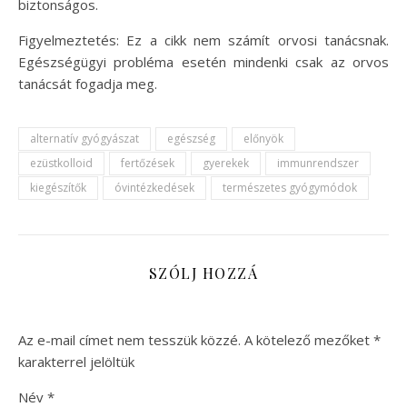
biztonságos.
Figyelmeztetés: Ez a cikk nem számít orvosi tanácsnak.
Egészségügyi probléma esetén mindenki csak az orvos
tanácsát fogadja meg.
alternatív gyógyászat
egészség
előnyök
ezüstkolloid
fertőzések
gyerekek
immunrendszer
kiegészítők
óvintézkedések
természetes gyógymódok
SZÓLJ HOZZÁ
Az e-mail címet nem tesszük közzé.
A kötelező mezőket
*
karakterrel jelöltük
Név
*