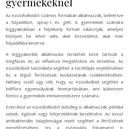
gyermekeknél
Az ezüstkolloidot számos formában alkalmazzák, beleértve
a folyadékot, spray-t és gélt. A gyermekek számára
leggyakrabban a folyékony formát választják, amelyet
könnyen be lehet adni, akár közvetlenül, akár más
folyadékba keverve.
A leggyakoribb alkalmazási területek közé tartozik a
megfázás és az influenza megelőzése és kezelése. Az
ezüstkolloid használata segíthet a torokfájás enyhítésében
és a légúti fertőzések kockázatának csökkentésében.
Néhány szülő úgy véli, hogy az ezüstkolloid segíthet a
bélflóra egyensúlyának fenntartásában, ami különösen
fontos a gyermekek immunrendszere számára.
Ezen kívül az ezüstkolloidot külsőleg is alkalmazzák, például
sebek, égések vagy bőrproblémák kezelésére. Az ezüst
antibakteriális tulajdonságai miatt segíthet a fertőzések
megelőzésében, így a gyógyulási folyamatot is