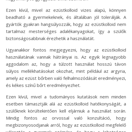
Ezen kívül, mivel az ezüstkolloid vizes alapú, könnyen
beadható a gyermekeknek, és általában jól tolerálják. A
gyártók gyakran hangsúlyozzák, hogy az ezüstkolloid nem
tartalmaz mesterséges adalékanyagokat, így a szülők
biztonságosabbnak érezhetik a használatát.
Ugyanakkor fontos megjegyezni, hogy az ezüstkolloid
használatának vannak hátrányai is. Az egyik legnagyobb
aggodalom az, hogy a túlzott használat hosszú távon
súlyos mellékhatásokat okozhat, mint például az argyria,
amely az ezüst bőrben való felhalmozódását eredményezi,
és kékes színű bőrt eredményezhet.
Ezen kívül, mivel a tudományos kutatások nem minden
esetben támasztják alá az ezüstkolloid hatékonyságát, a
szülőknek körültekintően kell eljárniuk a használat során.
Mindig fontos az orvossal való konzultáció, hogy
megbizonyosodjanak arról, hogy az ezüstkolloid megfelelő