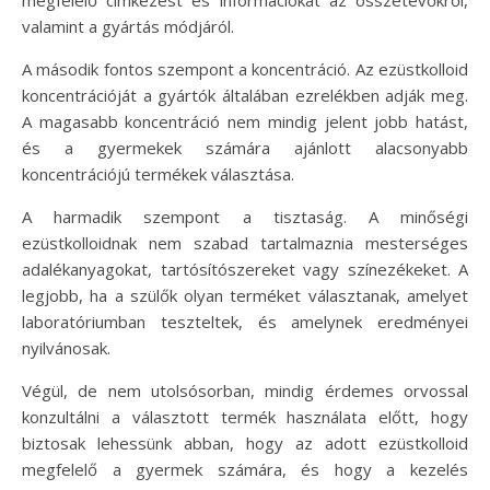
megfelelő címkézést és információkat az összetevőkről,
valamint a gyártás módjáról.
A második fontos szempont a koncentráció. Az ezüstkolloid
koncentrációját a gyártók általában ezrelékben adják meg.
A magasabb koncentráció nem mindig jelent jobb hatást,
és a gyermekek számára ajánlott alacsonyabb
koncentrációjú termékek választása.
A harmadik szempont a tisztaság. A minőségi
ezüstkolloidnak nem szabad tartalmaznia mesterséges
adalékanyagokat, tartósítószereket vagy színezékeket. A
legjobb, ha a szülők olyan terméket választanak, amelyet
laboratóriumban teszteltek, és amelynek eredményei
nyilvánosak.
Végül, de nem utolsósorban, mindig érdemes orvossal
konzultálni a választott termék használata előtt, hogy
biztosak lehessünk abban, hogy az adott ezüstkolloid
megfelelő a gyermek számára, és hogy a kezelés