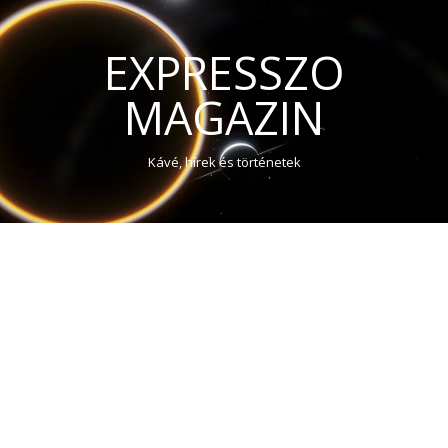
EXPRESSZO
MAGAZIN
Kávé, hírek és történetek