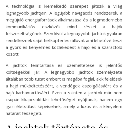
A technológia is kiemelkedő szerepet játszik a világ
legnagyobb jachtjain. A legújabb navigációs rendszerek, a
megújuló energiaforrások alkalmazása és a legmodernebb
kommunikációs eszközök mind részei a hajók
felszereltségének. Ezen kívül a legnagyobb jachtok gyakran
rendelkeznek saját helikopterleszállóval, ami lehetővé teszi
a gyors és kényelmes közlekedést a hajó és a szárazföld
között.
A jachtok fenntartása és üzemeltetése is jelentős
költségekkel jár. A legnagyobb jachtok személyzete
általában több tucat embert is magába foglal, akik felelősek
a hajó működtetéséért, a vendégek kiszolgálásáért és a
hajó karbantartásáért. Ezen a szinten a jachtok már nem
csupán kikapcsolódási lehetőséget nyújtanak, hanem egy
igazi életstílust képviselnek, amely a luxus és a kényelem
határait feszegeti.
A jachtok története és