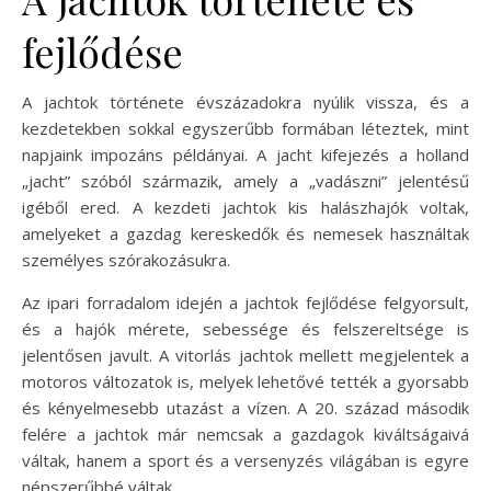
fejlődése
A jachtok története évszázadokra nyúlik vissza, és a
kezdetekben sokkal egyszerűbb formában léteztek, mint
napjaink impozáns példányai. A jacht kifejezés a holland
„jacht” szóból származik, amely a „vadászni” jelentésű
igéből ered. A kezdeti jachtok kis halászhajók voltak,
amelyeket a gazdag kereskedők és nemesek használtak
személyes szórakozásukra.
Az ipari forradalom idején a jachtok fejlődése felgyorsult,
és a hajók mérete, sebessége és felszereltsége is
jelentősen javult. A vitorlás jachtok mellett megjelentek a
motoros változatok is, melyek lehetővé tették a gyorsabb
és kényelmesebb utazást a vízen. A 20. század második
felére a jachtok már nemcsak a gazdagok kiváltságaivá
váltak, hanem a sport és a versenyzés világában is egyre
népszerűbbé váltak.