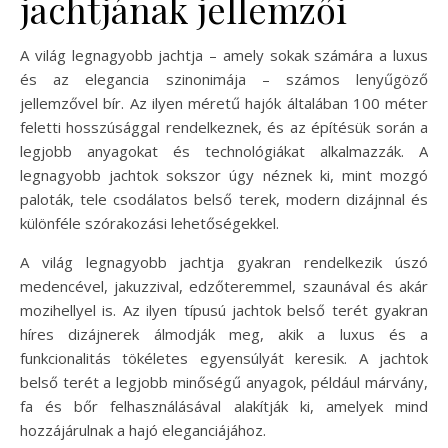
jachtjának jellemzői
A világ legnagyobb jachtja – amely sokak számára a luxus
és az elegancia szinonimája – számos lenyűgöző
jellemzővel bír. Az ilyen méretű hajók általában 100 méter
feletti hosszúsággal rendelkeznek, és az építésük során a
legjobb anyagokat és technológiákat alkalmazzák. A
legnagyobb jachtok sokszor úgy néznek ki, mint mozgó
paloták, tele csodálatos belső terek, modern dizájnnal és
különféle szórakozási lehetőségekkel.
A világ legnagyobb jachtja gyakran rendelkezik úszó
medencével, jakuzzival, edzőteremmel, szaunával és akár
mozihellyel is. Az ilyen típusú jachtok belső terét gyakran
híres dizájnerek álmodják meg, akik a luxus és a
funkcionalitás tökéletes egyensúlyát keresik. A jachtok
belső terét a legjobb minőségű anyagok, például márvány,
fa és bőr felhasználásával alakítják ki, amelyek mind
hozzájárulnak a hajó eleganciájához.