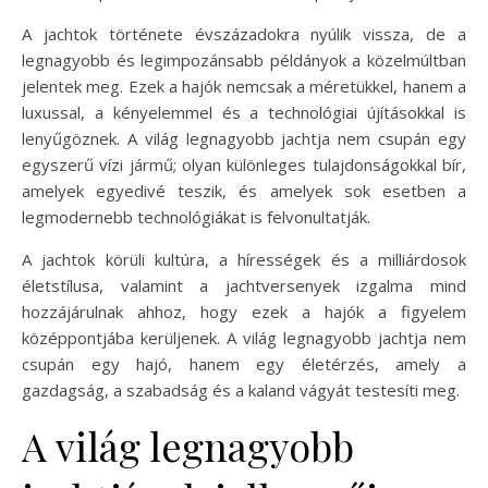
A jachtok története évszázadokra nyúlik vissza, de a
legnagyobb és legimpozánsabb példányok a közelmúltban
jelentek meg. Ezek a hajók nemcsak a méretükkel, hanem a
luxussal, a kényelemmel és a technológiai újításokkal is
lenyűgöznek. A világ legnagyobb jachtja nem csupán egy
egyszerű vízi jármű; olyan különleges tulajdonságokkal bír,
amelyek egyedivé teszik, és amelyek sok esetben a
legmodernebb technológiákat is felvonultatják.
A jachtok körüli kultúra, a hírességek és a milliárdosok
életstílusa, valamint a jachtversenyek izgalma mind
hozzájárulnak ahhoz, hogy ezek a hajók a figyelem
középpontjába kerüljenek. A világ legnagyobb jachtja nem
csupán egy hajó, hanem egy életérzés, amely a
gazdagság, a szabadság és a kaland vágyát testesíti meg.
A világ legnagyobb