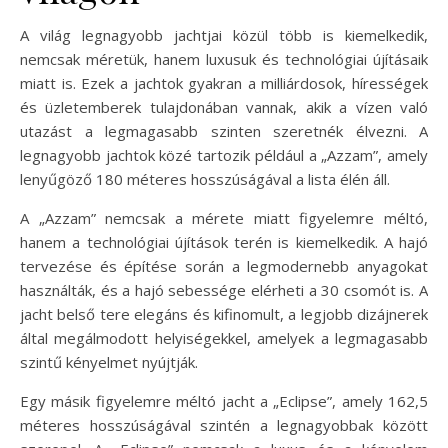
A világ legnagyobb jachtjai közül több is kiemelkedik,
nemcsak méretük, hanem luxusuk és technológiai újításaik
miatt is. Ezek a jachtok gyakran a milliárdosok, hírességek
és üzletemberek tulajdonában vannak, akik a vízen való
utazást a legmagasabb szinten szeretnék élvezni. A
legnagyobb jachtok közé tartozik például a „Azzam”, amely
lenyűgöző 180 méteres hosszúságával a lista élén áll.
A „Azzam” nemcsak a mérete miatt figyelemre méltó,
hanem a technológiai újítások terén is kiemelkedik. A hajó
tervezése és építése során a legmodernebb anyagokat
használták, és a hajó sebessége elérheti a 30 csomót is. A
jacht belső tere elegáns és kifinomult, a legjobb dizájnerek
által megálmodott helyiségekkel, amelyek a legmagasabb
szintű kényelmet nyújtják.
Egy másik figyelemre méltó jacht a „Eclipse”, amely 162,5
méteres hosszúságával szintén a legnagyobbak között