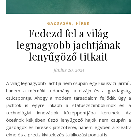
,
GAZDASÁG
HÍREK
Fedezd fel a világ
legnagyobb jachtjának
lenyűgöző titkait
június 20, 2025
A világ legnagyobb jachtja nem csupán egy luxusvízi jármű,
hanem a mérnöki tudomány, a dizájn és a gazdagság
csúcspontja. Ahogy a modern társadalom fejlődik, úgy a
jachtok is egyre inkább a státuszszimbólumok és a
technológiai innovációk középpontjába kerülnek. Az
óceánok kékjében úszó lenyűgöző hajók nem csupán a
gazdagok és híresek játszóterei, hanem egyben a kreatív
elme és a precíz kivitelezés találkozási pontjai is.