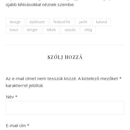
újabb kihívásokkal néznek szembe.
design
építészet
fedezd fel
jacht
kaland
luxus
tenger
titkok
utazás
világ
SZÓLJ HOZZÁ
Az e-mail címet nem tesszük közzé.
A kötelező mezőket
*
karakterrel jelöltük
Név
*
E-mail cím
*