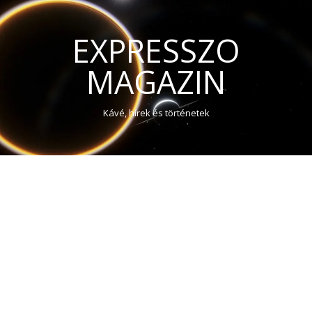
EXPRESSZO
MAGAZIN
Kávé, hírek és történetek