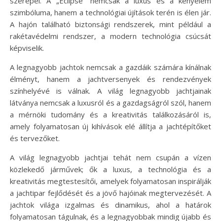
szerepel. A „Eclipse” nemcsak a luxus és a kényelem
szimbóluma, hanem a technológiai újítások terén is élen jár.
A hajón található biztonsági rendszerek, mint például a
rakétavédelmi rendszer, a modern technológia csúcsát
képviselik.
A legnagyobb jachtok nemcsak a gazdáik számára kínálnak
élményt, hanem a jachtversenyek és rendezvények
színhelyévé is válnak. A világ legnagyobb jachtjainak
látványa nemcsak a luxusról és a gazdagságról szól, hanem
a mérnöki tudomány és a kreativitás találkozásáról is,
amely folyamatosan új kihívások elé állítja a jachtépítőket
és tervezőket.
A világ legnagyobb jachtjai tehát nem csupán a vízen
közlekedő járművek; ők a luxus, a technológia és a
kreativitás megtestesítői, amelyek folyamatosan inspirálják
a jachtipar fejlődését és a jövő hajóinak megtervezését. A
jachtok világa izgalmas és dinamikus, ahol a határok
folyamatosan tágulnak, és a legnagyobbak mindig újabb és