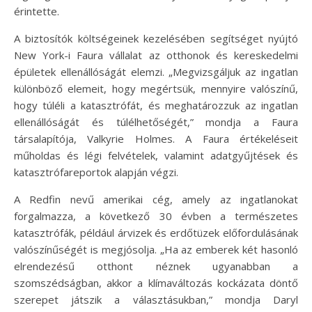
érintette.
A biztosítók költségeinek kezelésében segítséget nyújtó
New York-i Faura vállalat az otthonok és kereskedelmi
épületek ellenállóságát elemzi. „Megvizsgáljuk az ingatlan
különböző elemeit, hogy megértsük, mennyire valószínű,
hogy túléli a katasztrófát, és meghatározzuk az ingatlan
ellenállóságát és túlélhetőségét,” mondja a Faura
társalapítója, Valkyrie Holmes. A Faura értékeléseit
műholdas és légi felvételek, valamint adatgyűjtések és
katasztrófareportok alapján végzi.
A Redfin nevű amerikai cég, amely az ingatlanokat
forgalmazza, a következő 30 évben a természetes
katasztrófák, például árvizek és erdőtüzek előfordulásának
valószínűségét is megjósolja. „Ha az emberek két hasonló
elrendezésű otthont néznek ugyanabban a
szomszédságban, akkor a klímaváltozás kockázata döntő
szerepet játszik a választásukban,” mondja Daryl