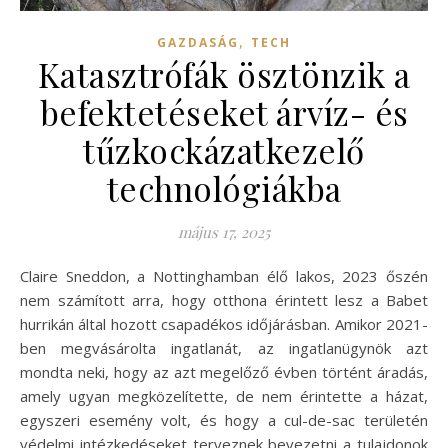
,
GAZDASÁG
TECH
Katasztrófák ösztönzik a
befektetéseket árvíz- és
tűzkockázatkezelő
technológiákba
május 17, 2025
Claire Sneddon, a Nottinghamban élő lakos, 2023 őszén
nem számított arra, hogy otthona érintett lesz a Babet
hurrikán által hozott csapadékos időjárásban. Amikor 2021-
ben megvásárolta ingatlanát, az ingatlanügynök azt
mondta neki, hogy az azt megelőző évben történt áradás,
amely ugyan megközelítette, de nem érintette a házat,
egyszeri esemény volt, és hogy a cul-de-sac területén
védelmi intézkedéseket terveznek bevezetni a tulajdonok