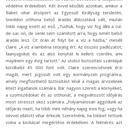
védelme érdekében. Két évvel később azonban, amikor a
Babet vihar átsöpört az Egyesült Királyság területén,
Sneddon otthona belső áradás áldozatává vált, miután
több napig esett az eső. „Tudtuk, hogy víz fog állni a cul-
de-sac-on, de senki sem számított arra, hogy ismét belső
áradás lesz. Öt órán át folyt be a víz a házba,” meséli
Claire. „A víz a lambéria tetejéig ért. Az összes padlózatot,
faanyagokat és az alsó konyhát ki kellett cserélni, ami
majdnem egy évig tartott.” Az utolsó biztosítási számlájuk
körülbelül 45 000 font volt. Claire szerencsésnek érzi
magát, mert jogosult volt egy kormányzati programra,
amely megfizethető biztosítást kínál a magas árvizeknek
kitett ingatlanok számára. Bár nagyon szereti a környéket,
a szomszédokat és az otthonát, a megváltozott időjárás
most stresszt okoz számára. „Folyamatosan aggódunk az
időjárás miatt, ha több mint néhány napig esni fog, vagy ha
névvel ellátott vihar érkezik. Szeretnénk, ha többet tettünk
volna a kockázat megértése érdekében. A felmérés azt