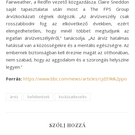
Fairweather, a Redfin vezető közgazdásza. Claire Sneddon
saját tapasztalatai után most a The FPS Group
árvízkockázati cégnek dolgozik. „Az árvízveszély csak
rosszabbodni fog az elkövetkező években, ezért
elengedhetetlen, hogy minél többet megtudjunk az
ingatlan árvízveszélyéről,” tanácsolja. „Az árvíz hatalmas
hatással van a közösségekre és a mentális egészségre. Az
embernek biztonságban kell éreznie magát az otthonában,
nem szabad, hogy az aggodalom és a szorongás helyszíne
legyen.”
Forrás:
https://www.bbc.com/news/articles/cjd39klk2ppo
árvíz
befektetések
kockázatkezelés
SZÓLJ HOZZÁ