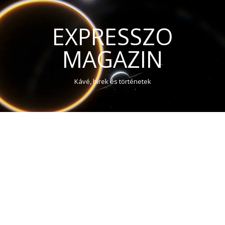
EXPRESSZO
MAGAZIN
Kávé, hírek és történetek