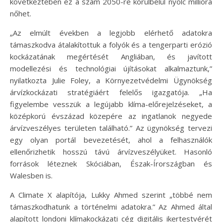
következtében ez a szám 2050-re körülbelül nyolc millióra
nőhet.
„Az elmúlt években a legjobb elérhető adatokra
támaszkodva átalakítottuk a folyók és a tengerparti erózió
kockázatának megértését Angliában, és javított
modellezési és technológiai újításokat alkalmaztunk,”
nyilatkozta Julie Foley, a Környezetvédelmi Ügynökség
árvízkockázati stratégiáért felelős igazgatója. „Ha
figyelembe vesszük a legújabb klíma-előrejelzéseket, a
középkorú évszázad közepére az ingatlanok negyede
árvízveszélyes területen található.” Az ügynökség tervezi
egy olyan portál bevezetését, ahol a felhasználók
ellenőrizhetik hosszú távú árvízveszélyüket. Hasonló
források léteznek Skóciában, Észak-Írországban és
Walesben is.
A Climate X alapítója, Lukky Ahmed szerint „többé nem
támaszkodhatunk a történelmi adatokra.” Az Ahmed által
alapított londoni klímakockázati cég digitális ikertestvérét