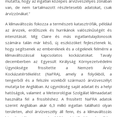
mutatta, hogy az ingatlan közepes árvízveszélyes zónában
van, de nem tartalmazott részletesebb adatokat, csak
árvízzónákat.”
A klímaváltozás fokozza a természeti katasztrófák, például
az árvizek, erdőtüzek és hurrikánok valószínűségét és
intenzitását. Míg Claire és más ingatlantulajdonosok
számára talán már késő, új eszközöket fejlesztenek ki,
hogy segítsenek az embereknek és a cégeknek felmérni a
klímaváltozással kapcsolatos kockázatokat. Tavaly
decemberben az Egyesült Királyság Környezetvédelmi
Ügynöksége frissítette a Nemzeti Árvíz
Kockázatértékelést (NaFRA), amely a folyókból, a
tengerből és a felszíni vizekből származó árvízveszélyt
mutatja be Angliában. Az ügynökség saját adatait és a helyi
hatóságok, valamint a Meteorológiai Szolgálat klímaadatait
használta fel a frissítéshez. A frissített NaFRA adatok
szerint Angliában akár 6,3 millió ingatlan található olyan
területen, ahol árvízveszély áll fenn, és a klímaváltozás