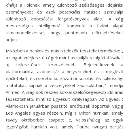
kínálja a Földnek, amely különböző szélsőséges időjárási
eseményeket és azok potenciális hatásait szimulálja
különböző kibocsátási forgatókönyvek alatt. A cég
mesterséges intelligenciát kombinál a fizikai alapú
klímamodellezéssel, hogy pontosabb előrejelzéseket
adjon.
Miközben a bankok és más hitelezők tesztelik termékeiket,
az ingatlanfejlesztő cégek már használják szolgáltatásaikat
új fejlesztések tervezésénél. „Bejelentkeznek a
platformunkra, azonosítják a helyszíneket és a meglévő
épületeket, és cserébe kockázati besorolást és súlyossági
mutatókat kapnak a veszélyekkel kapcsolatban,” mondja
Ahmed. A világ sok részén sokkal szélsőségesebb időjárás
tapasztalható, mint az Egyesült Királyságban. Az Egyesült
Államokban januárban pusztító erdőtüzek söpörtek végig
Los Angeles egyes részein, míg a Milton hurrikán, amely
tavaly októberben csapott le, valószínűleg az egyik
legdrágább hurrikán volt, amely Florida nyugati partját