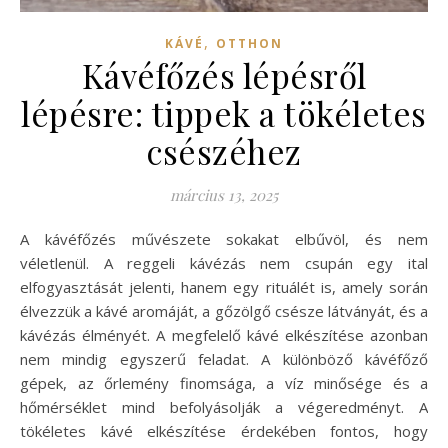
,
KÁVÉ
OTTHON
Kávéfőzés lépésről
lépésre: tippek a tökéletes
csészéhez
március 13, 2025
A kávéfőzés művészete sokakat elbűvöl, és nem
véletlenül. A reggeli kávézás nem csupán egy ital
elfogyasztását jelenti, hanem egy rituálét is, amely során
élvezzük a kávé aromáját, a gőzölgő csésze látványát, és a
kávézás élményét. A megfelelő kávé elkészítése azonban
nem mindig egyszerű feladat. A különböző kávéfőző
gépek, az őrlemény finomsága, a víz minősége és a
hőmérséklet mind befolyásolják a végeredményt. A
tökéletes kávé elkészítése érdekében fontos, hogy