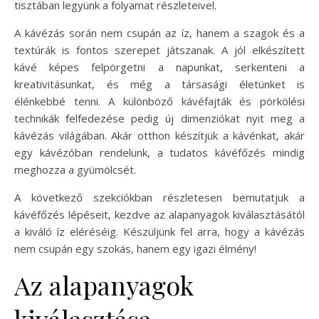
tisztában legyünk a folyamat részleteivel.
A kávézás során nem csupán az íz, hanem a szagok és a
textúrák is fontos szerepet játszanak. A jól elkészített
kávé képes felpörgetni a napunkat, serkenteni a
kreativitásunkat, és még a társasági életünket is
élénkebbé tenni. A különböző kávéfajták és pörkölési
technikák felfedezése pedig új dimenziókat nyit meg a
kávézás világában. Akár otthon készítjük a kávénkat, akár
egy kávézóban rendelünk, a tudatos kávéfőzés mindig
meghozza a gyümölcsét.
A következő szekciókban részletesen bemutatjuk a
kávéfőzés lépéseit, kezdve az alapanyagok kiválasztásától
a kiváló íz eléréséig. Készüljünk fel arra, hogy a kávézás
nem csupán egy szokás, hanem egy igazi élmény!
Az alapanyagok
kiválasztása