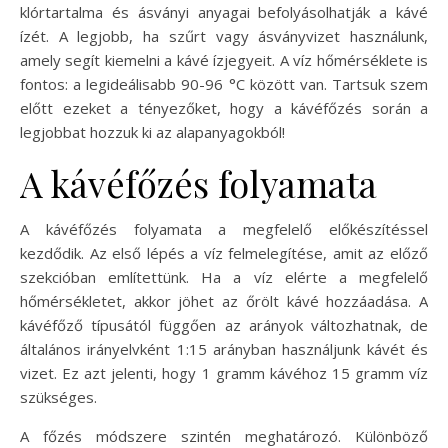
klórtartalma és ásványi anyagai befolyásolhatják a kávé
ízét. A legjobb, ha szűrt vagy ásványvizet használunk,
amely segít kiemelni a kávé ízjegyeit. A víz hőmérséklete is
fontos: a legideálisabb 90-96 °C között van. Tartsuk szem
előtt ezeket a tényezőket, hogy a kávéfőzés során a
legjobbat hozzuk ki az alapanyagokból!
A kávéfőzés folyamata
A kávéfőzés folyamata a megfelelő előkészítéssel
kezdődik. Az első lépés a víz felmelegítése, amit az előző
szekcióban említettünk. Ha a víz elérte a megfelelő
hőmérsékletet, akkor jöhet az őrölt kávé hozzáadása. A
kávéfőző típusától függően az arányok változhatnak, de
általános irányelvként 1:15 arányban használjunk kávét és
vizet. Ez azt jelenti, hogy 1 gramm kávéhoz 15 gramm víz
szükséges.
A főzés módszere szintén meghatározó. Különböző