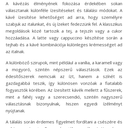
A kávézás élményének fokozása érdekében sokan
választanak különféle ízesítéseket és tálalási módokat. A
kávé ízesítése lehetőséget ad arra, hogy személyre
szabjuk az italunkat, és új ízeket fedezzünk fel. A klasszikus
megoldások közé tartozik a tej, a tejszín vagy a cukor
hozzáadása. A latte vagy cappuccino készítése során a
tejhab és a kávé kombinációja különleges krémességet ad
az italnak.
A különböző szirupok, mint például a vanília, a karamell vagy
a mogyoró, szintén népszerű választások. Ezek az
édesítőszerek nemcsak az ízt, hanem a színét is
gazdagabbá teszik, így különösen vonzóak a fiatalabb
fogyasztók körében. Az ízesített kávék mellett a fűszerek,
mint a fahéj vagy a szerecsendió, szintén nagyszerű
választásnak bizonyulnak, hiszen egyedi ízélményt
nyújtanak.
A tálalás során érdemes figyelmet fordítani a csészére és