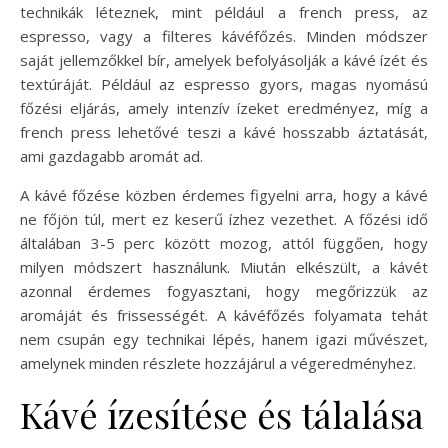
technikák léteznek, mint például a french press, az
espresso, vagy a filteres kávéfőzés. Minden módszer
saját jellemzőkkel bír, amelyek befolyásolják a kávé ízét és
textúráját. Például az espresso gyors, magas nyomású
főzési eljárás, amely intenzív ízeket eredményez, míg a
french press lehetővé teszi a kávé hosszabb áztatását,
ami gazdagabb aromát ad.
A kávé főzése közben érdemes figyelni arra, hogy a kávé
ne főjön túl, mert ez keserű ízhez vezethet. A főzési idő
általában 3-5 perc között mozog, attól függően, hogy
milyen módszert használunk. Miután elkészült, a kávét
azonnal érdemes fogyasztani, hogy megőrizzük az
aromáját és frissességét. A kávéfőzés folyamata tehát
nem csupán egy technikai lépés, hanem igazi művészet,
amelynek minden részlete hozzájárul a végeredményhez.
Kávé ízesítése és tálalása