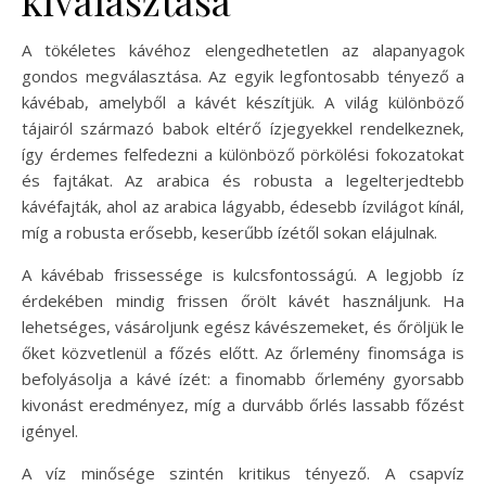
A tökéletes kávéhoz elengedhetetlen az alapanyagok
gondos megválasztása. Az egyik legfontosabb tényező a
kávébab, amelyből a kávét készítjük. A világ különböző
tájairól származó babok eltérő ízjegyekkel rendelkeznek,
így érdemes felfedezni a különböző pörkölési fokozatokat
és fajtákat. Az arabica és robusta a legelterjedtebb
kávéfajták, ahol az arabica lágyabb, édesebb ízvilágot kínál,
míg a robusta erősebb, keserűbb ízétől sokan elájulnak.
A kávébab frissessége is kulcsfontosságú. A legjobb íz
érdekében mindig frissen őrölt kávét használjunk. Ha
lehetséges, vásároljunk egész kávészemeket, és őröljük le
őket közvetlenül a főzés előtt. Az őrlemény finomsága is
befolyásolja a kávé ízét: a finomabb őrlemény gyorsabb
kivonást eredményez, míg a durvább őrlés lassabb főzést
igényel.
A víz minősége szintén kritikus tényező. A csapvíz