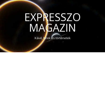
EXPRESSZO
MAGAZIN
Kávé, hírek és történetek