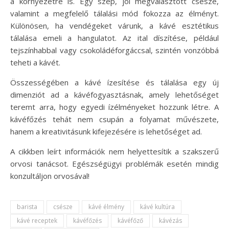
a környezetre is. Egy szép, jól megválasztott csésze,
valamint a megfelelő tálalási mód fokozza az élményt.
Különösen, ha vendégeket várunk, a kávé esztétikus
tálalása emeli a hangulatot. Az ital díszítése, például
tejszínhabbal vagy csokoládéforgáccsal, szintén vonzóbbá
teheti a kávét.
Összességében a kávé ízesítése és tálalása egy új
dimenziót ad a kávéfogyasztásnak, amely lehetőséget
teremt arra, hogy egyedi ízélményeket hozzunk létre. A
kávéfőzés tehát nem csupán a folyamat művészete,
hanem a kreativitásunk kifejezésére is lehetőséget ad.
A cikkben leírt információk nem helyettesítik a szakszerű
orvosi tanácsot. Egészségügyi problémák esetén mindig
konzultáljon orvosával!
barista
csésze
kávé élmény
kávé kultúra
kávé receptek
kávéfőzés
kávéfőző
kávézás