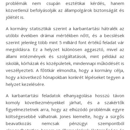
problémák nem csupán esztétikai kérdés, hanem
közvetlenül befolyásolják az állampolgárok biztonságát és
jólétét is.
A kormány statisztikái szerint a karbantartási hátralék az
utóbbi években drámai mértékben nőtt, és a becslések
szerint jelenleg több mint 5 milliárd font értékű feladat vár
megoldásra. Ez a helyzet különösen aggasztó, mivel az
állami intézmények és szolgáltatások, mint például az
iskolák, kórházak és középületek, mindennapi működését is
veszélyezteti. A főtitkár elmondta, hogy a kormány célja,
hogy a következő hónapokban konkrét lépéseket tegyen a
helyzet kezelésére.
A karbantartási feladatok elhanyagolása hosszú távon
komoly következményekkel járhat, és a szakértők
figyelmeztetnek arra, hogy az elhúzódó problémák egyre
költségesebbé válhatnak. Jones kiemelte, hogy a sürgős
beavatkozás nemcsak pénzügyi szempontból