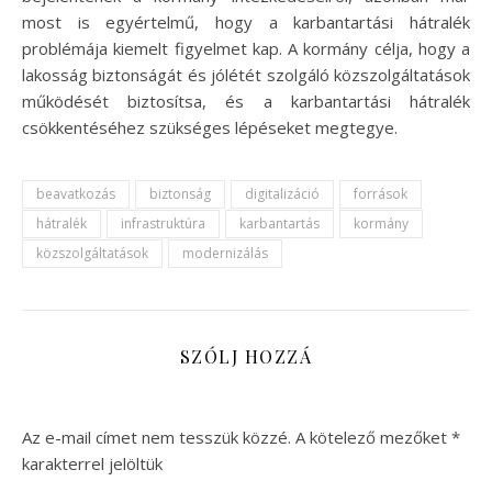
most is egyértelmű, hogy a karbantartási hátralék
problémája kiemelt figyelmet kap. A kormány célja, hogy a
lakosság biztonságát és jólétét szolgáló közszolgáltatások
működését biztosítsa, és a karbantartási hátralék
csökkentéséhez szükséges lépéseket megtegye.
beavatkozás
biztonság
digitalizáció
források
hátralék
infrastruktúra
karbantartás
kormány
közszolgáltatások
modernizálás
SZÓLJ HOZZÁ
Az e-mail címet nem tesszük közzé.
A kötelező mezőket
*
karakterrel jelöltük