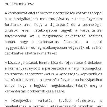
mindent megtesz.
A kormányzat által tervezett intézkedések között szerepel
a közszolgáltatások modernizálása is. Különös figyelmet
fordítanak arra, hogy a digitalizáció és a technológiai
újítások révén hatékonyabbá tegyék a karbantartási
folyamatokat. Az új megoldások bevezetése segíthet
abban, hogy a karbantartási feladatokat a lehető
leggyorsabban és leghatékonyabban végezzék el, ezáltal
csökkentve a hátralék mértékét.
A közszolgáltatások fenntartása és fejlesztése érdekében
a kormányzat nyitott a párbeszédre a helyi hatóságokkal
és szakmai szervezetekkel is. A közösségek képviselői és
szakértők bevonása a tervezési folyamatba hozzájárulhat
ahhoz, hogy a legjobb megoldásokat találják meg a
karbantartási problémák kezelésére.
A közeljövőben várhatóan további részleteket is
bejelentenek a kormány intézkedéseiről, azonban már