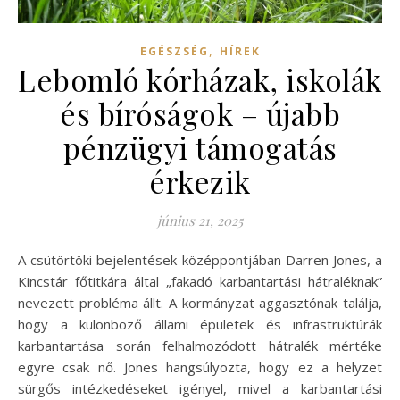
,
EGÉSZSÉG
HÍREK
Lebomló kórházak, iskolák
és bíróságok – újabb
pénzügyi támogatás
érkezik
június 21, 2025
A csütörtöki bejelentések középpontjában Darren Jones, a
Kincstár főtitkára által „fakadó karbantartási hátraléknak”
nevezett probléma állt. A kormányzat aggasztónak találja,
hogy a különböző állami épületek és infrastruktúrák
karbantartása során felhalmozódott hátralék mértéke
egyre csak nő. Jones hangsúlyozta, hogy ez a helyzet
sürgős intézkedéseket igényel, mivel a karbantartási