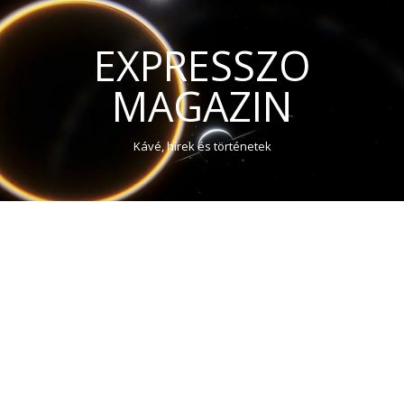
EXPRESSZO
MAGAZIN
Kávé, hírek és történetek