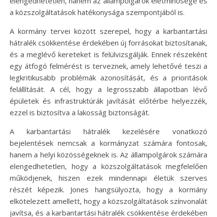
elengedhetetlen, hanem az állampolgárok életminősége és
a közszolgáltatások hatékonysága szempontjából is.
A kormány tervei között szerepel, hogy a karbantartási
hátralék csökkentése érdekében új forrásokat biztosítanak,
és a meglévő kereteket is felülvizsgálják. Ennek részeként
egy átfogó felmérést is terveznek, amely lehetővé teszi a
legkritikusabb problémák azonosítását, és a prioritások
felállítását. A cél, hogy a legrosszabb állapotban lévő
épületek és infrastruktúrák javítását előtérbe helyezzék,
ezzel is biztosítva a lakosság biztonságát.
A karbantartási hátralék kezelésére vonatkozó
bejelentések nemcsak a kormányzat számára fontosak,
hanem a helyi közösségeknek is. Az állampolgárok számára
elengedhetetlen, hogy a közszolgáltatások megfelelően
működjenek, hiszen ezek mindennapi életük szerves
részét képezik. Jones hangsúlyozta, hogy a kormány
elkötelezett amellett, hogy a közszolgáltatások színvonalát
javítsa, és a karbantartási hátralék csökkentése érdekében