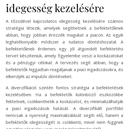
idegesség kezelésére
A tőzsdével kapcsolatos idegesség kezelésére számos
stratégia létezik, amelyek segíthetnek a befektetőknek
abban, hogy jobban érezzék magukat a piacon. Az egyik
leghatékonyabb módszer a tudatos döntéshozatal. A
befektetőknek érdemes egy jól átgondolt befektetési
tervet készíteniük, amely figyelembe veszi a kockázatokat
és a pénzügyi célokat. A tervezés segít abban, hogy a
befektetők higgadtan reagáljanak a piaci ingadozásokra, és
elkerüljék az impulzív döntéseket.
A diverzifikáció szintén fontos stratégia a befektetések
kezelésében. Ha a befektetők különböző eszközökbe
fektetnek, csökkenthetik a kockázatot, és minimalizálhatják
a piaci ingadozások hatását. A diverzifikált portfólió
nemcsak a nyereség maximalizálását segíti elő, hanem a
befektetők idegességét is csökkenti, mivel nem függnek
egyetlen részvény vagy iparág teljesítményétől.