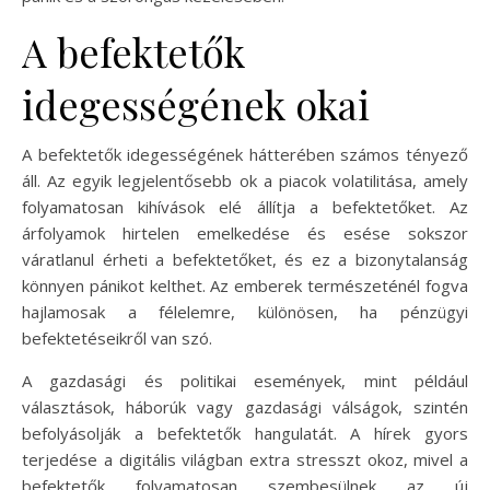
A befektetők
idegességének okai
A befektetők idegességének hátterében számos tényező
áll. Az egyik legjelentősebb ok a piacok volatilitása, amely
folyamatosan kihívások elé állítja a befektetőket. Az
árfolyamok hirtelen emelkedése és esése sokszor
váratlanul érheti a befektetőket, és ez a bizonytalanság
könnyen pánikot kelthet. Az emberek természeténél fogva
hajlamosak a félelemre, különösen, ha pénzügyi
befektetéseikről van szó.
A gazdasági és politikai események, mint például
választások, háborúk vagy gazdasági válságok, szintén
befolyásolják a befektetők hangulatát. A hírek gyors
terjedése a digitális világban extra stresszt okoz, mivel a
befektetők folyamatosan szembesülnek az új