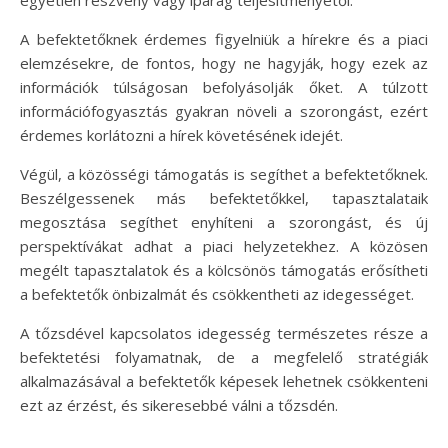
A befektetőknek érdemes figyelniük a hírekre és a piaci
elemzésekre, de fontos, hogy ne hagyják, hogy ezek az
információk túlságosan befolyásolják őket. A túlzott
információfogyasztás gyakran növeli a szorongást, ezért
érdemes korlátozni a hírek követésének idejét.
Végül, a közösségi támogatás is segíthet a befektetőknek.
Beszélgessenek más befektetőkkel, tapasztalataik
megosztása segíthet enyhíteni a szorongást, és új
perspektívákat adhat a piaci helyzetekhez. A közösen
megélt tapasztalatok és a kölcsönös támogatás erősítheti
a befektetők önbizalmát és csökkentheti az idegességet.
A tőzsdével kapcsolatos idegesség természetes része a
befektetési folyamatnak, de a megfelelő stratégiák
alkalmazásával a befektetők képesek lehetnek csökkenteni
ezt az érzést, és sikeresebbé válni a tőzsdén.