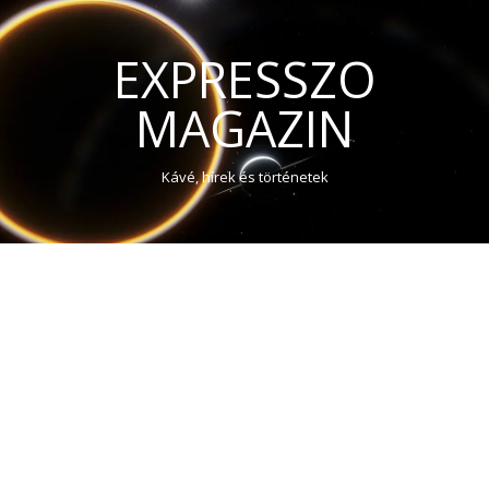
EXPRESSZO
MAGAZIN
Kávé, hírek és történetek