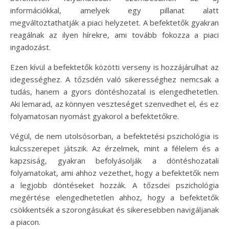
információkkal, amelyek egy pillanat alatt
megváltoztathatják a piaci helyzetet. A befektetők gyakran
reagálnak az ilyen hírekre, ami tovább fokozza a piaci
ingadozást.
Ezen kívül a befektetők közötti verseny is hozzájárulhat az
idegességhez. A tőzsdén való sikerességhez nemcsak a
tudás, hanem a gyors döntéshozatal is elengedhetetlen.
Aki lemarad, az könnyen veszteséget szenvedhet el, és ez
folyamatosan nyomást gyakorol a befektetőkre.
Végül, de nem utolsósorban, a befektetési pszichológia is
kulcsszerepet játszik. Az érzelmek, mint a félelem és a
kapzsiság, gyakran befolyásolják a döntéshozatali
folyamatokat, ami ahhoz vezethet, hogy a befektetők nem
a legjobb döntéseket hozzák. A tőzsdei pszichológia
megértése elengedhetetlen ahhoz, hogy a befektetők
csökkentsék a szorongásukat és sikeresebben navigáljanak
a piacon.