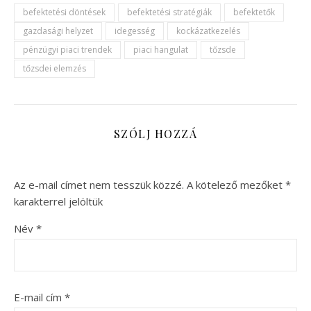
befektetési döntések
befektetési stratégiák
befektetők
gazdasági helyzet
idegesség
kockázatkezelés
pénzügyi piaci trendek
piaci hangulat
tőzsde
tőzsdei elemzés
SZÓLJ HOZZÁ
Az e-mail címet nem tesszük közzé.
A kötelező mezőket
*
karakterrel jelöltük
Név
*
E-mail cím
*