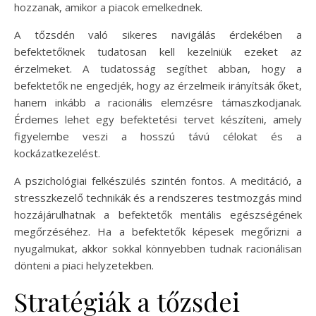
hozzanak, amikor a piacok emelkednek.
A tőzsdén való sikeres navigálás érdekében a
befektetőknek tudatosan kell kezelniük ezeket az
érzelmeket. A tudatosság segíthet abban, hogy a
befektetők ne engedjék, hogy az érzelmeik irányítsák őket,
hanem inkább a racionális elemzésre támaszkodjanak.
Érdemes lehet egy befektetési tervet készíteni, amely
figyelembe veszi a hosszú távú célokat és a
kockázatkezelést.
A pszichológiai felkészülés szintén fontos. A meditáció, a
stresszkezelő technikák és a rendszeres testmozgás mind
hozzájárulhatnak a befektetők mentális egészségének
megőrzéséhez. Ha a befektetők képesek megőrizni a
nyugalmukat, akkor sokkal könnyebben tudnak racionálisan
dönteni a piaci helyzetekben.
Stratégiák a tőzsdei