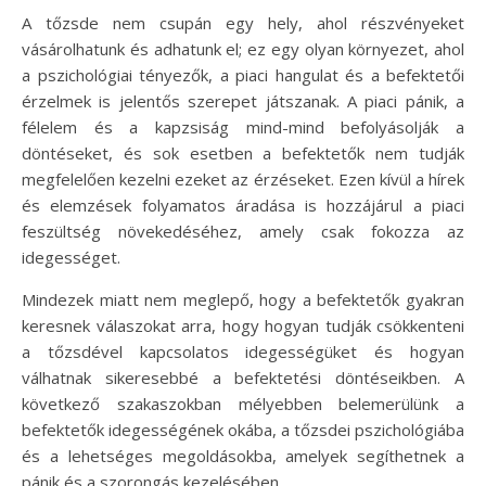
A tőzsde nem csupán egy hely, ahol részvényeket
vásárolhatunk és adhatunk el; ez egy olyan környezet, ahol
a pszichológiai tényezők, a piaci hangulat és a befektetői
érzelmek is jelentős szerepet játszanak. A piaci pánik, a
félelem és a kapzsiság mind-mind befolyásolják a
döntéseket, és sok esetben a befektetők nem tudják
megfelelően kezelni ezeket az érzéseket. Ezen kívül a hírek
és elemzések folyamatos áradása is hozzájárul a piaci
feszültség növekedéséhez, amely csak fokozza az
idegességet.
Mindezek miatt nem meglepő, hogy a befektetők gyakran
keresnek válaszokat arra, hogy hogyan tudják csökkenteni
a tőzsdével kapcsolatos idegességüket és hogyan
válhatnak sikeresebbé a befektetési döntéseikben. A
következő szakaszokban mélyebben belemerülünk a
befektetők idegességének okába, a tőzsdei pszichológiába
és a lehetséges megoldásokba, amelyek segíthetnek a
pánik és a szorongás kezelésében.