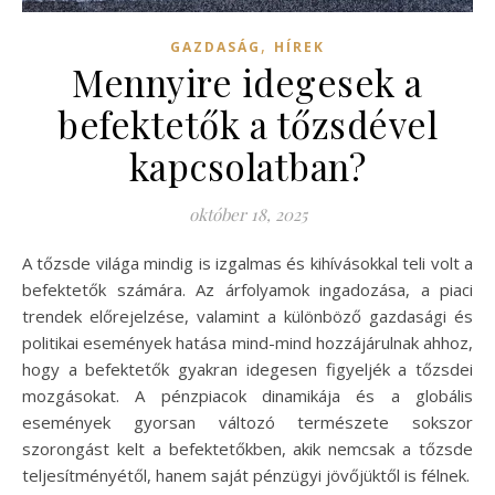
,
GAZDASÁG
HÍREK
Mennyire idegesek a
befektetők a tőzsdével
kapcsolatban?
október 18, 2025
A tőzsde világa mindig is izgalmas és kihívásokkal teli volt a
befektetők számára. Az árfolyamok ingadozása, a piaci
trendek előrejelzése, valamint a különböző gazdasági és
politikai események hatása mind-mind hozzájárulnak ahhoz,
hogy a befektetők gyakran idegesen figyeljék a tőzsdei
mozgásokat. A pénzpiacok dinamikája és a globális
események gyorsan változó természete sokszor
szorongást kelt a befektetőkben, akik nemcsak a tőzsde
teljesítményétől, hanem saját pénzügyi jövőjüktől is félnek.