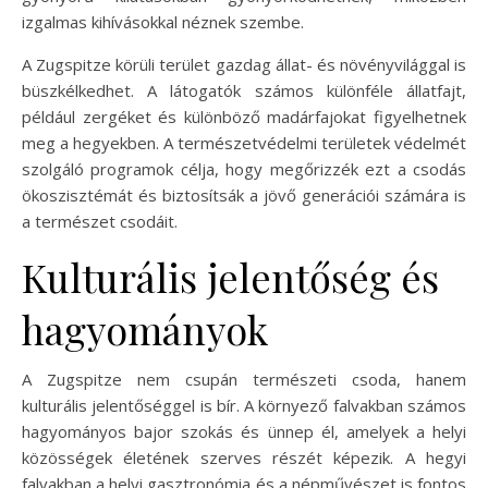
izgalmas kihívásokkal néznek szembe.
A Zugspitze körüli terület gazdag állat- és növényvilággal is
büszkélkedhet. A látogatók számos különféle állatfajt,
például zergéket és különböző madárfajokat figyelhetnek
meg a hegyekben. A természetvédelmi területek védelmét
szolgáló programok célja, hogy megőrizzék ezt a csodás
ökoszisztémát és biztosítsák a jövő generációi számára is
a természet csodáit.
Kulturális jelentőség és
hagyományok
A Zugspitze nem csupán természeti csoda, hanem
kulturális jelentőséggel is bír. A környező falvakban számos
hagyományos bajor szokás és ünnep él, amelyek a helyi
közösségek életének szerves részét képezik. A hegyi
falvakban a helyi gasztronómia és a népművészet is fontos