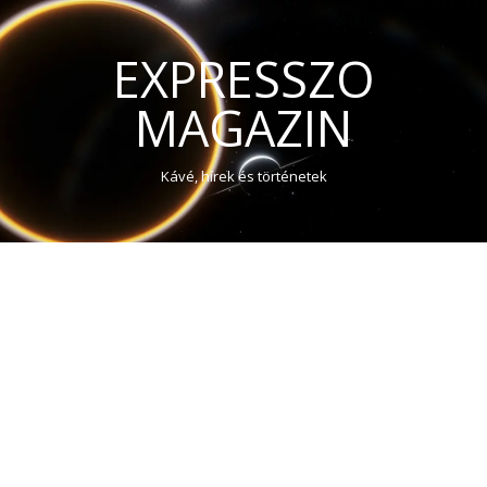
EXPRESSZO
MAGAZIN
Kávé, hírek és történetek