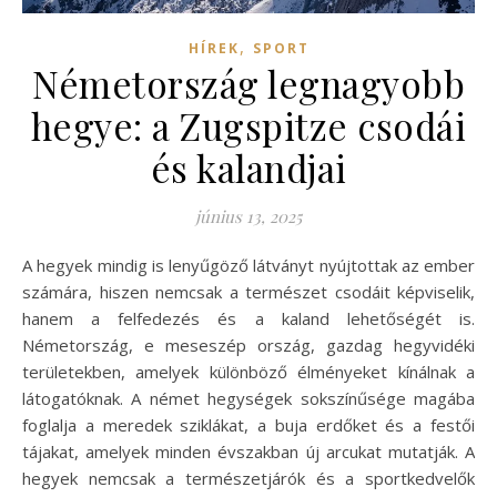
,
HÍREK
SPORT
Németország legnagyobb
hegye: a Zugspitze csodái
és kalandjai
június 13, 2025
A hegyek mindig is lenyűgöző látványt nyújtottak az ember
számára, hiszen nemcsak a természet csodáit képviselik,
hanem a felfedezés és a kaland lehetőségét is.
Németország, e meseszép ország, gazdag hegyvidéki
területekben, amelyek különböző élményeket kínálnak a
látogatóknak. A német hegységek sokszínűsége magába
foglalja a meredek sziklákat, a buja erdőket és a festői
tájakat, amelyek minden évszakban új arcukat mutatják. A
hegyek nemcsak a természetjárók és a sportkedvelők