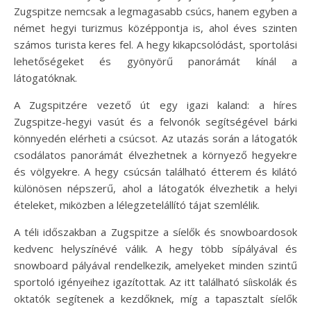
Zugspitze nemcsak a legmagasabb csúcs, hanem egyben a
német hegyi turizmus középpontja is, ahol éves szinten
számos turista keres fel. A hegy kikapcsolódást, sportolási
lehetőségeket és gyönyörű panorámát kínál a
látogatóknak.
A Zugspitzére vezető út egy igazi kaland: a híres
Zugspitze-hegyi vasút és a felvonók segítségével bárki
könnyedén elérheti a csúcsot. Az utazás során a látogatók
csodálatos panorámát élvezhetnek a környező hegyekre
és völgyekre. A hegy csúcsán található étterem és kilátó
különösen népszerű, ahol a látogatók élvezhetik a helyi
ételeket, miközben a lélegzetelállító tájat szemlélik.
A téli időszakban a Zugspitze a síelők és snowboardosok
kedvenc helyszínévé válik. A hegy több sípályával és
snowboard pályával rendelkezik, amelyeket minden szintű
sportoló igényeihez igazítottak. Az itt található síiskolák és
oktatók segítenek a kezdőknek, míg a tapasztalt síelők