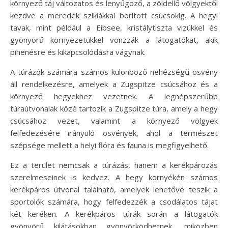
környező táj változatos és lenyűgöző, a zöldellő völgyektől
kezdve a meredek sziklákkal borított csúcsokig. A hegyi
tavak, mint például a Eibsee, kristálytiszta vizükkel és
gyönyörű környezetükkel vonzzák a látogatókat, akik
pihenésre és kikapcsolódásra vágynak.
A túrázók számára számos különböző nehézségű ösvény
áll rendelkezésre, amelyek a Zugspitze csúcsához és a
környező hegyekhez vezetnek. A legnépszerűbb
túraútvonalak közé tartozik a Zugspitze túra, amely a hegy
csúcsához vezet, valamint a környező völgyek
felfedezésére irányuló ösvények, ahol a természet
szépsége mellett a helyi flóra és fauna is megfigyelhető.
Ez a terület nemcsak a túrázás, hanem a kerékpározás
szerelmeseinek is kedvez. A hegy környékén számos
kerékpáros útvonal található, amelyek lehetővé teszik a
sportolók számára, hogy felfedezzék a csodálatos tájat
két keréken. A kerékpáros túrák során a látogatók
gyönyörű kilátásokban gyönyörködhetnek, miközben