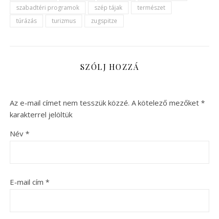
szabadtéri programok
szép tájak
természet
túrázás
turizmus
zugspitze
SZÓLJ HOZZÁ
Az e-mail címet nem tesszük közzé.
A kötelező mezőket
*
karakterrel jelöltük
Név
*
E-mail cím
*