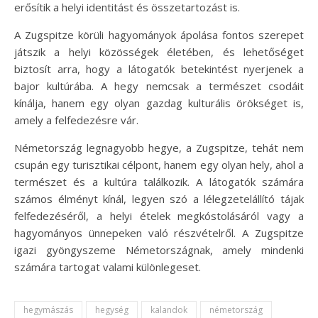
erősítik a helyi identitást és összetartozást is.
A Zugspitze körüli hagyományok ápolása fontos szerepet
játszik a helyi közösségek életében, és lehetőséget
biztosít arra, hogy a látogatók betekintést nyerjenek a
bajor kultúrába. A hegy nemcsak a természet csodáit
kínálja, hanem egy olyan gazdag kulturális örökséget is,
amely a felfedezésre vár.
Németország legnagyobb hegye, a Zugspitze, tehát nem
csupán egy turisztikai célpont, hanem egy olyan hely, ahol a
természet és a kultúra találkozik. A látogatók számára
számos élményt kínál, legyen szó a lélegzetelállító tájak
felfedezéséről, a helyi ételek megkóstolásáról vagy a
hagyományos ünnepeken való részvételről. A Zugspitze
igazi gyöngyszeme Németországnak, amely mindenki
számára tartogat valami különlegeset.
hegymászás
hegység
kalandok
németország