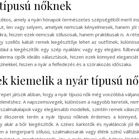
 típusú nőknek
játékos, amely a nyári hónapok természetes szépségéből merít ins
t, len vagy selyem, amelyek nemcsak kényelmesek, hanem jól sz
ra, hiszen ezek nemcsak stílusosak, hanem praktikusak is. A rét
 szellős kabát remek kiegészítője lehet az outfitnek, különö
ldául a kiegészítők: egy szép nyaklánc vagy egy elegáns fülbeva
erina cipők ideális választások, hiszen ezek könnyed eleganciát
zínekkel, hiszen a nyár a felfedezés és a szórakozás időszaka.
ek kiemelik a nyár típusú n
repet játszik abban, hogy a nyár típusú nők még vonzóbbá váljanak
egjelenéshez. A napszemüvegek, különösen a nagyobb keretek, ne
k szalmakalapok vagy elegánsabb modellek, szintén remek válasz
Az ékszerek terén a nyár típusú nőknek érdemes a könnyed,
 akár a bőr kiegészítők. A színes karkötők és nyakláncok jól il
 a tengerparti stílusú, szalmakosarak vagy élénk színű válltásk