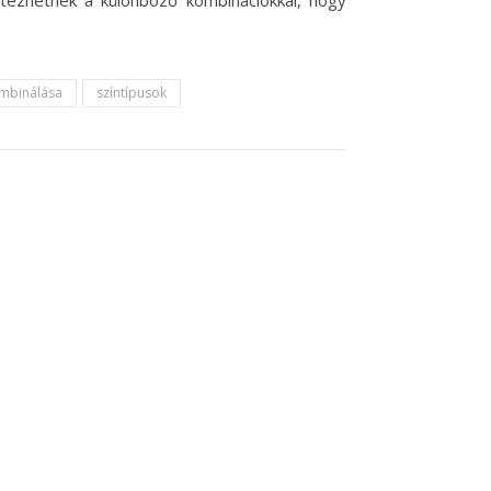
etezhetnek a különböző kombinációkkal, hogy
ombinálása
színtípusok