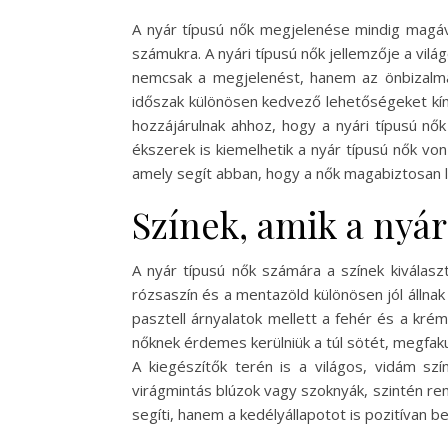
A nyár típusú nők megjelenése mindig magáva
számukra. A nyári típusú nők jellemzője a vilá
nemcsak a megjelenést, hanem az önbizalmat 
időszak különösen kedvező lehetőségeket kíná
hozzájárulnak ahhoz, hogy a nyári típusú nő
ékszerek is kiemelhetik a nyár típusú nők v
amely segít abban, hogy a nők magabiztosan lé
Színek, amik a nyár
A nyár típusú nők számára a színek kiválaszt
rózsaszín és a mentazöld különösen jól állnak
pasztell árnyalatok mellett a fehér és a kré
nőknek érdemes kerülniük a túl sötét, megfak
A kiegészítők terén is a világos, vidám sz
virágmintás blúzok vagy szoknyák, szintén rem
segíti, hanem a kedélyállapotot is pozitívan be