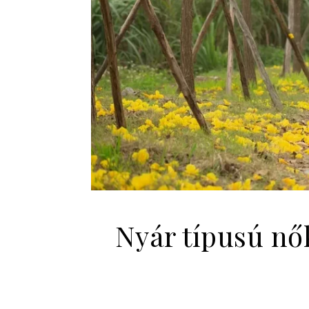
Nyár típusú nők