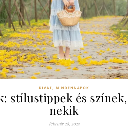
,
DIVAT
MINDENNAPOK
: stílustippek és színek,
nekik
február 28, 2025