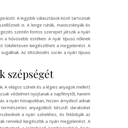
pirációt. A legjobb választások közé tartoznak
ellőznek is. A lenge ruhák, maxiszoknyák és
egezés szintén fontos szerepet játszik a nyári
sen a hűvösebb estéken. A nyár típusú nőknek
ló tökéletesen kiegészítheti a megjelenést. A
 sugallnak. Az öltözködés során a nyári típusú
ők szépségét
. A világos színek és a légies anyagok mellett
mcsak védelmet nyújtanak a napfénytől, hanem
tás a nyári hónapokban, hiszen árnyékot adnak
 természetes anyagokból készült darabokat
leszkednek a nyári színekhez, és feldobják az
ák remekül kiegészítik a nyári megjelenést. A