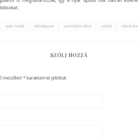
gulatot is meghatározzák, így a nyár típusú nők bátran kísérl
ldásokat.
nyári ruhák
stílustippek
személyes stílus
színek
színek k
SZÓLJ HOZZÁ
ző mezőket
*
karakterrel jelöltük