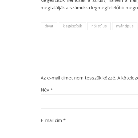
kiegészítők nemcsak a stílust, hanem a han
megtalálják a számukra legmegfelelőbb mego
divat
kiegészítők
női stílus
nyár típus
Az e-mail címet nem tesszük közzé.
A kötele
Név
*
E-mail cím
*