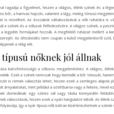
l ragadja a figyelmet, hiszen a világos, élénk színek és a lég
gos bőr, a hamvas hajszín, valamint a lágy, meleg tónusú megjelen
is növelheti. Az évszakok váltakozásával a nők ruhatára is vál
l a színek és a stílusok felfedezésére. A világos színek, a pasz
k a legjobb formájukat hozzák. A megfelelő ruházat mellett a k
onzerejét. Az öltözködés nem csupán a külső megjelenésről szól
pjenek a világ elé.
 típusú nőknek jól állnak
ása kulcsfontosságú a stílusos megjelenéshez. A világos, élénk 
 nekik. Ezek a színek nemcsak hogy kiemelik a bőr tónusát, hanem 
mszín is remek választás lehet, hiszen ezek a semleges alapok jó
ult árnyalatokat, mint például a sötétbarna vagy a fekete, mivel
ínek dominálnak: egy színes sál vagy táska könnyedén feldobh
ek választások, hiszen ezek a nyári hangulatot idézik. Az élénk 
folyásolja, így a nyár típusú nők bátran kísérletezhetnek a színek 