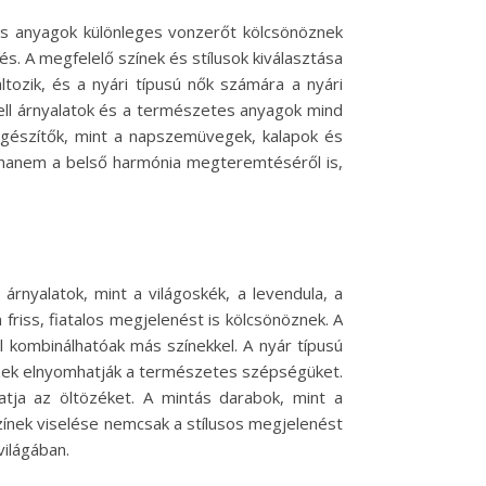
ies anyagok különleges vonzerőt kölcsönöznek
és. A megfelelő színek és stílusok kiválasztása
tozik, és a nyári típusú nők számára a nyári
tell árnyalatok és a természetes anyagok mind
iegészítők, mint a napszemüvegek, kalapok és
, hanem a belső harmónia megteremtéséről is,
árnyalatok, mint a világoskék, a levendula, a
friss, fiatalos megjelenést is kölcsönöznek. A
l kombinálhatóak más színekkel. A nyár típusú
 ezek elnyomhatják a természetes szépségüket.
atja az öltözéket. A mintás darabok, mint a
színek viselése nemcsak a stílusos megjelenést
világában.