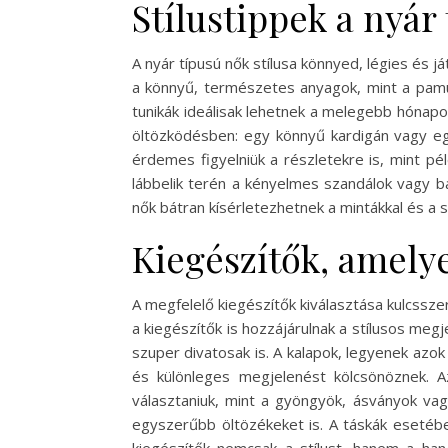
Stílustippek a nyár
A nyár típusú nők stílusa könnyed, légies és 
a könnyű, természetes anyagok, mint a pamu
tunikák ideálisak lehetnek a melegebb hónapok
öltözködésben: egy könnyű kardigán vagy egy
érdemes figyelniük a részletekre is, mint pé
lábbelik terén a kényelmes szandálok vagy bal
nők bátran kísérletezhetnek a mintákkal és a s
Kiegészítők, amely
A megfelelő kiegészítők kiválasztása kulcssze
a kiegészítők is hozzájárulnak a stílusos m
szuper divatosak is. A kalapok, legyenek azo
és különleges megjelenést kölcsönöznek. 
választaniuk, mint a gyöngyök, ásványok vagy
egyszerűbb öltözékeket is. A táskák esetében