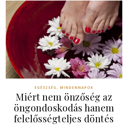
,
EGÉSZSÉG
MINDENNAPOK
Miért nem önzőség az
öngondoskodás hanem
felelősségteljes döntés