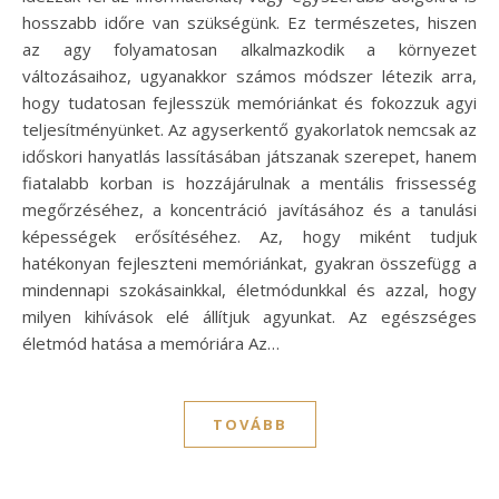
hosszabb időre van szükségünk. Ez természetes, hiszen
az agy folyamatosan alkalmazkodik a környezet
változásaihoz, ugyanakkor számos módszer létezik arra,
hogy tudatosan fejlesszük memóriánkat és fokozzuk agyi
teljesítményünket. Az agyserkentő gyakorlatok nemcsak az
időskori hanyatlás lassításában játszanak szerepet, hanem
fiatalabb korban is hozzájárulnak a mentális frissesség
megőrzéséhez, a koncentráció javításához és a tanulási
képességek erősítéséhez. Az, hogy miként tudjuk
hatékonyan fejleszteni memóriánkat, gyakran összefügg a
mindennapi szokásainkkal, életmódunkkal és azzal, hogy
milyen kihívások elé állítjuk agyunkat. Az egészséges
életmód hatása a memóriára Az…
TOVÁBB