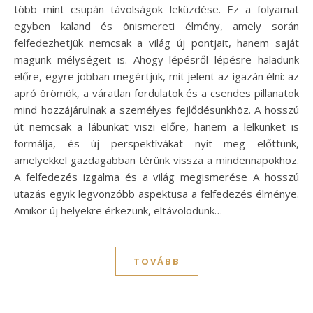
több mint csupán távolságok leküzdése. Ez a folyamat
egyben kaland és önismereti élmény, amely során
felfedezhetjük nemcsak a világ új pontjait, hanem saját
magunk mélységeit is. Ahogy lépésről lépésre haladunk
előre, egyre jobban megértjük, mit jelent az igazán élni: az
apró örömök, a váratlan fordulatok és a csendes pillanatok
mind hozzájárulnak a személyes fejlődésünkhöz. A hosszú
út nemcsak a lábunkat viszi előre, hanem a lelkünket is
formálja, és új perspektívákat nyit meg előttünk,
amelyekkel gazdagabban térünk vissza a mindennapokhoz.
A felfedezés izgalma és a világ megismerése A hosszú
utazás egyik legvonzóbb aspektusa a felfedezés élménye.
Amikor új helyekre érkezünk, eltávolodunk…
TOVÁBB