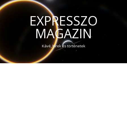
EXPRESSZO
MAGAZIN
Kávé, hírek és történetek