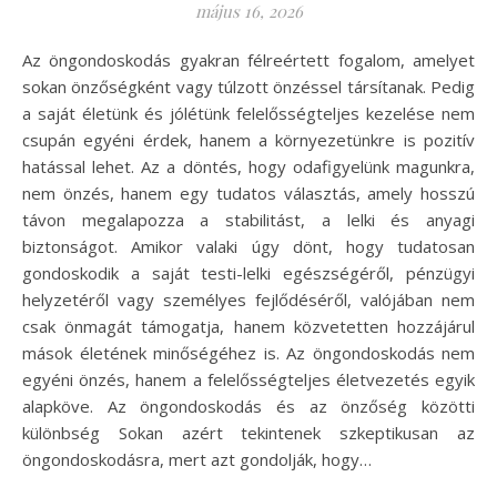
május 16, 2026
Az öngondoskodás gyakran félreértett fogalom, amelyet
sokan önzőségként vagy túlzott önzéssel társítanak. Pedig
a saját életünk és jólétünk felelősségteljes kezelése nem
csupán egyéni érdek, hanem a környezetünkre is pozitív
hatással lehet. Az a döntés, hogy odafigyelünk magunkra,
nem önzés, hanem egy tudatos választás, amely hosszú
távon megalapozza a stabilitást, a lelki és anyagi
biztonságot. Amikor valaki úgy dönt, hogy tudatosan
gondoskodik a saját testi-lelki egészségéről, pénzügyi
helyzetéről vagy személyes fejlődéséről, valójában nem
csak önmagát támogatja, hanem közvetetten hozzájárul
mások életének minőségéhez is. Az öngondoskodás nem
egyéni önzés, hanem a felelősségteljes életvezetés egyik
alapköve. Az öngondoskodás és az önzőség közötti
különbség Sokan azért tekintenek szkeptikusan az
öngondoskodásra, mert azt gondolják, hogy…