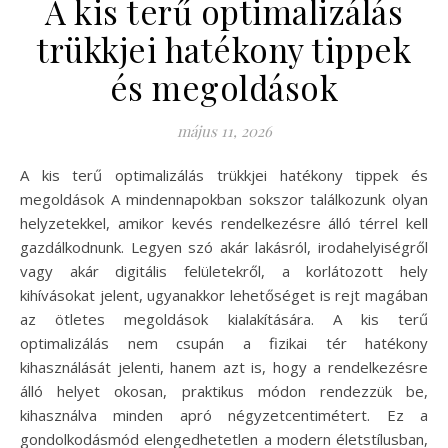
A kis terű optimalizálás
trükkjei hatékony tippek
és megoldások
május 11, 2026
A kis terű optimalizálás trükkjei hatékony tippek és
megoldások A mindennapokban sokszor találkozunk olyan
helyzetekkel, amikor kevés rendelkezésre álló térrel kell
gazdálkodnunk. Legyen szó akár lakásról, irodahelyiségről
vagy akár digitális felületekről, a korlátozott hely
kihívásokat jelent, ugyanakkor lehetőséget is rejt magában
az ötletes megoldások kialakítására. A kis terű
optimalizálás nem csupán a fizikai tér hatékony
kihasználását jelenti, hanem azt is, hogy a rendelkezésre
álló helyet okosan, praktikus módon rendezzük be,
kihasználva minden apró négyzetcentimétert. Ez a
gondolkodásmód elengedhetetlen a modern életstílusban,