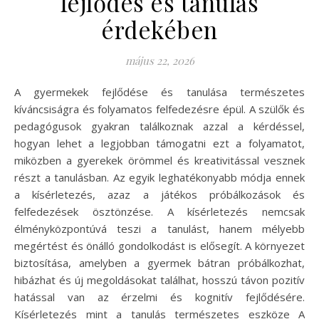
fejlődés és tanulás
érdekében
május 22, 2026
A gyermekek fejlődése és tanulása természetes
kíváncsiságra és folyamatos felfedezésre épül. A szülők és
pedagógusok gyakran találkoznak azzal a kérdéssel,
hogyan lehet a legjobban támogatni ezt a folyamatot,
miközben a gyerekek örömmel és kreativitással vesznek
részt a tanulásban. Az egyik leghatékonyabb módja ennek
a kísérletezés, azaz a játékos próbálkozások és
felfedezések ösztönzése. A kísérletezés nemcsak
élményközpontúvá teszi a tanulást, hanem mélyebb
megértést és önálló gondolkodást is elősegít. A környezet
biztosítása, amelyben a gyermek bátran próbálkozhat,
hibázhat és új megoldásokat találhat, hosszú távon pozitív
hatással van az érzelmi és kognitív fejlődésére.
Kísérletezés mint a tanulás természetes eszköze A