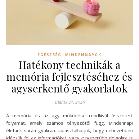
,
EGÉSZSÉG
MINDENNAPOK
Hatékony technikák a
memória fejlesztéséhez és
agyserkentő gyakorlatok
május 23, 2026
A memória és az agy működése rendkívül összetett
folyamat, amely számos tényezőtől függ. Mindennapi
életünk során gyakran tapasztalhatjuk, hogy nehezebben
idézzük fel az információkat, vagy egyszerűbb dolgokra is