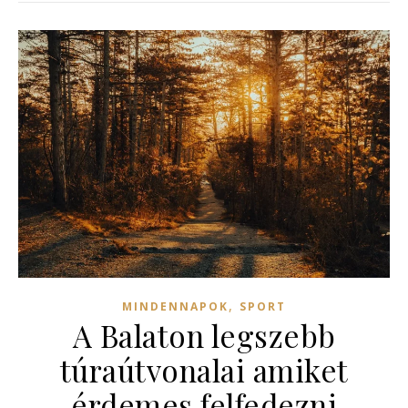
,
MINDENNAPOK
SPORT
A Balaton legszebb
túraútvonalai amiket
érdemes felfedezni