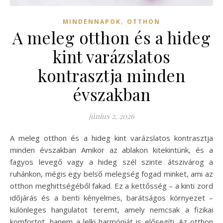
,
MINDENNAPOK
OTTHON
A meleg otthon és a hideg
kint varázslatos
kontrasztja minden
évszakban
június 2, 2026
A meleg otthon és a hideg kint varázslatos kontrasztja
minden évszakban Amikor az ablakon kitekintünk, és a
fagyos levegő vagy a hideg szél szinte átszivárog a
ruhánkon, mégis egy belső melegség fogad minket, ami az
otthon meghittségéből fakad. Ez a kettősség – a kinti zord
időjárás és a benti kényelmes, barátságos környezet –
különleges hangulatot teremt, amely nemcsak a fizikai
komfortot, hanem a lelki harmóniát is elősegíti. Az otthon