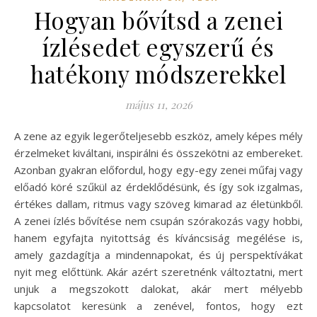
Hogyan bővítsd a zenei
ízlésedet egyszerű és
hatékony módszerekkel
május 11, 2026
A zene az egyik legerőteljesebb eszköz, amely képes mély
érzelmeket kiváltani, inspirálni és összekötni az embereket.
Azonban gyakran előfordul, hogy egy-egy zenei műfaj vagy
előadó köré szűkül az érdeklődésünk, és így sok izgalmas,
értékes dallam, ritmus vagy szöveg kimarad az életünkből.
A zenei ízlés bővítése nem csupán szórakozás vagy hobbi,
hanem egyfajta nyitottság és kíváncsiság megélése is,
amely gazdagítja a mindennapokat, és új perspektívákat
nyit meg előttünk. Akár azért szeretnénk változtatni, mert
unjuk a megszokott dalokat, akár mert mélyebb
kapcsolatot keresünk a zenével, fontos, hogy ezt