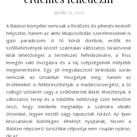
április 22, 2026
A Balaton környéke nemcsak a fürdőzés és pihenés kedvelt
helyszíne, hanem az aktív kikapcsolódás szerelmeseinek is
igazi paradicsom. A tó körüli dombok, erdők és
szőlőültetvények között számtalan változatos túraútvonal
kínál lehetőséget a természet felfedezésére, a friss
levegőn való mozgásra és a táj szépségeinek mélyebb
megismerésére. Egy jól megválasztott kirándulás során
nemcsak az izmainkat mozgatjuk meg, hanem az
érzékeinket is felébreszthetjük: a madárcsicsergést, a tó
csillogó víztükrét vagy a szőlőskertek illatát élvezhetjük. A
változatos terep és a többféle nehézségi szint lehetővé
teszi, hogy mindenki megtalálja a számára ideális
útvonalat, legyen kezdő vagy tapasztalt túrázó. Az ilyen
kiruccanások különleges élményt nyújtanak, hiszen a
Balaton népszerű turisztikai célpontja nem csupán nyáron,
de az…