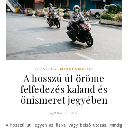
,
EGÉSZSÉG
MINDENNAPOK
A hosszú út öröme
felfedezés kaland és
önismeret jegyében
április 22, 2026
A hosszú út, legyen az fizikai vagy belső utazás, mindig