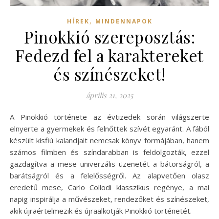
,
HÍREK
MINDENNAPOK
Pinokkió szereposztás:
Fedezd fel a karaktereket
és színészeket!
április 21, 2025
A Pinokkió története az évtizedek során világszerte
elnyerte a gyermekek és felnőttek szívét egyaránt. A fából
készült kisfiú kalandjait nemcsak könyv formájában, hanem
számos filmben és színdarabban is feldolgozták, ezzel
gazdagítva a mese univerzális üzenetét a bátorságról, a
barátságról és a felelősségről. Az alapvetően olasz
eredetű mese, Carlo Collodi klasszikus regénye, a mai
napig inspirálja a művészeket, rendezőket és színészeket,
akik újraértelmezik és újraalkotják Pinokkió történetét.