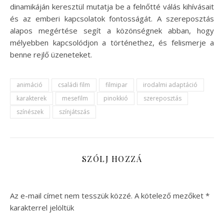
dinamikáján keresztül mutatja be a felnőtté válás kihívásait
és az emberi kapcsolatok fontosságát. A szereposztás
alapos megértése segít a közönségnek abban, hogy
mélyebben kapcsolódjon a történethez, és felismerje a
benne rejlő üzeneteket.
animáció
családi film
filmipar
irodalmi adaptáció
karakterek
mesefilm
pinokkió
szereposztás
színészek
színjátszás
SZÓLJ HOZZÁ
Az e-mail címet nem tesszük közzé.
A kötelező mezőket
*
karakterrel jelöltük