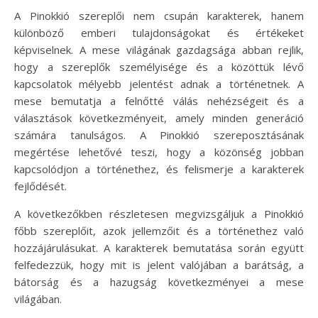
A Pinokkió szereplői nem csupán karakterek, hanem
különböző emberi tulajdonságokat és értékeket
képviselnek. A mese világának gazdagsága abban rejlik,
hogy a szereplők személyisége és a közöttük lévő
kapcsolatok mélyebb jelentést adnak a történetnek. A
mese bemutatja a felnőtté válás nehézségeit és a
választások következményeit, amely minden generáció
számára tanulságos. A Pinokkió szereposztásának
megértése lehetővé teszi, hogy a közönség jobban
kapcsolódjon a történethez, és felismerje a karakterek
fejlődését.
A következőkben részletesen megvizsgáljuk a Pinokkió
főbb szereplőit, azok jellemzőit és a történethez való
hozzájárulásukat. A karakterek bemutatása során együtt
felfedezzük, hogy mit is jelent valójában a barátság, a
bátorság és a hazugság következményei a mese
világában.