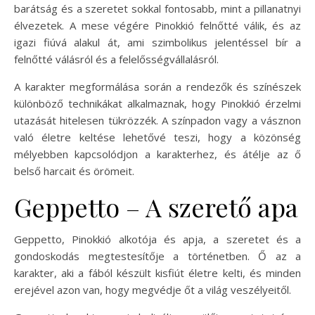
barátság és a szeretet sokkal fontosabb, mint a pillanatnyi
élvezetek. A mese végére Pinokkió felnőtté válik, és az
igazi fiúvá alakul át, ami szimbolikus jelentéssel bír a
felnőtté válásról és a felelősségvállalásról.
A karakter megformálása során a rendezők és színészek
különböző technikákat alkalmaznak, hogy Pinokkió érzelmi
utazását hitelesen tükrözzék. A színpadon vagy a vásznon
való életre keltése lehetővé teszi, hogy a közönség
mélyebben kapcsolódjon a karakterhez, és átélje az ő
belső harcait és örömeit.
Geppetto – A szerető apa
Geppetto, Pinokkió alkotója és apja, a szeretet és a
gondoskodás megtestesítője a történetben. Ő az a
karakter, aki a fából készült kisfiút életre kelti, és minden
erejével azon van, hogy megvédje őt a világ veszélyeitől.