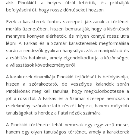
akik Pinokkiót a helyes útról letérítik, és próbálják
befolyásolni őt, hogy rossz döntéseket hozzon.
Ezek a karakterek fontos szerepet játszanak a történet
morális üzenetében, hiszen bemutatják, hogy a kísértések
mennyire könnyen elérhetők, és milyen könnyű rossz útra
lépni. A Farkas és a Szamár karaktereinek megformálása
során a rendezők gyakran hangsúlyozzák a manipuláció és
a csábítás hatalmát, amely elgondolkodtatja a közönséget
a választások következményeiről.
A karakterek dinamikája Pinokkió fejlődését is befolyásolja,
hiszen a szórakoztató, de veszélyes kalandok során
Pinokkiónak meg kell tanulnia, hogy megkülönböztesse a
jót a rossztól. A Farkas és a Szamár szerepe nemcsak a
cselekmény szórakoztató részét képezi, hanem mélyebb
tanulságokat is hordoz a fiatal nézők számára.
A Pinokkió története tehát nemcsak egy egyszerű mese,
hanem egy olyan tanulságos történet, amely a karakterek