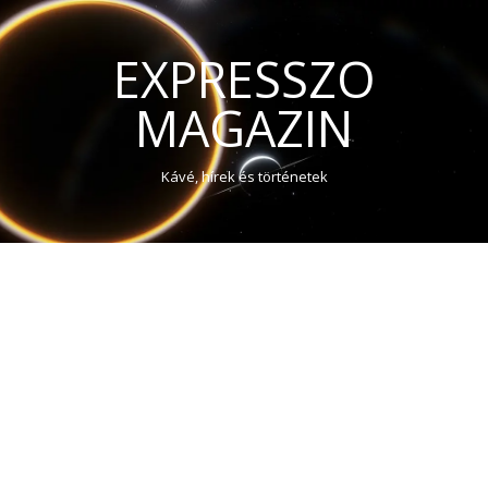
EXPRESSZO
MAGAZIN
Kávé, hírek és történetek