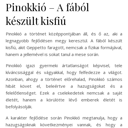
Pinokkió – A fából
készült kisfiú
Pinokkió a történet középpontjában áll, és ő az, aki a
legnagyobb fejlődésen megy keresztül. A fából készült
kisfiú, akit Geppetto faragott, nemcsak a fizikai formájával,
hanem a jellemével is sokat tanul a mese során.
Pinokkió igazi gyermeki ártatlanságot képvisel, tele
kíváncsisággal és vágyakkal, hogy felfedezze a világot.
Azonban, ahogy a történet előrehalad, Pinokkió számos
hibát követ el, beleértve a hazugságokat és a
felelőtlenséget. Ezek a cselekedetek nemcsak a saját
életét, hanem a körülötte lévő emberek életét is
befolyásolják.
A karakter fejlődése során Pinokkió megtanulja, hogy a
hazugságoknak következményei vannak, és hogy a