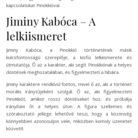
kapcsolatukat Pinokkióval.
Jiminy Kabóca – A
lelkiismeret
Jiminy Kabóca, a Pinokkió történetének másik
kulcsfontosságú szereplője, a kisfiú lelkiismerete és
útmutatója. Ő az a karakter, aki segít Pinokkiónak a helyes
döntések meghozatalában, és figyelmezteti a hibáira.
Jiminy karaktere rendkívül fontos, mivel ő az, aki a történet
morális iránytűjeként szolgál. Ő az, aki figyelmezteti
Pinokkiót, amikor rossz döntéseket hoz, és próbálja
irányítani őt a helyes úton. A figura szellemes és
szórakoztató jellege lehetővé teszi, hogy a közönség
könnyebben azonosuljon vele, miközben komoly üzenetet
közvetít.