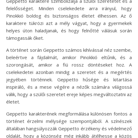
Geppetto karaktere szimbolizálja a szülői szeretetet és a
felelősséget. Minden cselekedete arra irányul, hogy
Pinokkió boldog és biztonságos életet élhessen. Az ő
karaktere tükrözi azt a mély vágyat, hogy a gyermekek
helyes úton haladjanak, és hogy felnőtté válásuk során
támogassák őket.
A történet során Geppetto számos kihívással néz szembe,
beleértve a fájdalmát, amikor Pinokkió eltűnik, és a
szorongását, amikor a fiú rossz döntéseket hoz. A
cselekedetei azonban mindig a szeretet és a megértés
jegyében történnek. Geppetto hűsége és kitartása
inspiráló, és a mese végére a nézők számára világossá
válik, hogy a szülői szeretet ereje képes megváltoztatni az
életet.
Geppetto karakterének megformálása különösen fontos a
történet érzelmi mélysége szempontjából. A színészek
általában hangsúlyozzák Geppetto érzékeny és védelmező
oldalát, hogy a közönség még inkább átélhesse a közös