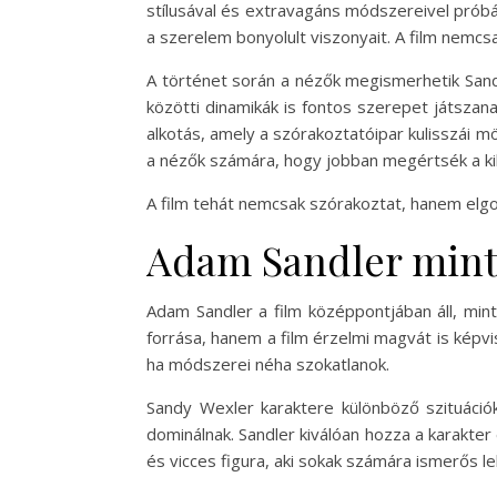
stílusával és extravagáns módszereivel próbál
a szerelem bonyolult viszonyait. A film nemcsa
A történet során a nézők megismerhetik Sandy
közötti dinamikák is fontos szerepet játsza
alkotás, amely a szórakoztatóipar kulisszái m
a nézők számára, hogy jobban megértsék a ki
A film tehát nemcsak szórakoztat, hanem elgon
Adam Sandler mint
Adam Sandler a film középpontjában áll, min
forrása, hanem a film érzelmi magvát is képvi
ha módszerei néha szokatlanok.
Sandy Wexler karaktere különböző szituáció
dominálnak. Sandler kiválóan hozza a karakt
és vicces figura, aki sokak számára ismerős le