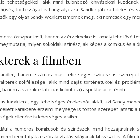
le tehetségekkel, akik mind különböző kihívásokkal küzdenek
hűség fontosságát is hangsúlyozza. Sandler játéka hiteles és 
nézők egy olyan Sandy Wexlert ismernek meg, aki nemcsak egy men
umorra összpontosít, hanem az érzelmekre is, amely lehetővé t
a megmutatja, milyen sokoldalú színész, aki képes a komikus és a
kterek a filmben
ndler, hanem számos más tehetséges színész is szerepet k
rakterek sokfélesége, akik mind saját történetükkel és problé
 hanem a szórakoztatóipar különböző aspektusait is érinti.
kus karaktere, egy tehetséges énekesnőt alakít, aki Sandy mened
lett karaktere érzelmi mélysége is fontos szerepet játszik a tö
ségek ellenére is lehetséges a siker.
ldául a humoros komikusok és színészek, mind hozzájárulnak S
anem bemutatják a szórakoztatás világának kihívásait is. A film 