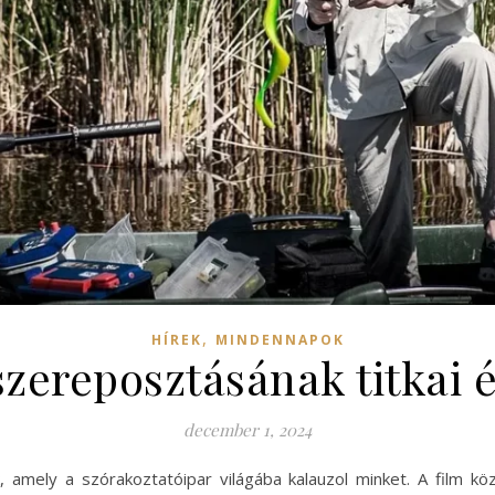
,
HÍREK
MINDENNAPOK
zereposztásának titkai 
december 1, 2024
 amely a szórakoztatóipar világába kalauzol minket. A film k