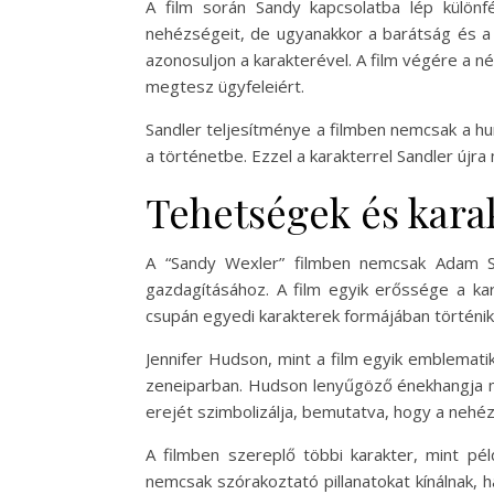
A film során Sandy kapcsolatba lép különfé
nehézségeit, de ugyanakkor a barátság és a 
azonosuljon a karakterével. A film végére a 
megtesz ügyfeleiért.
Sandler teljesítménye a filmben nemcsak a h
a történetbe. Ezzel a karakterrel Sandler újr
Tehetségek és kara
A “Sandy Wexler” filmben nemcsak Adam Sa
gazdagításához. A film egyik erőssége a ka
csupán egyedi karakterek formájában történik,
Jennifer Hudson, mint a film egyik emblemati
zeneiparban. Hudson lenyűgöző énekhangja mel
erejét szimbolizálja, bemutatva, hogy a nehéz
A filmben szereplő többi karakter, mint pé
nemcsak szórakoztató pillanatokat kínálnak, h