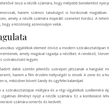
y lehetővé teszi a nézők számára, hogy mélyebb betekintést nyerj
 humorosak, hanem számos tanulságot is hordoznak magukban
ben, amely a nézők számára inspiráló üzenetet hordoz. A tehet
k, hogy a közönség azonosuljon velük.
angulata
lasszikus vígjátékok elemeit ötvözi a modern szórakoztatóipari tr
emtenek, amely magával ragadja a nézőket. A rendező, Steven 
s szórakoztató legyen.
előadott dalok szintén jelentős szerepet játszanak a hangula
eremt, hanem a film érzelmi mélységét is növeli. A zene és a h
 is, miközben követi Sandy és ügyfelei kalandjait.
zen a szórakoztatóipar múltjára és a régi vígjátékok szellemére é
 izgalmas élményt nyújt a nézők számára. Ez a kombináció leh
eneráció számára ismerős és kedvelt.