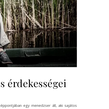
és érdekességei
özéppontjában egy menedzser áll, aki sajátos