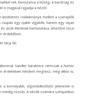
lmekkel teli, bemutatva a hűség, a barátság és
el is magával ragadja a nézőt.
lm lendületes cselekménye mellett a szereplők
m csupán egy újabb vígjáték, hanem egy olyan
ei és azok életének bemutatása, lehetővé teszi
er érdekében.
 tárja fel.
s álommal. Sandler karaktere nemcsak a humor
siker érdekében mindent megtesz, még akkor is,
m a komolyabb, elgondolkodtató jelenetek is
m mindig rózsás. A nézők számára szimpatikus