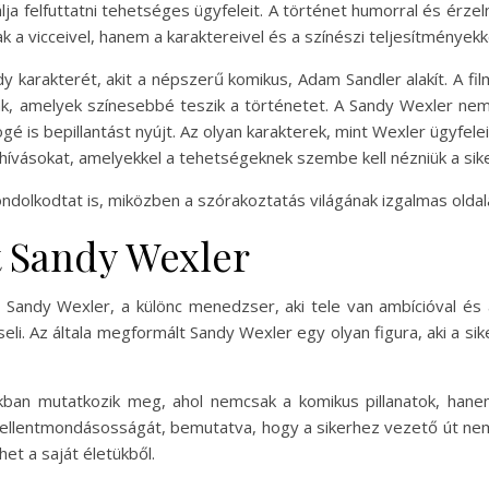
ja felfuttatni tehetséges ügyfeleit. A történet humorral és érze
k a vicceivel, hanem a karaktereivel és a színészi teljesítményekk
 karakterét, akit a népszerű komikus, Adam Sandler alakít. A fi
nak, amelyek színesebbé teszik a történetet. A Sandy Wexler ne
ögé is bepillantást nyújt. Az olyan karakterek, mint Wexler ügyfel
hívásokat, amelyekkel a tehetségeknek szembe kell nézniük a sik
dolkodtat is, miközben a szórakoztatás világának izgalmas oldalát
 Sandy Wexler
t Sandy Wexler, a különc menedzser, aki tele van ambícióval é
seli. Az általa megformált Sandy Wexler egy olyan figura, aki a 
kban mutatkozik meg, ahol nemcsak a komikus pillanatok, hane
er ellentmondásosságát, bemutatva, hogy a sikerhez vezető út ne
het a saját életükből.