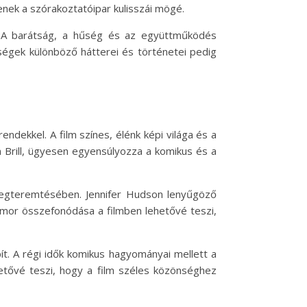
enek a szórakoztatóipar kulisszái mögé.
. A barátság, a hűség és az együttműködés
ségek különböző hátterei és történetei pedig
endekkel. A film színes, élénk képi világa és a
Brill, ügyesen egyensúlyozza a komikus és a
t megteremtésében. Jennifer Hudson lenyűgöző
umor összefonódása a filmben lehetővé teszi,
pít. A régi idők komikus hagyományai mellett a
etővé teszi, hogy a film széles közönséghez