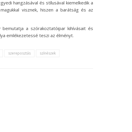
yedi hangzásával és stílusával kiemelkedik a
 magukkal visznek, hiszen a barátság és az
bemutatja a szórakoztatóipar kihívásait és
úlya emlékezetessé teszi az élményt.
szereposztás
színészek