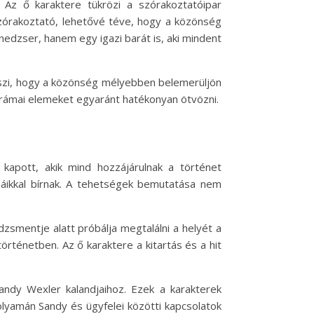
. Az ő karaktere tükrözi a szórakoztatóipar
szórakoztató, lehetővé téve, hogy a közönség
edzser, hanem egy igazi barát is, aki mindent
eszi, hogy a közönség mélyebben belemerüljön
 drámai elemeket egyaránt hatékonyan ötvözni.
apott, akik mind hozzájárulnak a történet
máikkal bírnak. A tehetségek bemutatása nem
zsmentje alatt próbálja megtalálni a helyét a
rténetben. Az ő karaktere a kitartás és a hit
andy Wexler kalandjaihoz. Ezek a karakterek
folyamán Sandy és ügyfelei közötti kapcsolatok