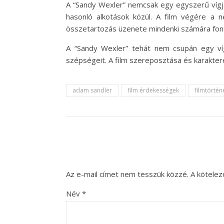
A “Sandy Wexler” nemcsak egy egyszerű vígjá
hasonló alkotások közül. A film végére a 
összetartozás üzenete mindenki számára fon
A “Sandy Wexler” tehát nem csupán egy víg
szépségeit. A film szereposztása és karakter
adam sandler
film érdekességek
filmtörtén
Az e-mail címet nem tesszük közzé.
A kötele
Név
*