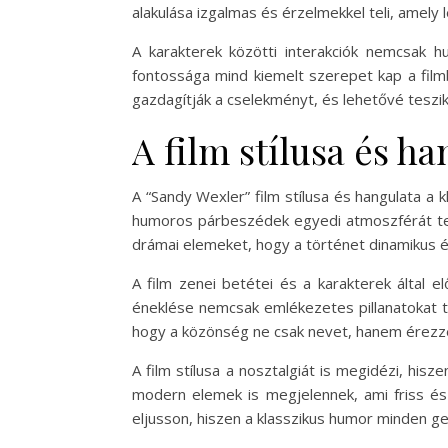
alakulása izgalmas és érzelmekkel teli, amel
A karakterek közötti interakciók nemcsak
fontossága mind kiemelt szerepet kap a film
gazdagítják a cselekményt, és lehetővé teszi
A film stílusa és h
A “Sandy Wexler” film stílusa és hangulata a k
humoros párbeszédek egyedi atmoszférát ter
drámai elemeket, hogy a történet dinamikus é
A film zenei betétei és a karakterek által 
éneklése nemcsak emlékezetes pillanatokat t
hogy a közönség ne csak nevet, hanem érezzen
A film stílusa a nosztalgiát is megidézi, his
modern elemek is megjelennek, ami friss és
eljusson, hiszen a klasszikus humor minden g