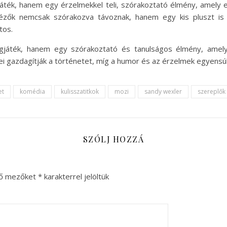
ték, hanem egy érzelmekkel teli, szórakoztató élmény, amely eg
nézők nemcsak szórakozva távoznak, hanem egy kis pluszt is
tos.
játék, hanem egy szórakoztató és tanulságos élmény, amely 
ei gazdagítják a történetet, míg a humor és az érzelmek egyens
et
komédia
kulisszatitkok
mozi
sandy wexler
szereplők
SZÓLJ HOZZÁ
ző mezőket
*
karakterrel jelöltük