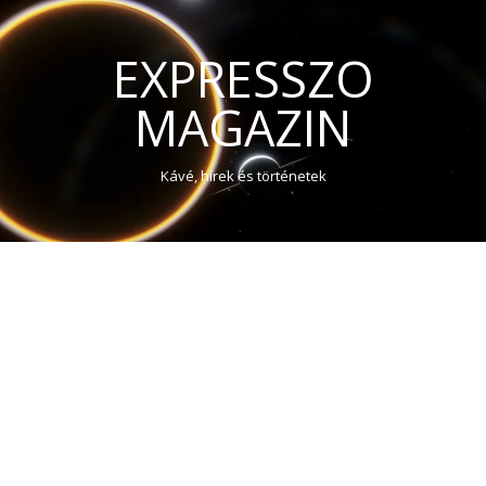
EXPRESSZO
MAGAZIN
Kávé, hírek és történetek