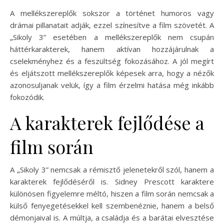
A mellékszereplők sokszor a történet humoros vagy
drámai pillanatait adják, ezzel színesítve a film szövetét. A
„Sikoly 3” esetében a mellékszereplők nem csupán
háttérkarakterek, hanem aktívan hozzájárulnak a
cselekményhez és a feszültség fokozásához. A jól megírt
és eljátszott mellékszereplők képesek arra, hogy a nézők
azonosuljanak velük, így a film érzelmi hatása még inkább
fokozódik.
A karakterek fejlődése a
film során
A „Sikoly 3” nemcsak a rémisztő jelenetekről szól, hanem a
karakterek fejlődéséről is. Sidney Prescott karaktere
különösen figyelemre méltó, hiszen a film során nemcsak a
külső fenyegetésekkel kell szembenéznie, hanem a belső
démonjaival is. A múltja, a családja és a barátai elvesztése