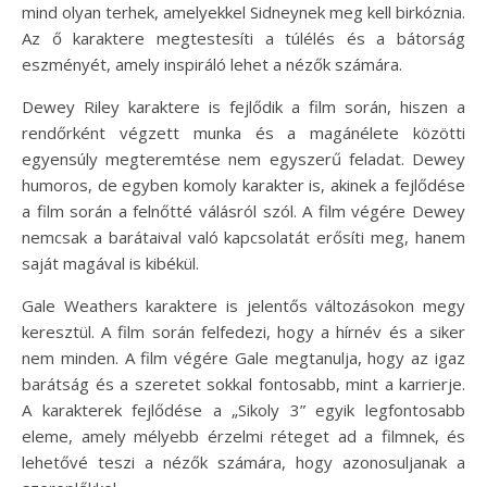
mind olyan terhek, amelyekkel Sidneynek meg kell birkóznia.
Az ő karaktere megtestesíti a túlélés és a bátorság
eszményét, amely inspiráló lehet a nézők számára.
Dewey Riley karaktere is fejlődik a film során, hiszen a
rendőrként végzett munka és a magánélete közötti
egyensúly megteremtése nem egyszerű feladat. Dewey
humoros, de egyben komoly karakter is, akinek a fejlődése
a film során a felnőtté válásról szól. A film végére Dewey
nemcsak a barátaival való kapcsolatát erősíti meg, hanem
saját magával is kibékül.
Gale Weathers karaktere is jelentős változásokon megy
keresztül. A film során felfedezi, hogy a hírnév és a siker
nem minden. A film végére Gale megtanulja, hogy az igaz
barátság és a szeretet sokkal fontosabb, mint a karrierje.
A karakterek fejlődése a „Sikoly 3” egyik legfontosabb
eleme, amely mélyebb érzelmi réteget ad a filmnek, és
lehetővé teszi a nézők számára, hogy azonosuljanak a