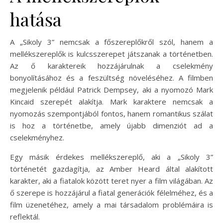
hatása
A „Sikoly 3” nemcsak a főszereplőkről szól, hanem a
mellékszereplők is kulcsszerepet játszanak a történetben.
Az ő karaktereik hozzájárulnak a cselekmény
bonyolításához és a feszültség növeléséhez. A filmben
megjelenik például Patrick Dempsey, aki a nyomozó Mark
Kincaid szerepét alakítja. Mark karaktere nemcsak a
nyomozás szempontjából fontos, hanem romantikus szálat
is hoz a történetbe, amely újabb dimenziót ad a
cselekményhez.
Egy másik érdekes mellékszereplő, aki a „Sikoly 3”
történetét gazdagítja, az Amber Heard által alakított
karakter, aki a fiatalok között teret nyer a film világában. Az
ő szerepe is hozzájárul a fiatal generációk félelméhez, és a
film üzenetéhez, amely a mai társadalom problémáira is
reflektál.