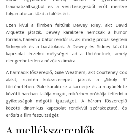
traumatizáltságból és a veszteségekből erőt merítve
folyamatosan küzd a túlélésért.
Ezen kívül a filmben feltűnik Dewey Riley, akit David
Arquette játszik. Dewey karaktere nemcsak a humor
forrása, hanem a bátor rendőr is, aki mindig próbál segíteni
Sidneynek és a barátoknak. A Dewey és Sidney közötti
kapcsolat érzelmi mélységet ad a történetnek, amely
elengedhetetlen a nézők számára.
A harmadik főszereplő, Gale Weathers, akit Courteney Cox
alakít, szintén kulcsszerepet játszik a „Sikoly 3”
történetében. Gale karaktere a karrierje és a magánélete
közötti harcban találja magát, miközben próbálja felfedni a
gyilkosságok mögötti igazságot. A három főszereplő
közötti dinamikus kapcsolat rendkívül szórakoztató, és
erősíti a film feszültségét.
A mellékszereplők