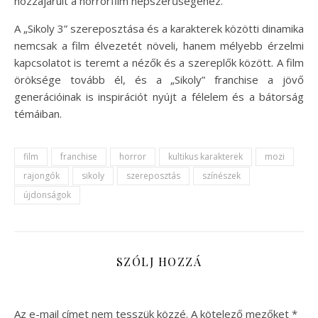
hozzájárult a horrorfilm népszerűségéhez.
A „Sikoly 3” szereposztása és a karakterek közötti dinamika
nemcsak a film élvezetét növeli, hanem mélyebb érzelmi
kapcsolatot is teremt a nézők és a szereplők között. A film
öröksége tovább él, és a „Sikoly” franchise a jövő
generációinak is inspirációt nyújt a félelem és a bátorság
témáiban.
film
franchise
horror
kultikus karakterek
mozi
rajongók
sikoly
szereposztás
színészek
újdonságok
SZÓLJ HOZZÁ
Az e-mail címet nem tesszük közzé.
A kötelező mezőket
*