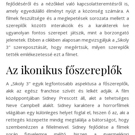
fejlődéséről és a nézőkkel való kapcsolatteremtésről is,
amely egyedülálló élményt nyújt a közönség számára. A
filmek feszültsége és a meglepetések sorozata mellett a
szereplők közötti interakciók és a karakterek íve
ugyanolyan fontos szerepet játszik, mint a borzongató
jelenetek. Ebben a cikkben alaposan megvizsgáljuk a „Sikoly
3” szereposztását, hogy megértsük, milyen szereplők
tették emlékezetessé ezt a filmet.
Az ikonikus főszereplők
A „Sikoly 3” egyik legfontosabb aspektusa a főszereplők,
akik az egész franchise szívét és lelkét adják. A film
középpontjában Sidney Prescott áll, akit a tehetséges
Neve Campbell alakít. Sidney karaktere a horrorfilmek
világában egy különleges helyet foglal el, hiszen ő az, aki a
rettegés közepette mindig megtalálja a bátorságot, hogy
szembenézzen a félelmeivel. Sidney fejlődése a filmek
során figyelemre méltó, hiszen a gyermekkori