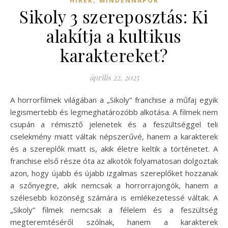
HÍREK
MINDENNAPOK
Sikoly 3 szereposztás: Ki
alakítja a kultikus
karaktereket?
április 22, 2025
A horrorfilmek világában a „Sikoly” franchise a műfaj egyik
legismertebb és legmeghatározóbb alkotása. A filmek nem
csupán a rémisztő jelenetek és a feszültséggel teli
cselekmény miatt váltak népszerűvé, hanem a karakterek
és a szereplők miatt is, akik életre keltik a történetet. A
franchise első része óta az alkotók folyamatosan dolgoztak
azon, hogy újabb és újabb izgalmas szereplőket hozzanak
a szőnyegre, akik nemcsak a horrorrajongók, hanem a
szélesebb közönség számára is emlékezetessé váltak. A
„Sikoly” filmek nemcsak a félelem és a feszültség
megteremtéséről szólnak, hanem a karakterek