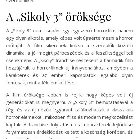
szereplőkkel.
A „Sikoly 3” öröksége
A „Sikoly 3” nem csupán egy egyszerű horrorfilm, hanem
egy olyan alkotás, amely képes volt újraértelmezni a horror
műfaját. A film sikerének kulcsa a szereplők közötti
dinamika, a jól megírt párbeszédek és a feszültséggel teli
cselekmény. A „Sikoly” franchise részeként a harmadik film
hozzájárult a horrorfilmek új irányvonalához, amelyben a
karakterek és az emberi kapcsolatok legalább olyan
fontosak, mint a félelem keltése.
A film öröksége abban is rejlik, hogy képes volt új
generációkat is megnyerni. A „Sikoly 3” bemutatásával a
régi és az új nézők egyaránt találkozhattak a klasszikus
horror elemekkel, miközben friss és modern megközelítést
kaptak. A franchise folytatása és a karakterek fejlődése
folyamatosan érdeklődést keltett a közönség körében, és