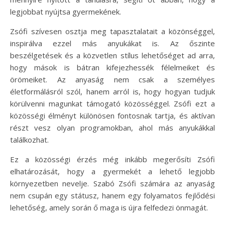
legjobbat nyújtsa gyermekének.
Zsófi szívesen osztja meg tapasztalatait a közönséggel,
inspirálva ezzel más anyukákat is. Az őszinte
beszélgetések és a közvetlen stílus lehetőséget ad arra,
hogy mások is bátran kifejezhessék félelmeiket és
örömeiket. Az anyaság nem csak a személyes
életformálásról szól, hanem arról is, hogy hogyan tudjuk
körülvenni magunkat támogató közösséggel. Zsófi ezt a
közösségi élményt különösen fontosnak tartja, és aktívan
részt vesz olyan programokban, ahol más anyukákkal
találkozhat.
Ez a közösségi érzés még inkább megerősíti Zsófi
elhatározását, hogy a gyermekét a lehető legjobb
környezetben nevelje. Szabó Zsófi számára az anyaság
nem csupán egy státusz, hanem egy folyamatos fejlődési
lehetőség, amely során ő maga is újra felfedezi önmagát.