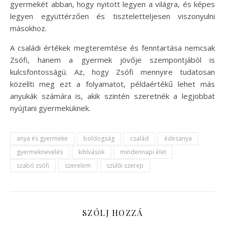
gyermekét abban, hogy nyitott legyen a világra, és képes
legyen együttérzően és tiszteletteljesen viszonyulni
másokhoz.
A családi értékek megteremtése és fenntartása nemcsak
Zsófi, hanem a gyermek jövője szempontjából is
kulcsfontosságú. Az, hogy Zsófi mennyire tudatosan
közelíti meg ezt a folyamatot, példaértékű lehet más
anyukák számára is, akik szintén szeretnék a legjobbat
nyújtani gyermeküknek.
anya és gyermeke
boldogság
család
édesanya
gyermeknevelés
kihívások
mindennapi élet
szabó zsófi
szerelem
szülői szerep
SZÓLJ HOZZÁ