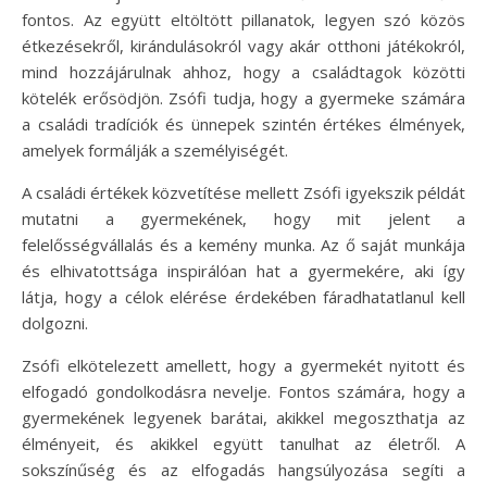
fontos. Az együtt eltöltött pillanatok, legyen szó közös
étkezésekről, kirándulásokról vagy akár otthoni játékokról,
mind hozzájárulnak ahhoz, hogy a családtagok közötti
kötelék erősödjön. Zsófi tudja, hogy a gyermeke számára
a családi tradíciók és ünnepek szintén értékes élmények,
amelyek formálják a személyiségét.
A családi értékek közvetítése mellett Zsófi igyekszik példát
mutatni a gyermekének, hogy mit jelent a
felelősségvállalás és a kemény munka. Az ő saját munkája
és elhivatottsága inspirálóan hat a gyermekére, aki így
látja, hogy a célok elérése érdekében fáradhatatlanul kell
dolgozni.
Zsófi elkötelezett amellett, hogy a gyermekét nyitott és
elfogadó gondolkodásra nevelje. Fontos számára, hogy a
gyermekének legyenek barátai, akikkel megoszthatja az
élményeit, és akikkel együtt tanulhat az életről. A
sokszínűség és az elfogadás hangsúlyozása segíti a