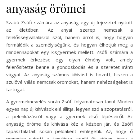
anyaság örömei
Szabó Zsófi számára az anyaság egy új fejezetet nyitott
az életében. Az anyai szerep nemcsak a
felelősségvállalásról szól, hanem arról is, hogy hogyan
formálódik a személyiségünk, és hogyan élhetjük meg a
mindennapokat egy kisgyermek mellett. Zsófi számára a
gyermek érkezése egy olyan élmény volt, amely
felerősítette benne a gondoskodás és a szeretet iránti
vágyat. Az anyaság számos kihívást is hozott, hiszen a
szülővé válás nemcsak örömöket, hanem nehézségeket is
tartogat.
A gyermeknevelés során Zsófi folyamatosan tanul. Minden
egyes nap új kihívások elé állítja, legyen szó a szoptatásról,
a pelenkázásról vagy a gyermek első lépéseiről. Az
anyaság öröme és kihívása kéz a kézben jár, és Zsófi
tapasztalatait sokan példaként emlegetik. Az, hogy ő
mennyire nyitott a tanulásra, segíti őt abban, hogy a