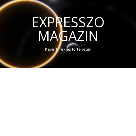
EXPRESSZO
MAGAZIN
Kávé, hírek és történetek