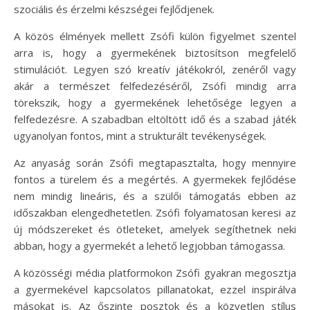
szociális és érzelmi készségei fejlődjenek.
A közös élmények mellett Zsófi külön figyelmet szentel
arra is, hogy a gyermekének biztosítson megfelelő
stimulációt. Legyen szó kreatív játékokról, zenéről vagy
akár a természet felfedezéséről, Zsófi mindig arra
törekszik, hogy a gyermekének lehetősége legyen a
felfedezésre. A szabadban eltöltött idő és a szabad játék
ugyanolyan fontos, mint a strukturált tevékenységek.
Az anyaság során Zsófi megtapasztalta, hogy mennyire
fontos a türelem és a megértés. A gyermekek fejlődése
nem mindig lineáris, és a szülői támogatás ebben az
időszakban elengedhetetlen. Zsófi folyamatosan keresi az
új módszereket és ötleteket, amelyek segíthetnek neki
abban, hogy a gyermekét a lehető legjobban támogassa.
A közösségi média platformokon Zsófi gyakran megosztja
a gyermekével kapcsolatos pillanatokat, ezzel inspirálva
másokat is. Az őszinte posztok és a közvetlen stílus