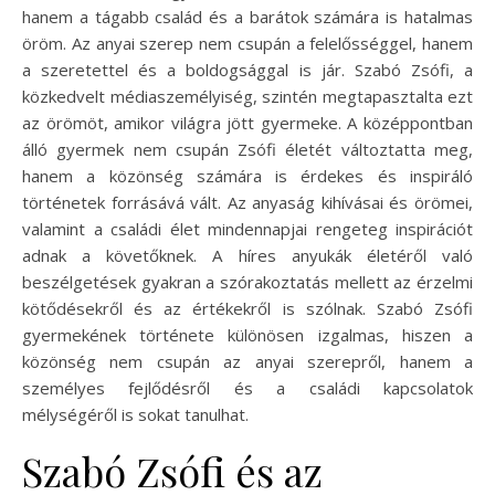
hanem a tágabb család és a barátok számára is hatalmas
öröm. Az anyai szerep nem csupán a felelősséggel, hanem
a szeretettel és a boldogsággal is jár. Szabó Zsófi, a
közkedvelt médiaszemélyiség, szintén megtapasztalta ezt
az örömöt, amikor világra jött gyermeke. A középpontban
álló gyermek nem csupán Zsófi életét változtatta meg,
hanem a közönség számára is érdekes és inspiráló
történetek forrásává vált. Az anyaság kihívásai és örömei,
valamint a családi élet mindennapjai rengeteg inspirációt
adnak a követőknek. A híres anyukák életéről való
beszélgetések gyakran a szórakoztatás mellett az érzelmi
kötődésekről és az értékekről is szólnak. Szabó Zsófi
gyermekének története különösen izgalmas, hiszen a
közönség nem csupán az anyai szerepről, hanem a
személyes fejlődésről és a családi kapcsolatok
mélységéről is sokat tanulhat.
Szabó Zsófi és az