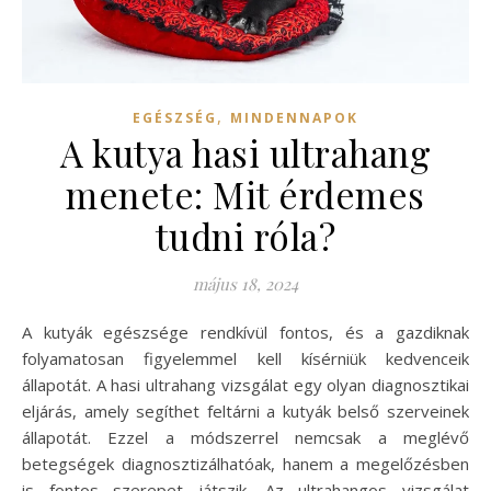
,
EGÉSZSÉG
MINDENNAPOK
A kutya hasi ultrahang
menete: Mit érdemes
tudni róla?
május 18, 2024
A kutyák egészsége rendkívül fontos, és a gazdiknak
folyamatosan figyelemmel kell kísérniük kedvenceik
állapotát. A hasi ultrahang vizsgálat egy olyan diagnosztikai
eljárás, amely segíthet feltárni a kutyák belső szerveinek
állapotát. Ezzel a módszerrel nemcsak a meglévő
betegségek diagnosztizálhatóak, hanem a megelőzésben
is fontos szerepet játszik. Az ultrahangos vizsgálat