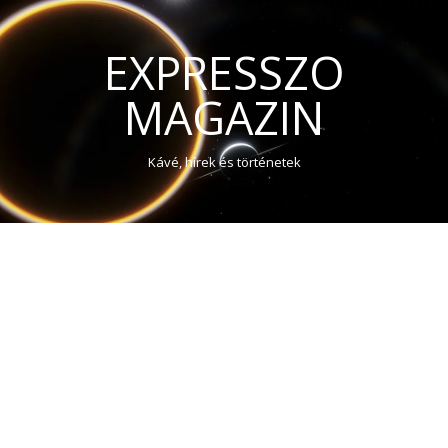
EXPRESSZO
MAGAZIN
Kávé, hírek és történetek