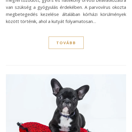
megfertőződött, gyors és hatékony orvosi beavatkozásra
van szükség a gyógyulás érdekében. A parvovírus okozta
megbetegedés kezelése általában kórházi körülmények
között történik, ahol a kutyát folyamatosan…
TOVÁBB