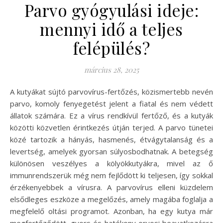
Parvo gyógyulási ideje:
mennyi idő a teljes
felépülés?
március 28, 2025
A kutyákat sújtó parvovírus-fertőzés, közismertebb nevén
parvo, komoly fenyegetést jelent a fiatal és nem védett
állatok számára. Ez a vírus rendkívül fertőző, és a kutyák
közötti közvetlen érintkezés útján terjed. A parvo tünetei
közé tartozik a hányás, hasmenés, étvágytalanság és a
levertség, amelyek gyorsan súlyosbodhatnak. A betegség
különösen veszélyes a kölyökkutyákra, mivel az ő
immunrendszerük még nem fejlődött ki teljesen, így sokkal
érzékenyebbek a vírusra. A parvovírus elleni küzdelem
elsődleges eszköze a megelőzés, amely magába foglalja a
megfelelő oltási programot. Azonban, ha egy kutya már