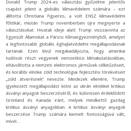
Donald Trump 2024-es választási győzelme jelentős
csapást jelent a globális klímavédelem számára – ezt
állította Christiana Figueres, a volt ENSZ klímavédelmi
főtitkár, miután Trump novemberben újra megnyerte a
választásokat. Hivatali ideje alatt Trump visszavonta az
Egyesült Államokat a Párizsi Klímaegyezményből, amelyet
a legfontosabb globális éghajlatvédelmi megállapodásnak
tartanak. Ezen kívül megakadályozta, hogy amerikai
tudósok részt vegyenek nemzetközi klímakutatásokban,
eltávolította a nemzeti elektromos járművek célkitűzéseit,
és korábbi elnöke zöld technológiai fejlesztési törekvéseit
„zöld átverésnek” nevezte. Mindezek ellenére, Trump
igyekezett megállapodást kötni az ukrán elnökkel kritikus
ásványi anyagok beszerzéséről, és különösen érdeklődött
Grönland és Kanada iránt, melyek mindkettő gazdag
kritikus ásványi anyagokban. A kritikus ásványi anyagok
beszerzése Trump számára kiemelt fontosságúvá vált,
mivel…