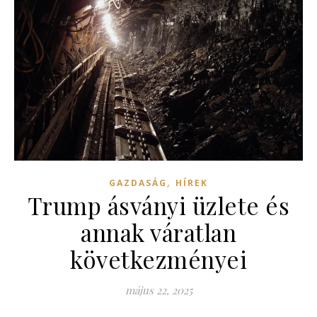
,
GAZDASÁG
HÍREK
Trump ásványi üzlete és
annak váratlan
következményei
május 22, 2025