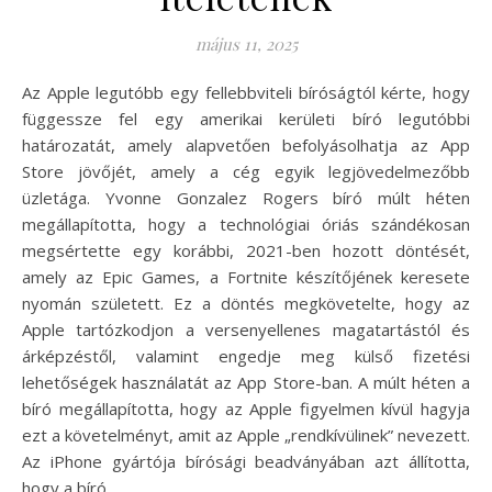
május 11, 2025
Az Apple legutóbb egy fellebbviteli bíróságtól kérte, hogy
függessze fel egy amerikai kerületi bíró legutóbbi
határozatát, amely alapvetően befolyásolhatja az App
Store jövőjét, amely a cég egyik legjövedelmezőbb
üzletága. Yvonne Gonzalez Rogers bíró múlt héten
megállapította, hogy a technológiai óriás szándékosan
megsértette egy korábbi, 2021-ben hozott döntését,
amely az Epic Games, a Fortnite készítőjének keresete
nyomán született. Ez a döntés megkövetelte, hogy az
Apple tartózkodjon a versenyellenes magatartástól és
árképzéstől, valamint engedje meg külső fizetési
lehetőségek használatát az App Store-ban. A múlt héten a
bíró megállapította, hogy az Apple figyelmen kívül hagyja
ezt a követelményt, amit az Apple „rendkívülinek” nevezett.
Az iPhone gyártója bírósági beadványában azt állította,
hogy a bíró…