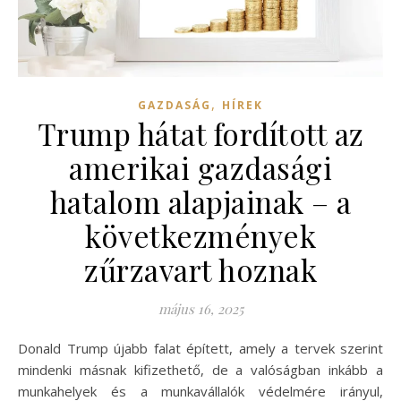
,
GAZDASÁG
HÍREK
Trump hátat fordított az
amerikai gazdasági
hatalom alapjainak – a
következmények
zűrzavart hoznak
május 16, 2025
Donald Trump újabb falat épített, amely a tervek szerint
mindenki másnak kifizethető, de a valóságban inkább a
munkahelyek és a munkavállalók védelmére irányul,