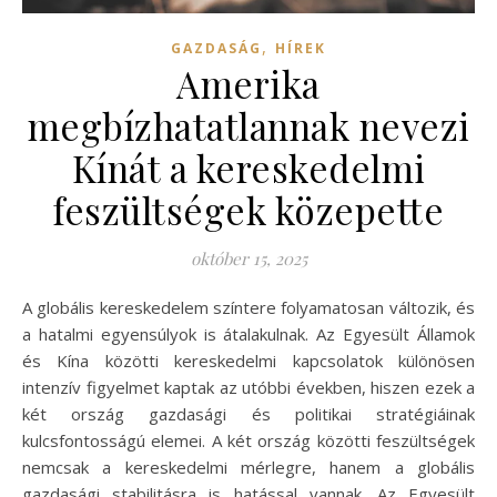
,
GAZDASÁG
HÍREK
Amerika
megbízhatatlannak nevezi
Kínát a kereskedelmi
feszültségek közepette
október 15, 2025
A globális kereskedelem színtere folyamatosan változik, és
a hatalmi egyensúlyok is átalakulnak. Az Egyesült Államok
és Kína közötti kereskedelmi kapcsolatok különösen
intenzív figyelmet kaptak az utóbbi években, hiszen ezek a
két ország gazdasági és politikai stratégiáinak
kulcsfontosságú elemei. A két ország közötti feszültségek
nemcsak a kereskedelmi mérlegre, hanem a globális
gazdasági stabilitásra is hatással vannak. Az Egyesült