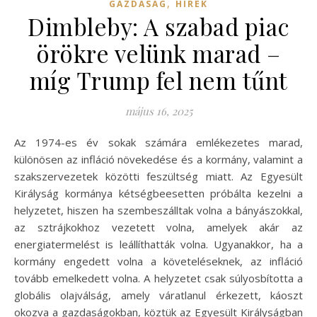
,
GAZDASÁG
HÍREK
Dimbleby: A szabad piac
örökre velünk marad –
míg Trump fel nem tűnt
május 16, 2025
Az 1974-es év sokak számára emlékezetes marad,
különösen az infláció növekedése és a kormány, valamint a
szakszervezetek közötti feszültség miatt. Az Egyesült
Királyság kormánya kétségbeesetten próbálta kezelni a
helyzetet, hiszen ha szembeszálltak volna a bányászokkal,
az sztrájkokhoz vezetett volna, amelyek akár az
energiatermelést is leállíthatták volna. Ugyanakkor, ha a
kormány engedett volna a követeléseknek, az infláció
tovább emelkedett volna. A helyzetet csak súlyosbította a
globális olajválság, amely váratlanul érkezett, káoszt
okozva a gazdaságokban, köztük az Egyesült Királyságban