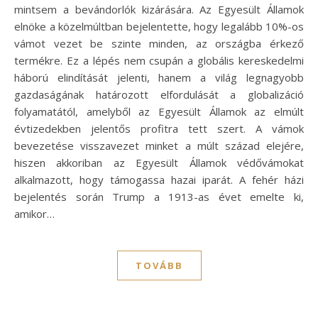
mintsem a bevándorlók kizárására. Az Egyesült Államok
elnöke a közelmúltban bejelentette, hogy legalább 10%-os
vámot vezet be szinte minden, az országba érkező
termékre. Ez a lépés nem csupán a globális kereskedelmi
háború elindítását jelenti, hanem a világ legnagyobb
gazdaságának határozott elfordulását a globalizáció
folyamatától, amelyből az Egyesült Államok az elmúlt
évtizedekben jelentős profitra tett szert. A vámok
bevezetése visszavezet minket a múlt század elejére,
hiszen akkoriban az Egyesült Államok védővámokat
alkalmazott, hogy támogassa hazai iparát. A fehér házi
bejelentés során Trump a 1913-as évet emelte ki,
amikor…
TOVÁBB