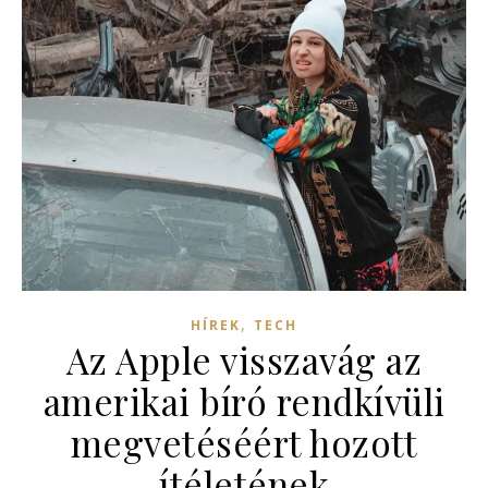
,
HÍREK
TECH
Az Apple visszavág az
amerikai bíró rendkívüli
megvetéséért hozott
ítéletének