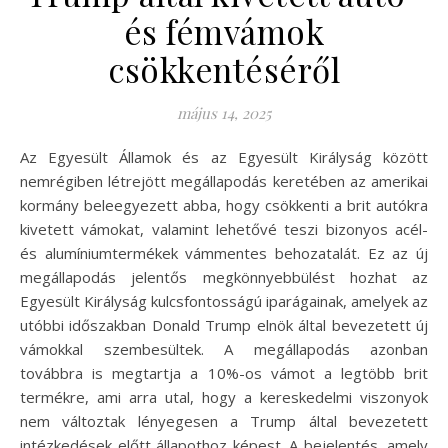
és fémvámok
csökkentéséről
május 14, 2025
Az Egyesült Államok és az Egyesült Királyság között
nemrégiben létrejött megállapodás keretében az amerikai
kormány beleegyezett abba, hogy csökkenti a brit autókra
kivetett vámokat, valamint lehetővé teszi bizonyos acél-
és alumíniumtermékek vámmentes behozatalát. Ez az új
megállapodás jelentős megkönnyebbülést hozhat az
Egyesült Királyság kulcsfontosságú iparágainak, amelyek az
utóbbi időszakban Donald Trump elnök által bevezetett új
vámokkal szembesültek. A megállapodás azonban
továbbra is megtartja a 10%-os vámot a legtöbb brit
termékre, ami arra utal, hogy a kereskedelmi viszonyok
nem változtak lényegesen a Trump által bevezetett
intézkedések előtt állapothoz képest. A bejelentés, amely