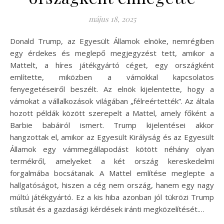
május 18, 2025
Donald Trump, az Egyesült Államok elnöke, nemrégiben
egy érdekes és meglepő megjegyzést tett, amikor a
Mattelt, a híres játékgyártó céget, egy országként
említette, miközben a vámokkal kapcsolatos
fenyegetéseiről beszélt. Az elnök kijelentette, hogy a
vámokat a vállalkozások világában „félreértették”. Az általa
hozott példák között szerepelt a Mattel, amely főként a
Barbie babáiról ismert. Trump kijelentései akkor
hangzottak el, amikor az Egyesült Királyság és az Egyesült
Államok egy vámmegállapodást kötött néhány olyan
termékről, amelyeket a két ország kereskedelmi
forgalmába bocsátanak. A Mattel említése meglepte a
hallgatóságot, hiszen a cég nem ország, hanem egy nagy
múltú játékgyártó. Ez a kis hiba azonban jól tükrözi Trump
stílusát és a gazdasági kérdések iránti megközelítését.…