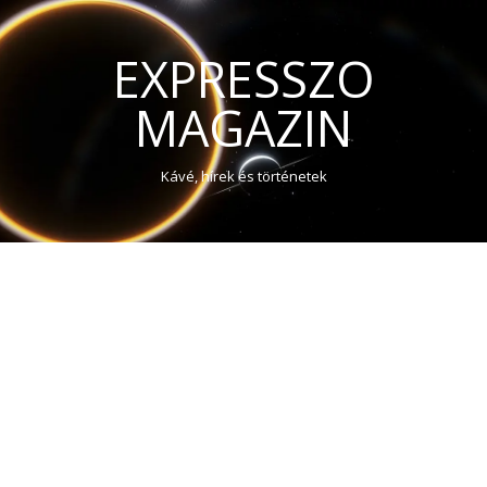
EXPRESSZO
MAGAZIN
Kávé, hírek és történetek