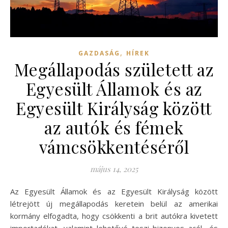
,
GAZDASÁG
HÍREK
Megállapodás született az
Egyesült Államok és az
Egyesült Királyság között
az autók és fémek
vámcsökkentéséről
május 14, 2025
Az Egyesült Államok és az Egyesült Királyság között
létrejött új megállapodás keretein belül az amerikai
kormány elfogadta, hogy csökkenti a brit autókra kivetett
importadókat, valamint lehetővé teszi bizonyos acél- és