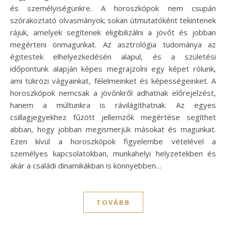
és személyiségünkre. A horoszkópok nem csupán
szórakoztató olvasmányok; sokan útmutatóként tekintenek
rájuk, amelyek segítenek eligibilizálni a jövőt és jobban
megérteni önmagunkat. Az asztrológia tudománya az
égitestek elhelyezkedésén alapul, és a születési
időpontunk alapján képes megrajzolni egy képet rólunk,
ami tükrözi vágyainkat, félelmeinket és képességeinket. A
horoszkópok nemcsak a jövőnkről adhatnak előrejelzést,
hanem a múltunkra is rávilágíthatnak. Az egyes
csillagjegyekhez fűzött jellemzők megértése segíthet
abban, hogy jobban megismerjük másokat és magunkat.
Ezen kívül a horoszkópok figyelembe vételével a
személyes kapcsolatokban, munkahelyi helyzetekben és
akár a családi dinamikákban is könnyebben…
TOVÁBB