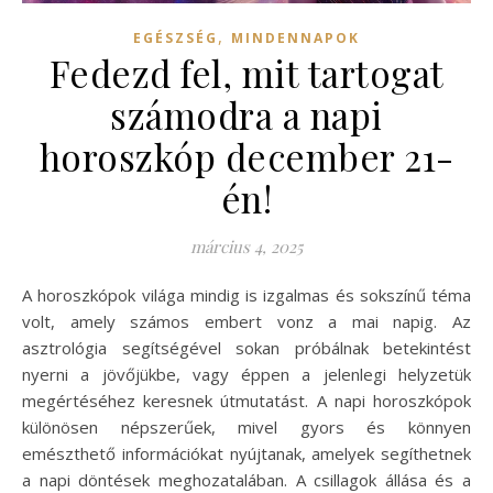
,
EGÉSZSÉG
MINDENNAPOK
Fedezd fel, mit tartogat
számodra a napi
horoszkóp december 21-
én!
március 4, 2025
A horoszkópok világa mindig is izgalmas és sokszínű téma
volt, amely számos embert vonz a mai napig. Az
asztrológia segítségével sokan próbálnak betekintést
nyerni a jövőjükbe, vagy éppen a jelenlegi helyzetük
megértéséhez keresnek útmutatást. A napi horoszkópok
különösen népszerűek, mivel gyors és könnyen
emészthető információkat nyújtanak, amelyek segíthetnek
a napi döntések meghozatalában. A csillagok állása és a