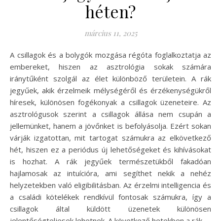
héten?
március 11, 2025
A csillagok és a bolygók mozgása régóta foglalkoztatja az
embereket, hiszen az asztrológia sokak számára
iránytűként szolgál az élet különböző területein. A rák
jegyűek, akik érzelmeik mélységéről és érzékenységükről
híresek, különösen fogékonyak a csillagok üzeneteire. Az
asztrológusok szerint a csillagok állása nem csupán a
jellemünket, hanem a jövőnket is befolyásolja. Ezért sokan
várják izgatottan, mit tartogat számukra az elkövetkező
hét, hiszen ez a periódus új lehetőségeket és kihívásokat
is hozhat. A rák jegyűek természetükből fakadóan
hajlamosak az intuícióra, ami segíthet nekik a nehéz
helyzetekben való eligibilitásban. Az érzelmi intelligencia és
a családi kötelékek rendkívül fontosak számukra, így a
csillagok által küldött üzenetek különösen
jelentőségteljesek lehetnek. A következő hetekben a rák…