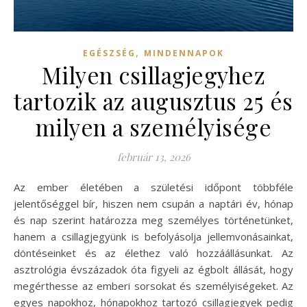
,
EGÉSZSÉG
MINDENNAPOK
Milyen csillagjegyhez
tartozik az augusztus 25 és
milyen a személyisége
február 13, 2026
Az ember életében a születési időpont többféle
jelentőséggel bír, hiszen nem csupán a naptári év, hónap
és nap szerint határozza meg személyes történetünket,
hanem a csillagjegyünk is befolyásolja jellemvonásainkat,
döntéseinket és az élethez való hozzáállásunkat. Az
asztrológia évszázadok óta figyeli az égbolt állását, hogy
megérthesse az emberi sorsokat és személyiségeket. Az
egyes napokhoz, hónapokhoz tartozó csillagjegyek pedig