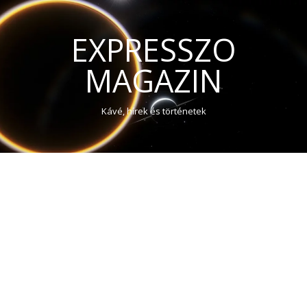
EXPRESSZO
MAGAZIN
Kávé, hírek és történetek