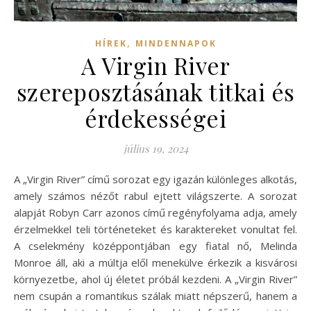
,
HÍREK
MINDENNAPOK
A Virgin River
szereposztásának titkai és
érdekességei
július 19, 2024
A „Virgin River” című sorozat egy igazán különleges alkotás,
amely számos nézőt rabul ejtett világszerte. A sorozat
alapját Robyn Carr azonos című regényfolyama adja, amely
érzelmekkel teli történeteket és karaktereket vonultat fel.
A cselekmény középpontjában egy fiatal nő, Melinda
Monroe áll, aki a múltja elől menekülve érkezik a kisvárosi
környezetbe, ahol új életet próbál kezdeni. A „Virgin River”
nem csupán a romantikus szálak miatt népszerű, hanem a