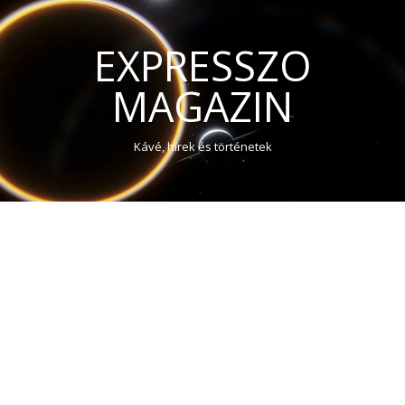
EXPRESSZO
MAGAZIN
Kávé, hírek és történetek