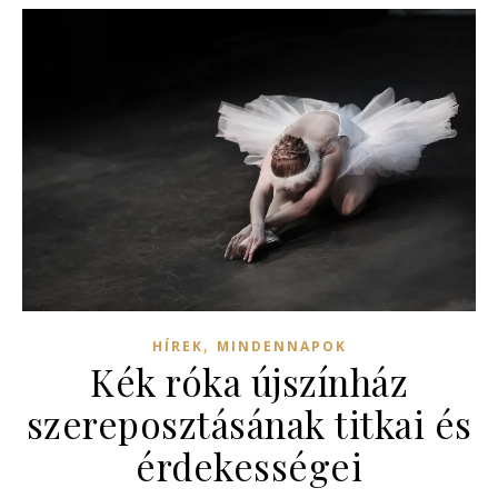
,
HÍREK
MINDENNAPOK
Kék róka újszínház
szereposztásának titkai és
érdekességei