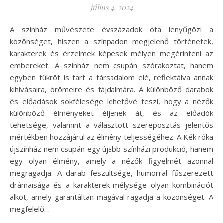
július 4, 2024
A színház művészete évszázadok óta lenyűgözi a
közönséget, hiszen a színpadon megjelenő történetek,
karakterek és érzelmek képesek mélyen megérinteni az
embereket. A színház nem csupán szórakoztat, hanem
egyben tükröt is tart a társadalom elé, reflektálva annak
kihívásaira, örömeire és fájdalmára. A különböző darabok
és előadások sokfélesége lehetővé teszi, hogy a nézők
különböző élményeket éljenek át, és az előadók
tehetsége, valamint a választott szereposztás jelentős
mértékben hozzájárul az élmény teljességéhez. A Kék róka
újszínház nem csupán egy újabb színházi produkció, hanem
egy olyan élmény, amely a nézők figyelmét azonnal
megragadja. A darab feszültsége, humorral fűszerezett
drámaisága és a karakterek mélysége olyan kombinációt
alkot, amely garantáltan magával ragadja a közönséget. A
megfelelő…