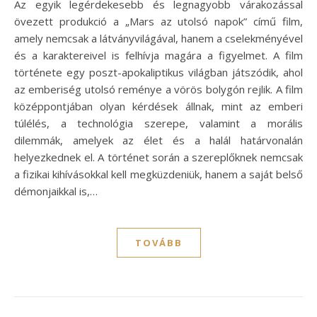
Az egyik legérdekesebb és legnagyobb várakozással
övezett produkció a „Mars az utolsó napok” című film,
amely nemcsak a látványvilágával, hanem a cselekményével
és a karaktereivel is felhívja magára a figyelmet. A film
története egy poszt-apokaliptikus világban játszódik, ahol
az emberiség utolsó reménye a vörös bolygón rejlik. A film
középpontjában olyan kérdések állnak, mint az emberi
túlélés, a technológia szerepe, valamint a morális
dilemmák, amelyek az élet és a halál határvonalán
helyezkednek el. A történet során a szereplőknek nemcsak
a fizikai kihívásokkal kell megküzdeniük, hanem a saját belső
démonjaikkal is,…
TOVÁBB