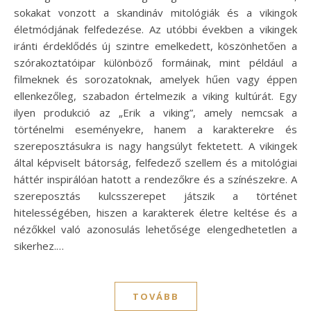
sokakat vonzott a skandináv mitológiák és a vikingok
életmódjának felfedezése. Az utóbbi években a vikingek
iránti érdeklődés új szintre emelkedett, köszönhetően a
szórakoztatóipar különböző formáinak, mint például a
filmeknek és sorozatoknak, amelyek hűen vagy éppen
ellenkezőleg, szabadon értelmezik a viking kultúrát. Egy
ilyen produkció az „Erik a viking”, amely nemcsak a
történelmi eseményekre, hanem a karakterekre és
szereposztásukra is nagy hangsúlyt fektetett. A vikingek
által képviselt bátorság, felfedező szellem és a mitológiai
háttér inspirálóan hatott a rendezőkre és a színészekre. A
szereposztás kulcsszerepet játszik a történet
hitelességében, hiszen a karakterek életre keltése és a
nézőkkel való azonosulás lehetősége elengedhetetlen a
sikerhez.…
TOVÁBB