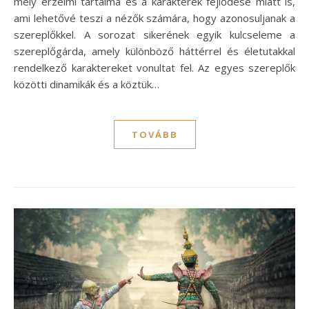
mély érzelmi tartalma és a karakterek fejlődése miatt is,
ami lehetővé teszi a nézők számára, hogy azonosuljanak a
szereplőkkel. A sorozat sikerének egyik kulcseleme a
szereplőgárda, amely különböző háttérrel és életutakkal
rendelkező karaktereket vonultat fel. Az egyes szereplők
közötti dinamikák és a köztük…
TOVÁBB