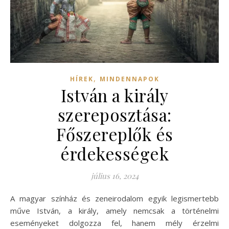
,
HÍREK
MINDENNAPOK
István a király
szereposztása:
Főszereplők és
érdekességek
július 16, 2024
A magyar színház és zeneirodalom egyik legismertebb
műve István, a király, amely nemcsak a történelmi
eseményeket dolgozza fel, hanem mély érzelmi