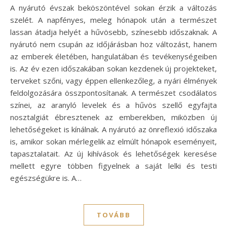
A nyárutó évszak beköszöntével sokan érzik a változás
szelét. A napfényes, meleg hónapok után a természet
lassan átadja helyét a hűvösebb, színesebb időszaknak. A
nyárutó nem csupán az időjárásban hoz változást, hanem
az emberek életében, hangulatában és tevékenységeiben
is. Az év ezen időszakában sokan kezdenek új projekteket,
terveket szőni, vagy éppen ellenkezőleg, a nyári élmények
feldolgozására összpontosítanak. A természet csodálatos
színei, az aranyló levelek és a hűvös szellő egyfajta
nosztalgiát ébresztenek az emberekben, miközben új
lehetőségeket is kínálnak. A nyárutó az önreflexió időszaka
is, amikor sokan mérlegelik az elmúlt hónapok eseményeit,
tapasztalatait. Az új kihívások és lehetőségek keresése
mellett egyre többen figyelnek a saját lelki és testi
egészségükre is. A…
TOVÁBB