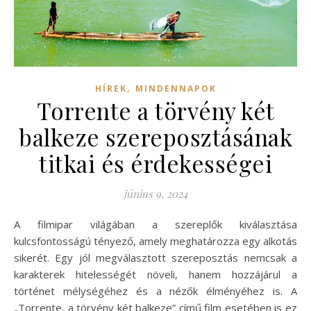
,
HÍREK
MINDENNAPOK
Torrente a törvény két
balkeze szereposztásának
titkai és érdekességei
június 9, 2024
A filmipar világában a szereplők kiválasztása
kulcsfontosságú tényező, amely meghatározza egy alkotás
sikerét. Egy jól megválasztott szereposztás nemcsak a
karakterek hitelességét növeli, hanem hozzájárul a
történet mélységéhez és a nézők élményéhez is. A
„Torrente, a törvény két balkeze” című film esetében is ez