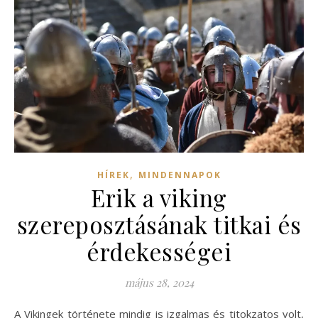
,
HÍREK
MINDENNAPOK
Erik a viking
szereposztásának titkai és
érdekességei
május 28, 2024
A Vikingek története mindig is izgalmas és titokzatos volt,