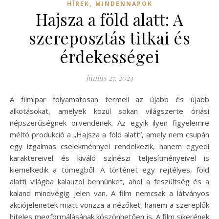
,
HÍREK
MINDENNAPOK
Hajsza a föld alatt: A
szereposztás titkai és
érdekességei
június 27, 2024
A filmipar folyamatosan termeli az újabb és újabb
alkotásokat, amelyek közül sokan világszerte óriási
népszerűségnek örvendenek. Az egyik ilyen figyelemre
méltó produkció a „Hajsza a föld alatt”, amely nem csupán
egy izgalmas cselekménnyel rendelkezik, hanem egyedi
karaktereivel és kiváló színészi teljesítményeivel is
kiemelkedik a tömegből. A történet egy rejtélyes, föld
alatti világba kalauzol bennünket, ahol a feszültség és a
kaland mindvégig jelen van. A film nemcsak a látványos
akciójelenetek miatt vonzza a nézőket, hanem a szereplők
hiteles megformálásának köszönhetően is. A film sikerének