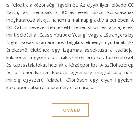
is felkeltik a közönség figyelmét. Az egyik ilyen előadó CC
Catch, aki nemcsak a 80-as évek disco korszakának
meghatározó alakja, hanem a mai napig aktív a zenében. A
CC Catch nevével fémjelzett zenei stílus és a slágerek,
mint például a „Cause You Are Young” vagy a „Strangers by
Night” sokak számára nosztalgikus élményt nyújtanak. Az
énekesnő életének egy izgalmas aspektusa a családja,
különösen a gyermekei, akik szintén érdekes történeteket
és tapasztalatokat hoznak a középpontba. A szülői szerep
és a zenei karrier közötti egyensúly megtalálása nem
mindig egyszerű feladat, különösen egy olyan figyelem
középpontjában álló személy számára,…
TOVÁBB