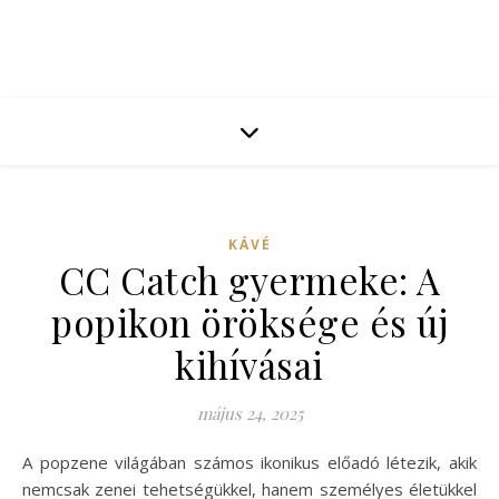
KÁVÉ
CC Catch gyermeke: A
popikon öröksége és új
kihívásai
május 24, 2025
A popzene világában számos ikonikus előadó létezik, akik
nemcsak zenei tehetségükkel, hanem személyes életükkel