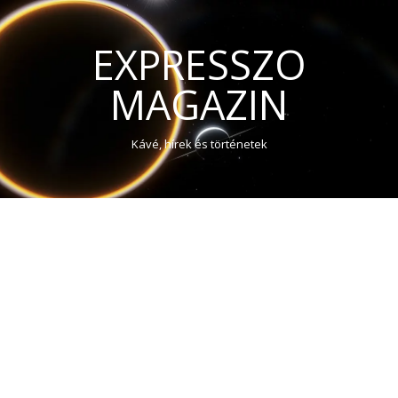
EXPRESSZO
MAGAZIN
Kávé, hírek és történetek