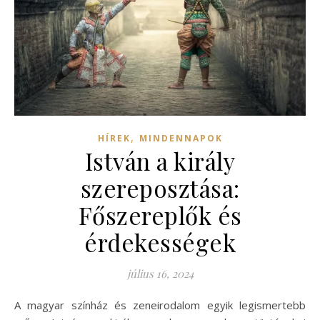
,
HÍREK
MINDENNAPOK
István a király
szereposztása:
Főszereplők és
érdekességek
július 16, 2024
A magyar színház és zeneirodalom egyik legismertebb