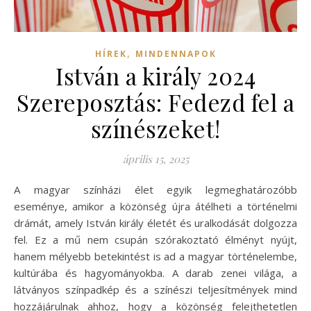
,
HÍREK
MINDENNAPOK
István a király 2024
Szereposztás: Fedezd fel a
színészeket!
április 15, 2025
A magyar színházi élet egyik legmeghatározóbb
eseménye, amikor a közönség újra átélheti a történelmi
drámát, amely István király életét és uralkodását dolgozza
fel. Ez a mű nem csupán szórakoztató élményt nyújt,
hanem mélyebb betekintést is ad a magyar történelembe,
kultúrába és hagyományokba. A darab zenei világa, a
látványos színpadkép és a színészi teljesítmények mind
hozzájárulnak ahhoz, hogy a közönség felejthetetlen