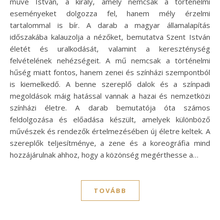
műve István, a király, amely nemcsak a történelmi
eseményeket dolgozza fel, hanem mély érzelmi
tartalommal is bír. A darab a magyar államalapítás
időszakába kalauzolja a nézőket, bemutatva Szent István
életét és uralkodását, valamint a kereszténység
felvételének nehézségeit. A mű nemcsak a történelmi
hűség miatt fontos, hanem zenei és színházi szempontból
is kiemelkedő. A benne szereplő dalok és a színpadi
megoldások máig hatással vannak a hazai és nemzetközi
színházi életre. A darab bemutatója óta számos
feldolgozása és előadása készült, amelyek különböző
művészek és rendezők értelmezésében új életre keltek. A
szereplők teljesítménye, a zene és a koreográfia mind
hozzájárulnak ahhoz, hogy a közönség megérthesse a…
TOVÁBB