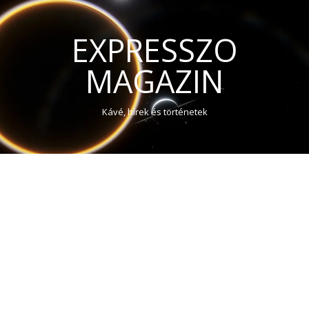
EXPRESSZO
MAGAZIN
Kávé, hírek és történetek