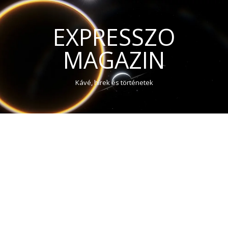
EXPRESSZO
MAGAZIN
Kávé, hírek és történetek