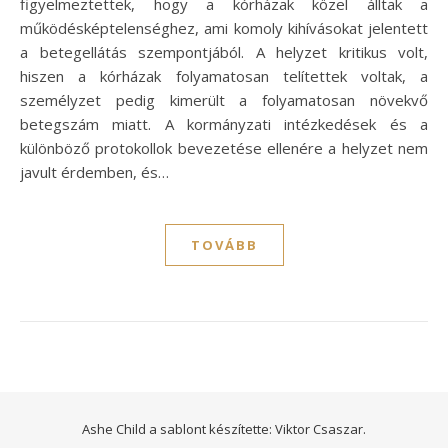
figyelmeztettek, hogy a kórházak közel álltak a
működésképtelenséghez, ami komoly kihívásokat jelentett
a betegellátás szempontjából. A helyzet kritikus volt,
hiszen a kórházak folyamatosan telítettek voltak, a
személyzet pedig kimerült a folyamatosan növekvő
betegszám miatt. A kormányzati intézkedések és a
különböző protokollok bevezetése ellenére a helyzet nem
javult érdemben, és…
TOVÁBB
Ashe Child a sablont készítette:
Viktor Csaszar.