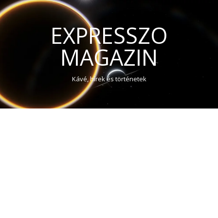
EXPRESSZO
MAGAZIN
Kávé, hírek és történetek