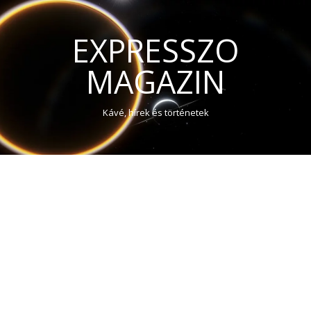
EXPRESSZO
MAGAZIN
Kávé, hírek és történetek