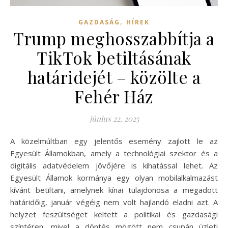
,
GAZDASÁG
HÍREK
Trump meghosszabbítja a
TikTok betiltásának
határidejét – közölte a
Fehér Ház
június 22, 2025
A közelmúltban egy jelentős esemény zajlott le az
Egyesült Államokban, amely a technológiai szektor és a
digitális adatvédelem jövőjére is kihatással lehet. Az
Egyesült Államok kormánya egy olyan mobilalkalmazást
kívánt betiltani, amelynek kínai tulajdonosa a megadott
határidőig, január végéig nem volt hajlandó eladni azt. A
helyzet feszültséget keltett a politikai és gazdasági
színtéren, mivel a döntés mögött nem csupán üzleti