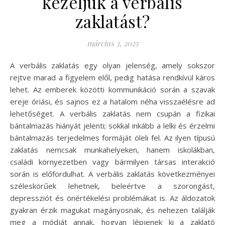
kezeljük a verbális
zaklatást?
március 3, 2025
A verbális zaklatás egy olyan jelenség, amely sokszor
rejtve marad a figyelem elől, pedig hatása rendkívül káros
lehet. Az emberek közötti kommunikáció során a szavak
ereje óriási, és sajnos ez a hatalom néha visszaélésre ad
lehetőséget. A verbális zaklatás nem csupán a fizikai
bántalmazás hiányát jelenti; sokkal inkább a lelki és érzelmi
bántalmazás terjedelmes formáját öleli fel. Az ilyen típusú
zaklatás nemcsak munkahelyeken, hanem iskolákban,
családi környezetben vagy bármilyen társas interakció
során is előfordulhat. A verbális zaklatás következményei
széleskörűek lehetnek, beleértve a szorongást,
depressziót és önértékelési problémákat is. Az áldozatok
gyakran érzik magukat magányosnak, és nehezen találják
meg a módját annak, hogyan lépjenek ki a zaklató