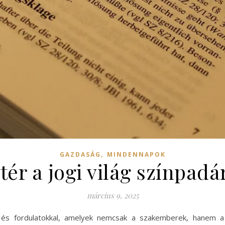
,
GAZDASÁG
MINDENNAPOK
atér a jogi világ színpadá
március 9, 2025
al és fordulatokkal, amelyek nemcsak a szakemberek, hanem a