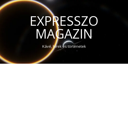
EXPRESSZO
MAGAZIN
Kávé, hírek és történetek