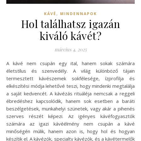
,
KÁVÉ
MINDENNAPOK
Hol találhatsz igazán
kiváló kávét?
március 4, 2025
A kávé nem csupán egy ital, hanem sokak számára
életstílus és szenvedély. A világ különböző tájain
termesztett kávészemek sokfélesége, ízprofilja és
elkészítési módja lehetővé teszi, hogy mindenki megtalálja
a saját kedvencét. A kávézás rituáléja nemcsak a reggeli
ébredéshez kapcsolódik, hanem sok esetben a baráti
beszélgetések, munkahelyi szünetek, vagy akár a pihenés
szerves részét képezi. Az igényes kávéfogyasztók
számára az igazi kávéélmény nem csupán a kávé
minőségén múlik, hanem azon is, hogy hol és hogyan
készítik el. A kávézók, specialty kávézók, és a kávétermelők