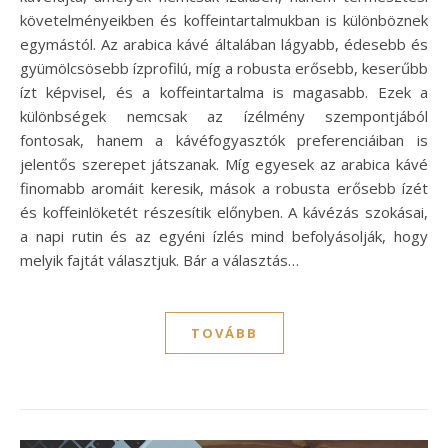
követelményeikben és koffeintartalmukban is különböznek
egymástól. Az arabica kávé általában lágyabb, édesebb és
gyümölcsösebb ízprofilú, míg a robusta erősebb, keserűbb
ízt képvisel, és a koffeintartalma is magasabb. Ezek a
különbségek nemcsak az ízélmény szempontjából
fontosak, hanem a kávéfogyasztók preferenciáiban is
jelentős szerepet játszanak. Míg egyesek az arabica kávé
finomabb aromáit keresik, mások a robusta erősebb ízét
és koffeinlöketét részesítik előnyben. A kávézás szokásai,
a napi rutin és az egyéni ízlés mind befolyásolják, hogy
melyik fajtát választjuk. Bár a választás…
TOVÁBB