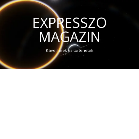
EXPRESSZO
MAGAZIN
Kávé, hírek és történetek