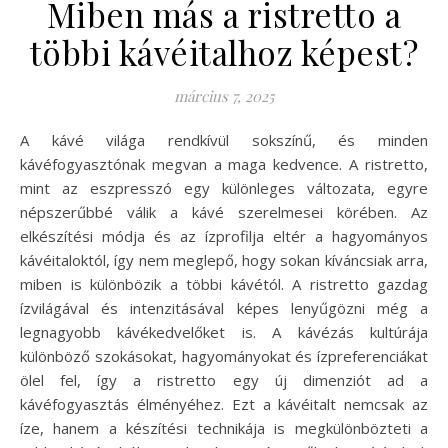
Miben más a ristretto a
többi kávéitalhoz képest?
március 7, 2025
A kávé világa rendkívül sokszínű, és minden
kávéfogyasztónak megvan a maga kedvence. A ristretto,
mint az eszpresszó egy különleges változata, egyre
népszerűbbé válik a kávé szerelmesei körében. Az
elkészítési módja és az ízprofilja eltér a hagyományos
kávéitaloktól, így nem meglepő, hogy sokan kíváncsiak arra,
miben is különbözik a többi kávétól. A ristretto gazdag
ízvilágával és intenzitásával képes lenyűgözni még a
legnagyobb kávékedvelőket is. A kávézás kultúrája
különböző szokásokat, hagyományokat és ízpreferenciákat
ölel fel, így a ristretto egy új dimenziót ad a
kávéfogyasztás élményéhez. Ezt a kávéitalt nemcsak az
íze, hanem a készítési technikája is megkülönbözteti a