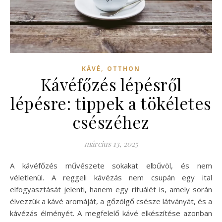
,
KÁVÉ
OTTHON
Kávéfőzés lépésről
lépésre: tippek a tökéletes
csészéhez
március 13, 2025
A kávéfőzés művészete sokakat elbűvöl, és nem
véletlenül. A reggeli kávézás nem csupán egy ital
elfogyasztását jelenti, hanem egy rituálét is, amely során
élvezzük a kávé aromáját, a gőzölgő csésze látványát, és a
kávézás élményét. A megfelelő kávé elkészítése azonban