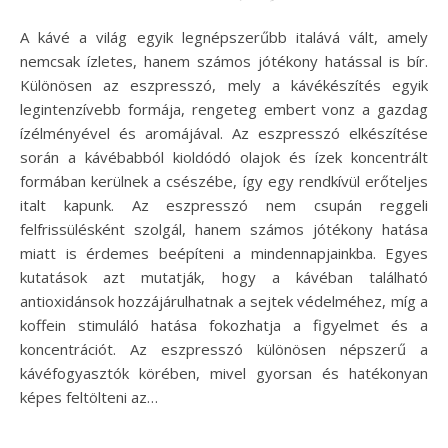
A kávé a világ egyik legnépszerűbb italává vált, amely
nemcsak ízletes, hanem számos jótékony hatással is bír.
Különösen az eszpresszó, mely a kávékészítés egyik
legintenzívebb formája, rengeteg embert vonz a gazdag
ízélményével és aromájával. Az eszpresszó elkészítése
során a kávébabból kioldódó olajok és ízek koncentrált
formában kerülnek a csészébe, így egy rendkívül erőteljes
italt kapunk. Az eszpresszó nem csupán reggeli
felfrissülésként szolgál, hanem számos jótékony hatása
miatt is érdemes beépíteni a mindennapjainkba. Egyes
kutatások azt mutatják, hogy a kávéban található
antioxidánsok hozzájárulhatnak a sejtek védelméhez, míg a
koffein stimuláló hatása fokozhatja a figyelmet és a
koncentrációt. Az eszpresszó különösen népszerű a
kávéfogyasztók körében, mivel gyorsan és hatékonyan
képes feltölteni az…