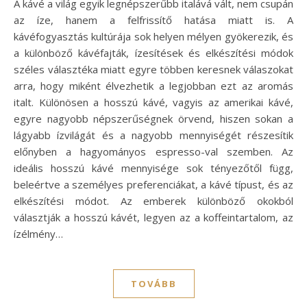
A kávé a világ egyik legnépszerűbb italává vált, nem csupán
az íze, hanem a felfrissítő hatása miatt is. A
kávéfogyasztás kultúrája sok helyen mélyen gyökerezik, és
a különböző kávéfajták, ízesítések és elkészítési módok
széles választéka miatt egyre többen keresnek válaszokat
arra, hogy miként élvezhetik a legjobban ezt az aromás
italt. Különösen a hosszú kávé, vagyis az amerikai kávé,
egyre nagyobb népszerűségnek örvend, hiszen sokan a
lágyabb ízvilágát és a nagyobb mennyiségét részesítik
előnyben a hagyományos espresso-val szemben. Az
ideális hosszú kávé mennyisége sok tényezőtől függ,
beleértve a személyes preferenciákat, a kávé típust, és az
elkészítési módot. Az emberek különböző okokból
választják a hosszú kávét, legyen az a koffeintartalom, az
ízélmény…
TOVÁBB