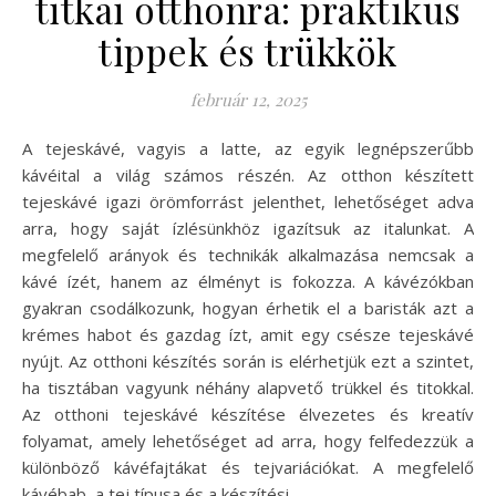
titkai otthonra: praktikus
tippek és trükkök
február 12, 2025
A tejeskávé, vagyis a latte, az egyik legnépszerűbb
kávéital a világ számos részén. Az otthon készített
tejeskávé igazi örömforrást jelenthet, lehetőséget adva
arra, hogy saját ízlésünkhöz igazítsuk az italunkat. A
megfelelő arányok és technikák alkalmazása nemcsak a
kávé ízét, hanem az élményt is fokozza. A kávézókban
gyakran csodálkozunk, hogyan érhetik el a baristák azt a
krémes habot és gazdag ízt, amit egy csésze tejeskávé
nyújt. Az otthoni készítés során is elérhetjük ezt a szintet,
ha tisztában vagyunk néhány alapvető trükkel és titokkal.
Az otthoni tejeskávé készítése élvezetes és kreatív
folyamat, amely lehetőséget ad arra, hogy felfedezzük a
különböző kávéfajtákat és tejvariációkat. A megfelelő
kávébab, a tej típusa és a készítési…