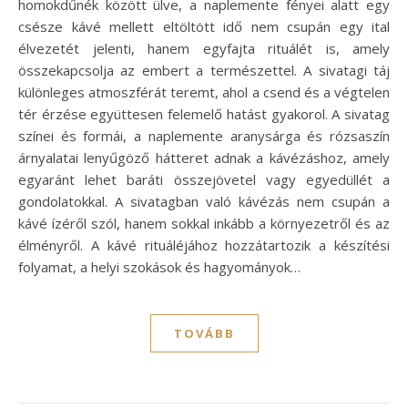
homokdűnék között ülve, a naplemente fényei alatt egy
csésze kávé mellett eltöltött idő nem csupán egy ital
élvezetét jelenti, hanem egyfajta rituálét is, amely
összekapcsolja az embert a természettel. A sivatagi táj
különleges atmoszférát teremt, ahol a csend és a végtelen
tér érzése együttesen felemelő hatást gyakorol. A sivatag
színei és formái, a naplemente aranysárga és rózsaszín
árnyalatai lenyűgöző hátteret adnak a kávézáshoz, amely
egyaránt lehet baráti összejövetel vagy egyedüllét a
gondolatokkal. A sivatagban való kávézás nem csupán a
kávé ízéről szól, hanem sokkal inkább a környezetről és az
élményről. A kávé rituáléjához hozzátartozik a készítési
folyamat, a helyi szokások és hagyományok…
TOVÁBB