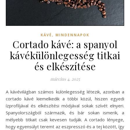
,
KÁVÉ
MINDENNAPOK
Cortado kávé: a spanyol
kávékülönlegesség titkai
és elkészítése
március 4, 2025
A kávévilágban számos különlegesség létezik, azonban a
cortado kávé kiemelkedik a többi közül, hiszen egyedi
ízprofiljával és elkészítési módjával sokak szívét elnyeri.
Spanyolországból származik, és bár sokan ismerik, a
mélyebb titkait csak kevesen tudják. A cortado lényege,
hogy egyensúlyt teremt az eszpresszó és a tej között, így