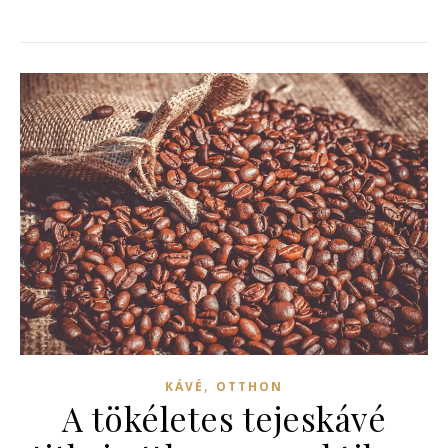
,
KÁVÉ
OTTHON
A tökéletes tejeskávé