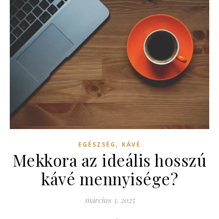
,
EGÉSZSÉG
KÁVÉ
Mekkora az ideális hosszú
kávé mennyisége?
március 3, 2025