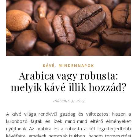
,
KÁVÉ
MINDENNAPOK
Arabica vagy robusta:
melyik kávé illik hozzád?
március 3, 2025
A kávé világa rendkívül gazdag és változatos, hiszen a
különböző fajták és ízek mind-mind eltérő élményeket
nyújtanak. Az arabica és a robusta a két legelterjedtebb
kávéfajta, amelyek nemcsak ízükben, hanem termesztési