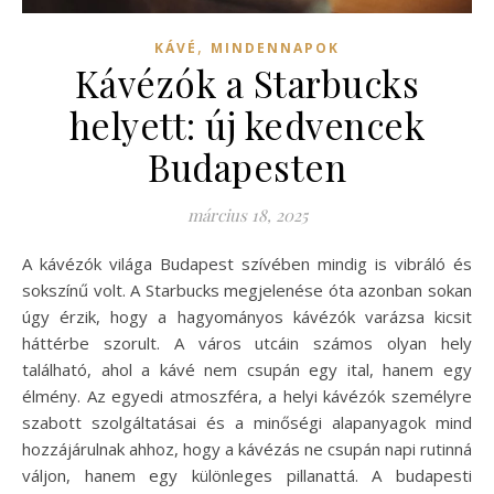
,
KÁVÉ
MINDENNAPOK
Kávézók a Starbucks
helyett: új kedvencek
Budapesten
március 18, 2025
A kávézók világa Budapest szívében mindig is vibráló és
sokszínű volt. A Starbucks megjelenése óta azonban sokan
úgy érzik, hogy a hagyományos kávézók varázsa kicsit
háttérbe szorult. A város utcáin számos olyan hely
található, ahol a kávé nem csupán egy ital, hanem egy
élmény. Az egyedi atmoszféra, a helyi kávézók személyre
szabott szolgáltatásai és a minőségi alapanyagok mind
hozzájárulnak ahhoz, hogy a kávézás ne csupán napi rutinná
váljon, hanem egy különleges pillanattá. A budapesti