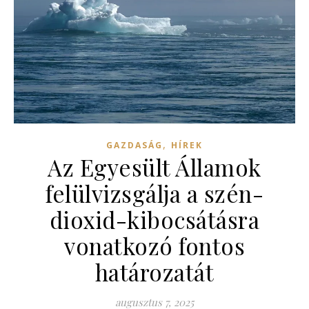
,
GAZDASÁG
HÍREK
Az Egyesült Államok
felülvizsgálja a szén-
dioxid-kibocsátásra
vonatkozó fontos
határozatát
augusztus 7, 2025