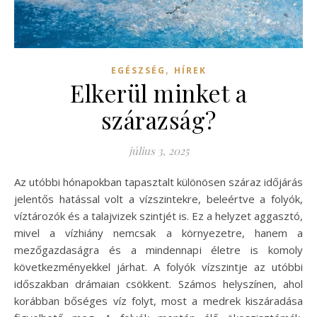
,
EGÉSZSÉG
HÍREK
Elkerül minket a
szárazság?
július 3, 2025
Az utóbbi hónapokban tapasztalt különösen száraz időjárás
jelentős hatással volt a vízszintekre, beleértve a folyók,
víztározók és a talajvizek szintjét is. Ez a helyzet aggasztó,
mivel a vízhiány nemcsak a környezetre, hanem a
mezőgazdaságra és a mindennapi életre is komoly
következményekkel járhat. A folyók vízszintje az utóbbi
időszakban drámaian csökkent. Számos helyszínen, ahol
korábban bőséges víz folyt, most a medrek kiszáradása