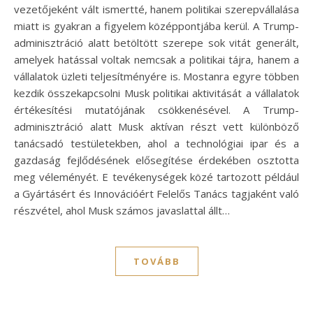
vezetőjeként vált ismertté, hanem politikai szerepvállalása
miatt is gyakran a figyelem középpontjába kerül. A Trump-
adminisztráció alatt betöltött szerepe sok vitát generált,
amelyek hatással voltak nemcsak a politikai tájra, hanem a
vállalatok üzleti teljesítményére is. Mostanra egyre többen
kezdik összekapcsolni Musk politikai aktivitását a vállalatok
értékesítési mutatójának csökkenésével. A Trump-
adminisztráció alatt Musk aktívan részt vett különböző
tanácsadó testületekben, ahol a technológiai ipar és a
gazdaság fejlődésének elősegítése érdekében osztotta
meg véleményét. E tevékenységek közé tartozott például
a Gyártásért és Innovációért Felelős Tanács tagjaként való
részvétel, ahol Musk számos javaslattal állt…
TOVÁBB