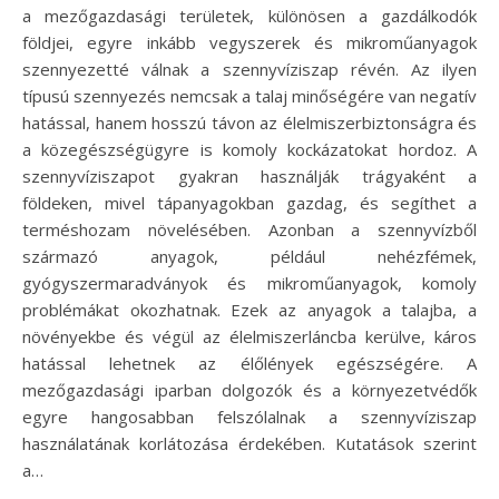
a mezőgazdasági területek, különösen a gazdálkodók
földjei, egyre inkább vegyszerek és mikroműanyagok
szennyezetté válnak a szennyvíziszap révén. Az ilyen
típusú szennyezés nemcsak a talaj minőségére van negatív
hatással, hanem hosszú távon az élelmiszerbiztonságra és
a közegészségügyre is komoly kockázatokat hordoz. A
szennyvíziszapot gyakran használják trágyaként a
földeken, mivel tápanyagokban gazdag, és segíthet a
terméshozam növelésében. Azonban a szennyvízből
származó anyagok, például nehézfémek,
gyógyszermaradványok és mikroműanyagok, komoly
problémákat okozhatnak. Ezek az anyagok a talajba, a
növényekbe és végül az élelmiszerláncba kerülve, káros
hatással lehetnek az élőlények egészségére. A
mezőgazdasági iparban dolgozók és a környezetvédők
egyre hangosabban felszólalnak a szennyvíziszap
használatának korlátozása érdekében. Kutatások szerint
a…