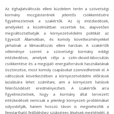
Az éghajlatváltozás elleni küzdelem terén a szövetségi
kormány mozgásterének jelentős csökkentésére
figyelmeztetnek a szakértők. Az új intézkedések,
amelyeket a közelmúltban vezettek be, alapvetően
megváltoztathatják a környezetvédelmi politikát az
Egyesült Államokban, és komoly következményekkel
járhatnak a klímaváltozás elleni harcban. A szakértők
véleménye szerint a szövetségi kormány eddigi
intézkedései, amelyek célja a szén-dioxid-kibocsátás
csökkentése és a megújuló energiaforrások használatának
ösztönzése, most komoly csapásokat szenvedhetnek el. A
változások következtében a környezetvédelmi előírások
lazulására lehet számítani, ami a környezeti hatások
felerősödését eredményezheti. A szakértők arra
figyelmeztetnek, hogy a kormány által tervezett
intézkedések nemcsak a jelenlegi környezeti problémákat
súlyosbítják, hanem hosszú távon is megnehezítik a
fenntartható fejlődéshez szükséges lépések megtételét. A