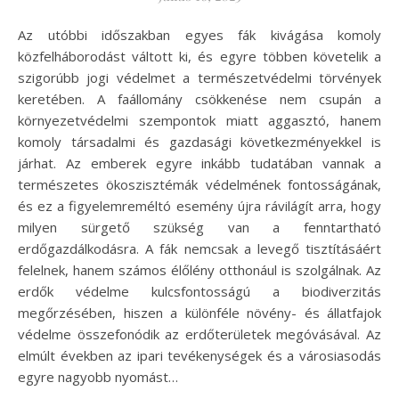
Az utóbbi időszakban egyes fák kivágása komoly
közfelháborodást váltott ki, és egyre többen követelik a
szigorúbb jogi védelmet a természetvédelmi törvények
keretében. A faállomány csökkenése nem csupán a
környezetvédelmi szempontok miatt aggasztó, hanem
komoly társadalmi és gazdasági következményekkel is
járhat. Az emberek egyre inkább tudatában vannak a
természetes ökoszisztémák védelmének fontosságának,
és ez a figyelemreméltó esemény újra rávilágít arra, hogy
milyen sürgető szükség van a fenntartható
erdőgazdálkodásra. A fák nemcsak a levegő tisztításáért
felelnek, hanem számos élőlény otthonául is szolgálnak. Az
erdők védelme kulcsfontosságú a biodiverzitás
megőrzésében, hiszen a különféle növény- és állatfajok
védelme összefonódik az erdőterületek megóvásával. Az
elmúlt években az ipari tevékenységek és a városiasodás
egyre nagyobb nyomást…