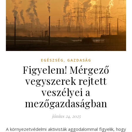
,
EGÉSZSÉG
GAZDASÁG
Figyelem! Mérgező
vegyszerek rejtett
veszélyei a
mezőgazdaságban
június 24, 2025
A környezetvédelmi aktivisták aggodalommal figyelik, hogy