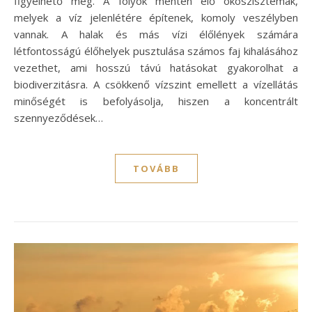
figyelhető meg. A folyók mentén élő ökoszisztémák,
melyek a víz jelenlétére építenek, komoly veszélyben
vannak. A halak és más vízi élőlények számára
létfontosságú élőhelyek pusztulása számos faj kihalásához
vezethet, ami hosszú távú hatásokat gyakorolhat a
biodiverzitásra. A csökkenő vízszint emellett a vízellátás
minőségét is befolyásolja, hiszen a koncentrált
szennyeződések…
TOVÁBB