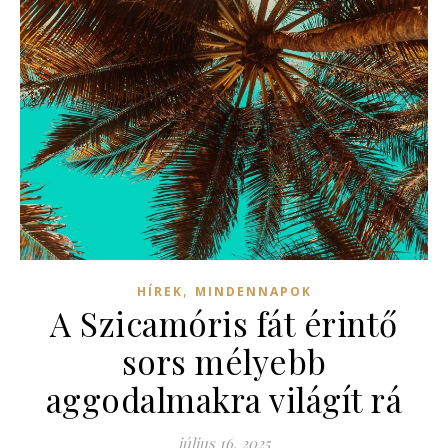
,
HÍREK
MINDENNAPOK
A Szicamóris fát érintő
sors mélyebb
aggodalmakra világít rá
július 16, 2025