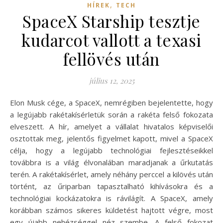
,
HÍREK
TECH
SpaceX Starship tesztje
kudarcot vallott a texasi
fellövés után
július 12, 2025
Elon Musk cége, a SpaceX, nemrégiben bejelentette, hogy
a legújabb rakétakísérletük során a rakéta felső fokozata
elveszett. A hír, amelyet a vállalat hivatalos képviselői
osztottak meg, jelentős figyelmet kapott, mivel a SpaceX
célja, hogy a legújabb technológiai fejlesztéseikkel
továbbra is a világ élvonalában maradjanak a űrkutatás
terén. A rakétakísérlet, amely néhány perccel a kilövés után
történt, az űriparban tapasztalható kihívásokra és a
technológiai kockázatokra is rávilágít. A SpaceX, amely
korábban számos sikeres küldetést hajtott végre, most
egy újabb nehézséggel néz szembe. A felső fokozat