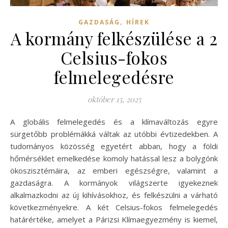
,
GAZDASÁG
HÍREK
A kormány felkészülése a 2
Celsius-fokos
felmelegedésre
október 15, 2025
A globális felmelegedés és a klímaváltozás egyre
sürgetőbb problémákká váltak az utóbbi évtizedekben. A
tudományos közösség egyetért abban, hogy a földi
hőmérséklet emelkedése komoly hatással lesz a bolygónk
ökoszisztémáira, az emberi egészségre, valamint a
gazdaságra. A kormányok világszerte igyekeznek
alkalmazkodni az új kihívásokhoz, és felkészülni a várható
következményekre. A két Celsius-fokos felmelegedés
határértéke, amelyet a Párizsi Klímaegyezmény is kiemel,