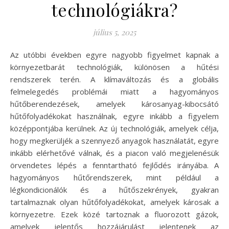
technológiákra?
július 5, 2025
Az utóbbi években egyre nagyobb figyelmet kapnak a
környezetbarát technológiák, különösen a hűtési
rendszerek terén. A klímaváltozás és a globális
felmelegedés problémái miatt a hagyományos
hűtőberendezések, amelyek károsanyag-kibocsátó
hűtőfolyadékokat használnak, egyre inkább a figyelem
középpontjába kerülnek. Az új technológiák, amelyek célja,
hogy megkerüljék a szennyező anyagok használatát, egyre
inkább elérhetővé válnak, és a piacon való megjelenésük
örvendetes lépés a fenntartható fejlődés irányába. A
hagyományos hűtőrendszerek, mint például a
légkondicionálók és a hűtőszekrények, gyakran
tartalmaznak olyan hűtőfolyadékokat, amelyek károsak a
környezetre. Ezek közé tartoznak a fluorozott gázok,
amelyek jelentős hozzájárulást jelentenek az