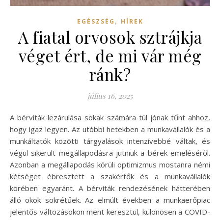
,
EGÉSZSÉG
HÍREK
A fiatal orvosok sztrájkja
véget ért, de mi vár még
ránk?
július 16, 2025
A bérviták lezárulása sokak számára túl jónak tűnt ahhoz,
hogy igaz legyen. Az utóbbi hetekben a munkavállalók és a
munkáltatók közötti tárgyalások intenzívebbé váltak, és
végül sikerült megállapodásra jutniuk a bérek emeléséről.
Azonban a megállapodás körüli optimizmus mostanra némi
kétséget ébresztett a szakértők és a munkavállalók
körében egyaránt. A bérviták rendezésének hátterében
álló okok sokrétűek. Az elmúlt években a munkaerőpiac
jelentős változásokon ment keresztül, különösen a COVID-