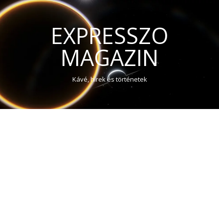
EXPRESSZO
MAGAZIN
Kávé, hírek és történetek