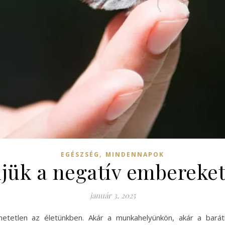
,
EGÉSZSÉG
MINDENNAPOK
jük a negatív embereke
január 3, 2025
hetetlen az életünkben. Akár a munkahelyünkön, akár a barát