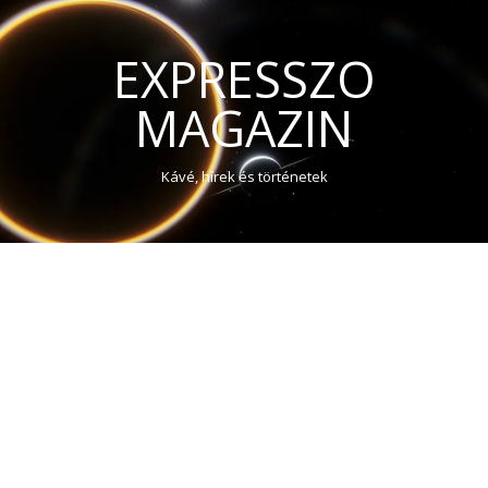
EXPRESSZO
MAGAZIN
Kávé, hírek és történetek