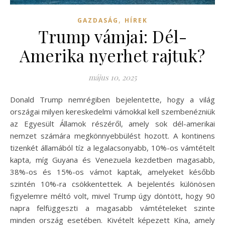
,
GAZDASÁG
HÍREK
Trump vámjai: Dél-
Amerika nyerhet rajtuk?
május 10, 2025
Donald Trump nemrégiben bejelentette, hogy a világ
országai milyen kereskedelmi vámokkal kell szembenézniük
az Egyesült Államok részéről, amely sok dél-amerikai
nemzet számára megkönnyebbülést hozott. A kontinens
tizenkét államából tíz a legalacsonyabb, 10%-os vámtételt
kapta, míg Guyana és Venezuela kezdetben magasabb,
38%-os és 15%-os vámot kaptak, amelyeket később
szintén 10%-ra csökkentettek. A bejelentés különösen
figyelemre méltó volt, mivel Trump úgy döntött, hogy 90
napra felfüggeszti a magasabb vámtételeket szinte
minden ország esetében. Kivételt képezett Kína, amely