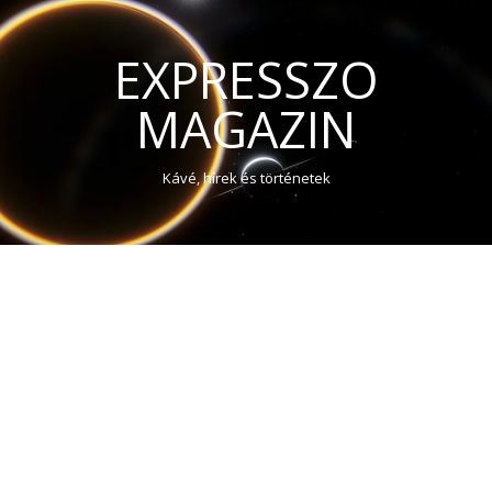
EXPRESSZO
MAGAZIN
Kávé, hírek és történetek