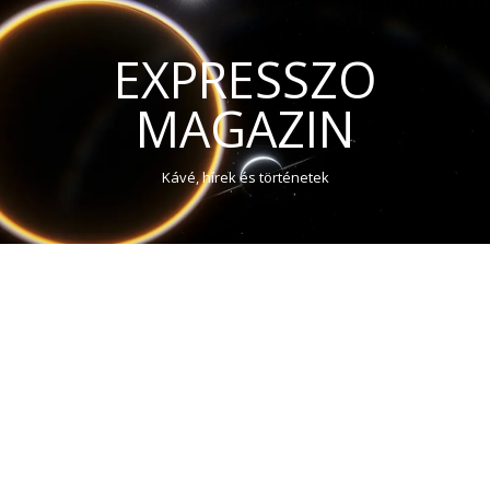
EXPRESSZO
MAGAZIN
Kávé, hírek és történetek