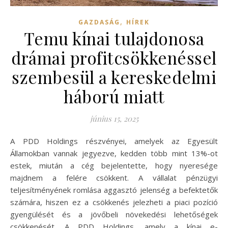
,
GAZDASÁG
HÍREK
Temu kínai tulajdonosa
drámai profitcsökkenéssel
szembesül a kereskedelmi
háború miatt
június 15, 2025
A PDD Holdings részvényei, amelyek az Egyesült
Államokban vannak jegyezve, kedden több mint 13%-ot
estek, miután a cég bejelentette, hogy nyeresége
majdnem a felére csökkent. A vállalat pénzügyi
teljesítményének romlása aggasztó jelenség a befektetők
számára, hiszen ez a csökkenés jelezheti a piaci pozíció
gyengülését és a jövőbeli növekedési lehetőségek
csökkenését. A PDD Holdings, amely a kínai e-