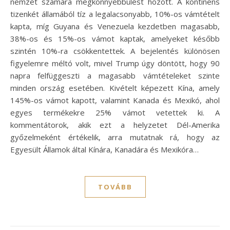
nemzet számára megkönnyebbülést hozott. A kontinens
tizenkét államából tíz a legalacsonyabb, 10%-os vámtételt
kapta, míg Guyana és Venezuela kezdetben magasabb,
38%-os és 15%-os vámot kaptak, amelyeket később
szintén 10%-ra csökkentettek. A bejelentés különösen
figyelemre méltó volt, mivel Trump úgy döntött, hogy 90
napra felfüggeszti a magasabb vámtételeket szinte
minden ország esetében. Kivételt képezett Kína, amely
145%-os vámot kapott, valamint Kanada és Mexikó, ahol
egyes termékekre 25% vámot vetettek ki. A
kommentátorok, akik ezt a helyzetet Dél-Amerika
győzelmeként értékelik, arra mutatnak rá, hogy az
Egyesült Államok által Kínára, Kanadára és Mexikóra…
TOVÁBB