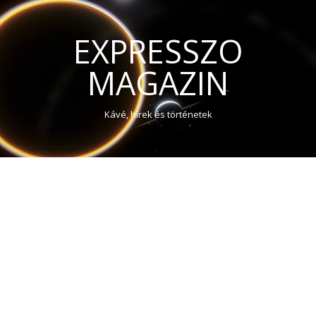
EXPRESSZO
MAGAZIN
Kávé, hírek és történetek