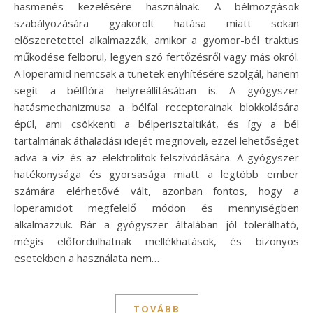
hasmenés kezelésére használnak. A bélmozgások
szabályozására gyakorolt hatása miatt sokan
előszeretettel alkalmazzák, amikor a gyomor-bél traktus
működése felborul, legyen szó fertőzésről vagy más okról.
A loperamid nemcsak a tünetek enyhítésére szolgál, hanem
segít a bélflóra helyreállításában is. A gyógyszer
hatásmechanizmusa a bélfal receptorainak blokkolására
épül, ami csökkenti a bélperisztaltikát, és így a bél
tartalmának áthaladási idejét megnöveli, ezzel lehetőséget
adva a víz és az elektrolitok felszívódására. A gyógyszer
hatékonysága és gyorsasága miatt a legtöbb ember
számára elérhetővé vált, azonban fontos, hogy a
loperamidot megfelelő módon és mennyiségben
alkalmazzuk. Bár a gyógyszer általában jól tolerálható,
mégis előfordulhatnak mellékhatások, és bizonyos
esetekben a használata nem…
TOVÁBB