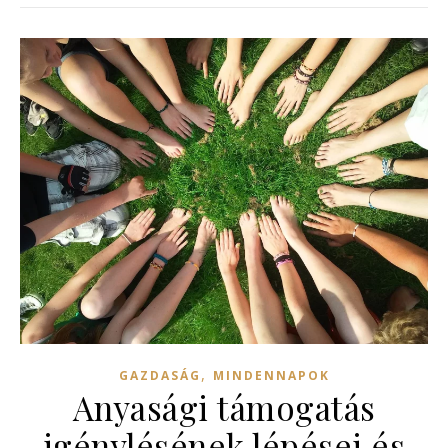
,
GAZDASÁG
MINDENNAPOK
Anyasági támogatás
igénylésének lépései és