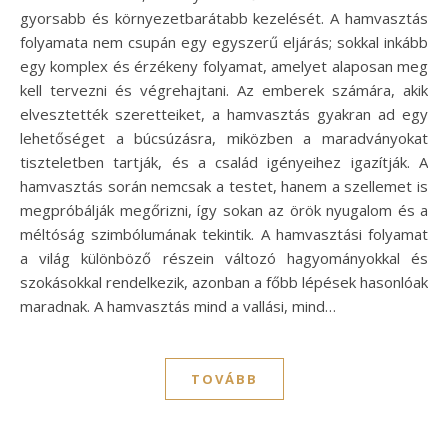
gyorsabb és környezetbarátabb kezelését. A hamvasztás
folyamata nem csupán egy egyszerű eljárás; sokkal inkább
egy komplex és érzékeny folyamat, amelyet alaposan meg
kell tervezni és végrehajtani. Az emberek számára, akik
elvesztették szeretteiket, a hamvasztás gyakran ad egy
lehetőséget a búcsúzásra, miközben a maradványokat
tiszteletben tartják, és a család igényeihez igazítják. A
hamvasztás során nemcsak a testet, hanem a szellemet is
megpróbálják megőrizni, így sokan az örök nyugalom és a
méltóság szimbólumának tekintik. A hamvasztási folyamat
a világ különböző részein változó hagyományokkal és
szokásokkal rendelkezik, azonban a főbb lépések hasonlóak
maradnak. A hamvasztás mind a vallási, mind…
TOVÁBB