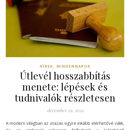
,
HÍREK
MINDENNAPOK
Útlevél hosszabbítás
menete: lépések és
tudnivalók részletesen
december 29, 2024
A modern világban az utazás egyre inkább elérhetővé válik,
és az emberek szívesen felfedezik a különböző