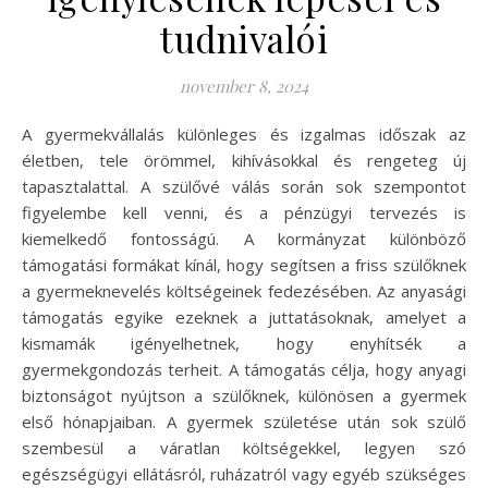
tudnivalói
november 8, 2024
A gyermekvállalás különleges és izgalmas időszak az
életben, tele örömmel, kihívásokkal és rengeteg új
tapasztalattal. A szülővé válás során sok szempontot
figyelembe kell venni, és a pénzügyi tervezés is
kiemelkedő fontosságú. A kormányzat különböző
támogatási formákat kínál, hogy segítsen a friss szülőknek
a gyermeknevelés költségeinek fedezésében. Az anyasági
támogatás egyike ezeknek a juttatásoknak, amelyet a
kismamák igényelhetnek, hogy enyhítsék a
gyermekgondozás terheit. A támogatás célja, hogy anyagi
biztonságot nyújtson a szülőknek, különösen a gyermek
első hónapjaiban. A gyermek születése után sok szülő
szembesül a váratlan költségekkel, legyen szó
egészségügyi ellátásról, ruházatról vagy egyéb szükséges