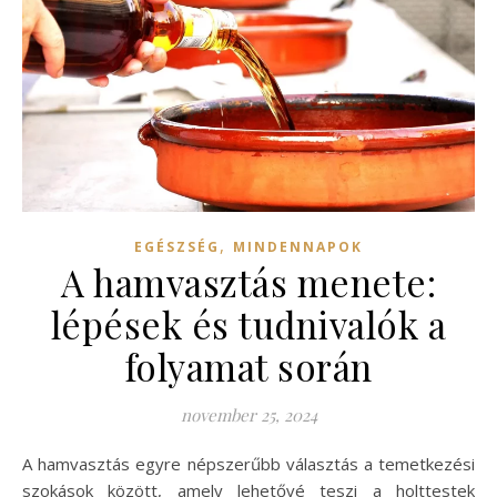
,
EGÉSZSÉG
MINDENNAPOK
A hamvasztás menete:
lépések és tudnivalók a
folyamat során
november 25, 2024
A hamvasztás egyre népszerűbb választás a temetkezési
szokások között, amely lehetővé teszi a holttestek