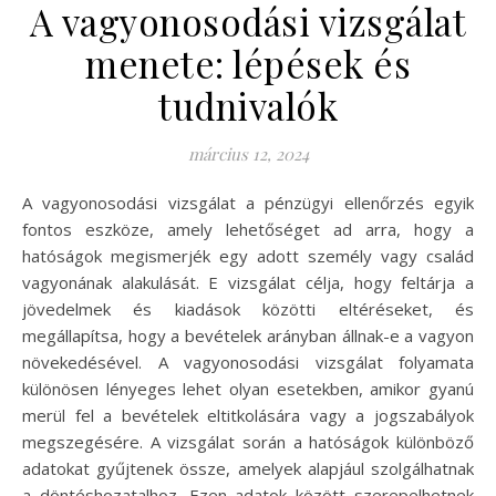
A vagyonosodási vizsgálat
menete: lépések és
tudnivalók
március 12, 2024
A vagyonosodási vizsgálat a pénzügyi ellenőrzés egyik
fontos eszköze, amely lehetőséget ad arra, hogy a
hatóságok megismerjék egy adott személy vagy család
vagyonának alakulását. E vizsgálat célja, hogy feltárja a
jövedelmek és kiadások közötti eltéréseket, és
megállapítsa, hogy a bevételek arányban állnak-e a vagyon
növekedésével. A vagyonosodási vizsgálat folyamata
különösen lényeges lehet olyan esetekben, amikor gyanú
merül fel a bevételek eltitkolására vagy a jogszabályok
megszegésére. A vizsgálat során a hatóságok különböző
adatokat gyűjtenek össze, amelyek alapjául szolgálhatnak
a döntéshozatalhoz. Ezen adatok között szerepelhetnek