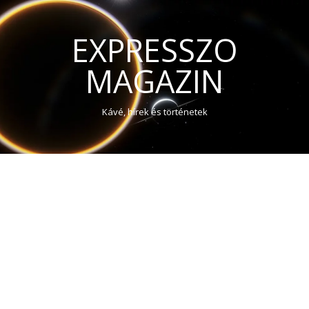
EXPRESSZO
MAGAZIN
Kávé, hírek és történetek