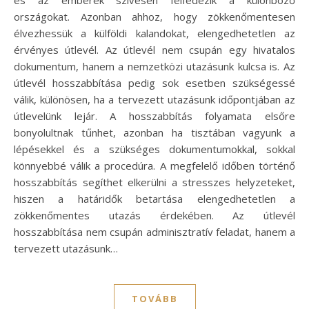
országokat. Azonban ahhoz, hogy zökkenőmentesen
élvezhessük a külföldi kalandokat, elengedhetetlen az
érvényes útlevél. Az útlevél nem csupán egy hivatalos
dokumentum, hanem a nemzetközi utazásunk kulcsa is. Az
útlevél hosszabbítása pedig sok esetben szükségessé
válik, különösen, ha a tervezett utazásunk időpontjában az
útlevelünk lejár. A hosszabbítás folyamata elsőre
bonyolultnak tűnhet, azonban ha tisztában vagyunk a
lépésekkel és a szükséges dokumentumokkal, sokkal
könnyebbé válik a procedúra. A megfelelő időben történő
hosszabbítás segíthet elkerülni a stresszes helyzeteket,
hiszen a határidők betartása elengedhetetlen a
zökkenőmentes utazás érdekében. Az útlevél
hosszabbítása nem csupán adminisztratív feladat, hanem a
tervezett utazásunk…
TOVÁBB