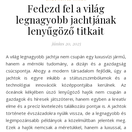
Fedezd fel a világ
legnagyobb jachtjának
lenyűgöző titkait
június 20, 2025
A világ legnagyobb jachtja nem csupán egy luxusvízi jármű,
hanem a mérnöki tudomány, a dizájn és a gazdagság
csúcspontja. Ahogy a modern társadalom fejlődik, úgy a
jachtok is egyre inkább a státuszszimbólumok és a
technológiai innovációk középpontjába kerülnek. Az
óceánok kékjében úszó lenyűgöző hajók nem csupán a
gazdagok és híresek játszóterei, hanem egyben a kreatív
elme és a precíz kivitelezés találkozási pontjai is. A jachtok
története évszázadokra nyúlik vissza, de a legnagyobb és
legimpozánsabb példányok a közelmúltban jelentek meg.
Ezek a hajók nemcsak a méretükkel, hanem a luxussal, a