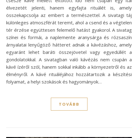
csésze kávé mellett eltöltött idő nem csupán egy ital
élvezetét jelenti, hanem egyfajta rituálét is, amely
összekapcsolja az embert a természettel. A sivatagi táj
különleges atmoszférát teremt, ahol a csend és a végtelen
tér érzése együttesen felemelő hatást gyakorol. A sivatag
színei és formái, a naplemente aranysárga és rózsaszín
árnyalatai lenyűgöző hátteret adnak a kávézáshoz, amely
egyaránt lehet baráti összejövetel vagy egyedüllét a
gondolatokkal. A sivatagban való kávézás nem csupán a
kávé ízéről szól, hanem sokkal inkább a környezetről és az
élményről. A kávé rituáléjához hozzátartozik a készítési
folyamat, a helyi szokások és hagyományok…
TOVÁBB