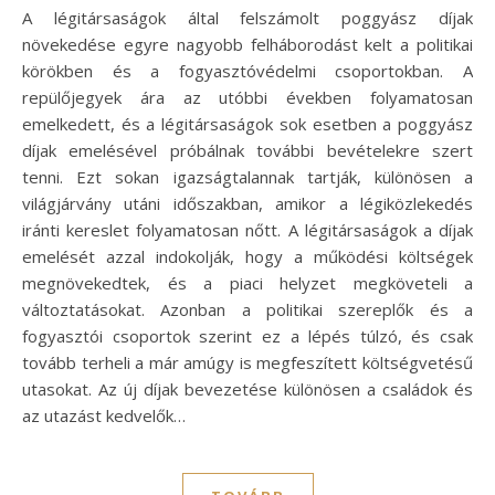
A légitársaságok által felszámolt poggyász díjak
növekedése egyre nagyobb felháborodást kelt a politikai
körökben és a fogyasztóvédelmi csoportokban. A
repülőjegyek ára az utóbbi években folyamatosan
emelkedett, és a légitársaságok sok esetben a poggyász
díjak emelésével próbálnak további bevételekre szert
tenni. Ezt sokan igazságtalannak tartják, különösen a
világjárvány utáni időszakban, amikor a légiközlekedés
iránti kereslet folyamatosan nőtt. A légitársaságok a díjak
emelését azzal indokolják, hogy a működési költségek
megnövekedtek, és a piaci helyzet megköveteli a
változtatásokat. Azonban a politikai szereplők és a
fogyasztói csoportok szerint ez a lépés túlzó, és csak
tovább terheli a már amúgy is megfeszített költségvetésű
utasokat. Az új díjak bevezetése különösen a családok és
az utazást kedvelők…