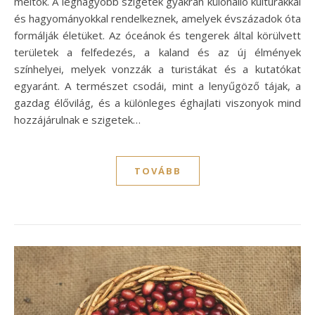
méltók. A legnagyobb szigetek gyakran különálló kultúrákkal
és hagyományokkal rendelkeznek, amelyek évszázadok óta
formálják életüket. Az óceánok és tengerek által körülvett
területek a felfedezés, a kaland és az új élmények
színhelyei, melyek vonzzák a turistákat és a kutatókat
egyaránt. A természet csodái, mint a lenyűgöző tájak, a
gazdag élővilág, és a különleges éghajlati viszonyok mind
hozzájárulnak e szigetek…
TOVÁBB