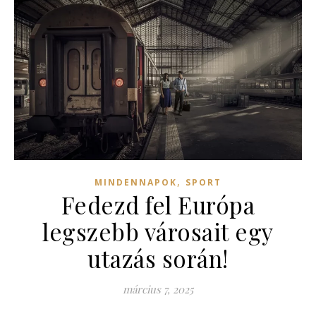
,
MINDENNAPOK
SPORT
Fedezd fel Európa
legszebb városait egy
utazás során!
március 7, 2025