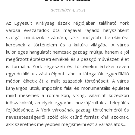
december 5, 2025
Az Egyesült Királyság északi régiójában található York
városa évszázadok óta magával ragadó helyszínként
szolgál mindazok számára, akik mélyebb betekintést
keresnek a történelem és a kultúra világába. A város
különleges hangulatát nemcsak gazdag múltja, hanem a jól
megőrzött építészeti emlékek és a pezsgő művészeti élet
is formálja. York régészeti és történelmi értékei révén
egyedülálló utazási célpont, ahol a látogatók egyedülálló
módon élhetik át a múlt századok történéseit. A város
kanyargós utcái, impozáns falai és monumentális épületei
mind mesélnek a római kori, viking, valamint középkori
időszakokról, amelyek egyaránt hozzájárultak a település
fejlődéséhez. A York városának gazdag történelméről és
nevezetességeiről szóló cikk kitűnő forrást kínál azoknak,
akik szeretnék mélyebben megismerni ezt a varázslatos…