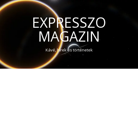
EXPRESSZO
MAGAZIN
Kávé, hírek és történetek