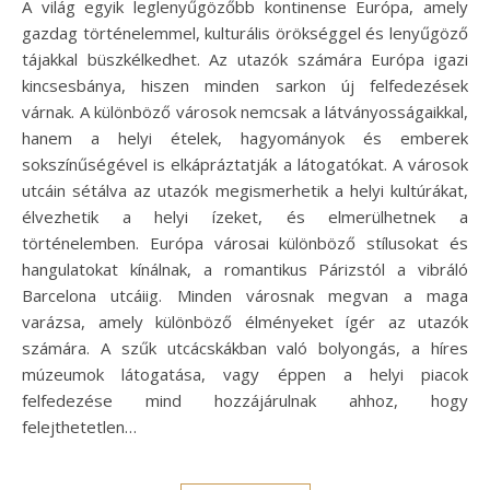
A világ egyik leglenyűgözőbb kontinense Európa, amely
gazdag történelemmel, kulturális örökséggel és lenyűgöző
tájakkal büszkélkedhet. Az utazók számára Európa igazi
kincsesbánya, hiszen minden sarkon új felfedezések
várnak. A különböző városok nemcsak a látványosságaikkal,
hanem a helyi ételek, hagyományok és emberek
sokszínűségével is elkápráztatják a látogatókat. A városok
utcáin sétálva az utazók megismerhetik a helyi kultúrákat,
élvezhetik a helyi ízeket, és elmerülhetnek a
történelemben. Európa városai különböző stílusokat és
hangulatokat kínálnak, a romantikus Párizstól a vibráló
Barcelona utcáiig. Minden városnak megvan a maga
varázsa, amely különböző élményeket ígér az utazók
számára. A szűk utcácskákban való bolyongás, a híres
múzeumok látogatása, vagy éppen a helyi piacok
felfedezése mind hozzájárulnak ahhoz, hogy
felejthetetlen…