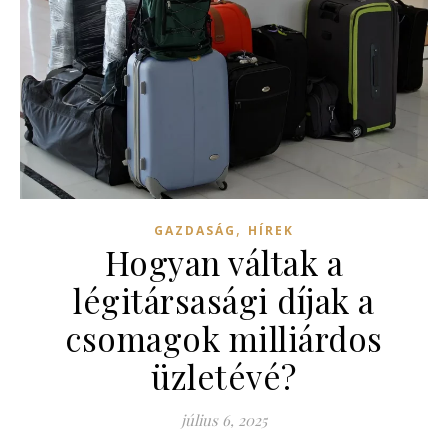
,
GAZDASÁG
HÍREK
Hogyan váltak a
légitársasági díjak a
csomagok milliárdos
üzletévé?
július 6, 2025