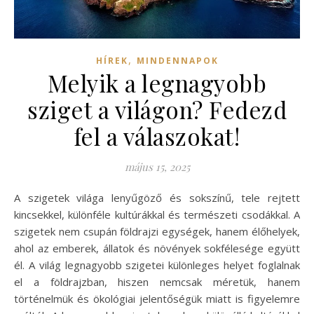
,
HÍREK
MINDENNAPOK
Melyik a legnagyobb
sziget a világon? Fedezd
fel a válaszokat!
május 15, 2025
A szigetek világa lenyűgöző és sokszínű, tele rejtett
kincsekkel, különféle kultúrákkal és természeti csodákkal. A
szigetek nem csupán földrajzi egységek, hanem élőhelyek,
ahol az emberek, állatok és növények sokfélesége együtt
él. A világ legnagyobb szigetei különleges helyet foglalnak
el a földrajzban, hiszen nemcsak méretük, hanem
történelmük és ökológiai jelentőségük miatt is figyelemre