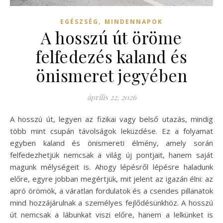
,
EGÉSZSÉG
MINDENNAPOK
A hosszú út öröme
felfedezés kaland és
önismeret jegyében
április 22, 2026
A hosszú út, legyen az fizikai vagy belső utazás, mindig
több mint csupán távolságok leküzdése. Ez a folyamat
egyben kaland és önismereti élmény, amely során
felfedezhetjük nemcsak a világ új pontjait, hanem saját
magunk mélységeit is. Ahogy lépésről lépésre haladunk
előre, egyre jobban megértjük, mit jelent az igazán élni: az
apró örömök, a váratlan fordulatok és a csendes pillanatok
mind hozzájárulnak a személyes fejlődésünkhöz. A hosszú
út nemcsak a lábunkat viszi előre, hanem a lelkünket is