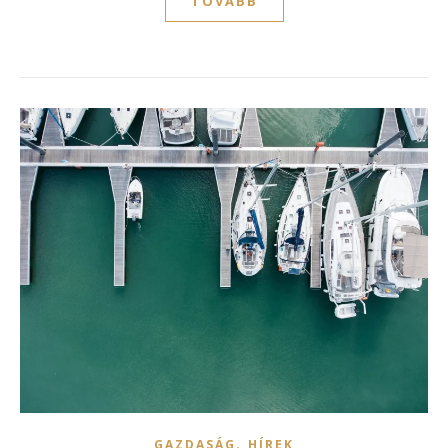
TOVÁBB
,
GAZDASÁG
HÍREK