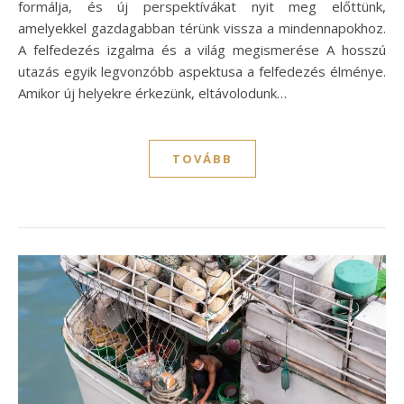
formálja, és új perspektívákat nyit meg előttünk,
amelyekkel gazdagabban térünk vissza a mindennapokhoz.
A felfedezés izgalma és a világ megismerése A hosszú
utazás egyik legvonzóbb aspektusa a felfedezés élménye.
Amikor új helyekre érkezünk, eltávolodunk…
TOVÁBB