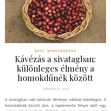
,
KÁVÉ
MINDENNAPOK
Kávézás a sivatagban:
különleges élmény a
homokdűnék között
március 9, 2025
A sivatagban való kávézás élménye valóban különleges. A
homokdűnék között ülve, a naplemente fényei alatt egy