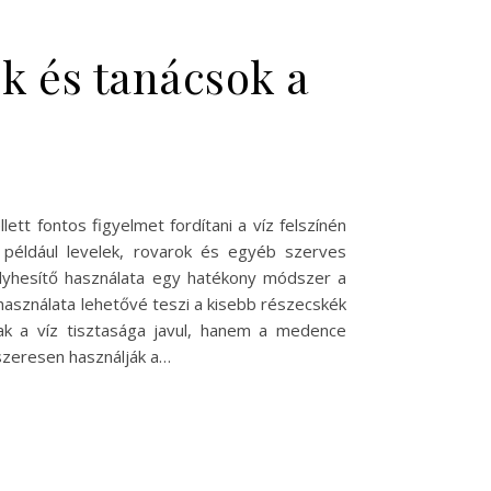
k és tanácsok a
t fontos figyelmet fordítani a víz felszínén
például levelek, rovarok és egyéb szerves
lyhesítő használata egy hatékony módszer a
használata lehetővé teszi a kisebb részecskék
ak a víz tisztasága javul, hanem a medence
dszeresen használják a…