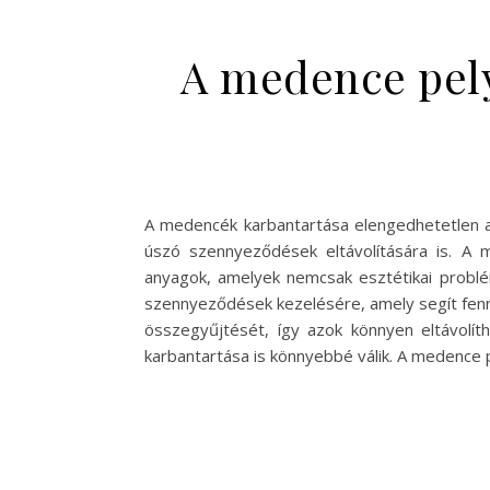
A medence pely
A medencék karbantartása elengedhetetlen a 
úszó szennyeződések eltávolítására is. A
anyagok, amelyek nemcsak esztétikai probl
szennyeződések kezelésére, amely segít fennt
összegyűjtését, így azok könnyen eltávolí
karbantartása is könnyebbé válik. A medence 