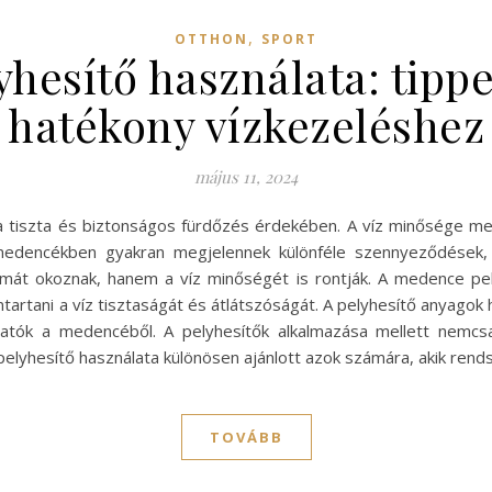
,
OTTHON
SPORT
hesítő használata: tippe
hatékony vízkezeléshez
május 11, 2024
tiszta és biztonságos fürdőzés érdekében. A víz minősége mellet
 medencékben gyakran megjelennek különféle szennyeződések, 
émát okoznak, hanem a víz minőségét is rontják. A medence pe
artani a víz tisztaságát és átlátszóságát. A pelyhesítő anyagok 
thatók a medencéből. A pelyhesítők alkalmazása mellett nemcs
pelyhesítő használata különösen ajánlott azok számára, akik ren
TOVÁBB