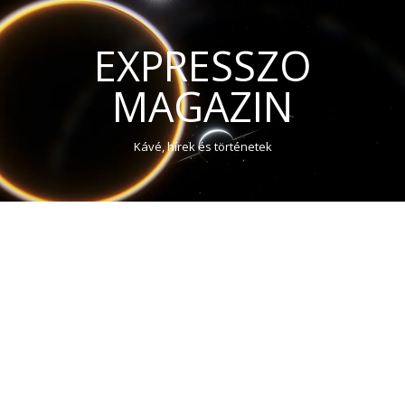
EXPRESSZO
MAGAZIN
Kávé, hírek és történetek