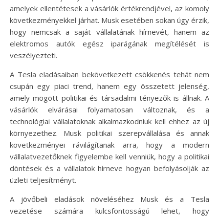
amelyek ellentétesek a vásárlók értékrendjével, az komoly
következményekkel járhat. Musk esetében sokan úgy érzik,
hogy nemcsak a saját vállalatának hírnevét, hanem az
elektromos autók egész iparágának megítélését is
veszélyezteti.
A Tesla eladásaiban bekövetkezett csökkenés tehát nem
csupán egy piaci trend, hanem egy összetett jelenség,
amely mögött politikai és társadalmi tényezők is állnak. A
vásárlók elvárásai folyamatosan változnak, és a
technológiai vállalatoknak alkalmazkodniuk kell ehhez az új
környezethez. Musk politikai szerepvállalása és annak
következményei rávilágítanak arra, hogy a modern
vállalatvezetőknek figyelembe kell venniük, hogy a politikai
döntések és a vállalatok hírneve hogyan befolyásolják az
üzleti teljesítményt.
A jövőbeli eladások növeléséhez Musk és a Tesla
vezetése számára kulcsfontosságú lehet, hogy