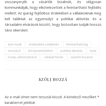
visszanyerjék a vásárlók bizalmát, és világosan
kommunikálják, hogy elkötelezettek a fenntartható fejlődés
mellett. Az iparág fejlődése érdekében a vállalatoknak meg
kell találniuk az egyensúlyt a politikai aktivitás és a
társadalmi elvárások között, hogy biztosítani tudják hosszú
távú sikerüket.
elon musk
értékesítési csökkenés
fenntarthatóság
innováció
környezetvédelem
politikai aktivitás
tesla
trump-adminisztráció
vállalati hírnév
vásárlói bizalom
SZÓLJ HOZZÁ
Az e-mail címet nem tesszük közzé.
A kötelező mezőket
*
karakterrel jelöltük