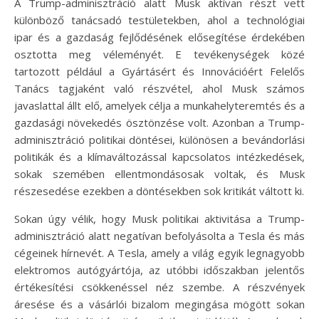
A Trump-adminisztráció alatt Musk aktívan részt vett
különböző tanácsadó testületekben, ahol a technológiai
ipar és a gazdaság fejlődésének elősegítése érdekében
osztotta meg véleményét. E tevékenységek közé
tartozott például a Gyártásért és Innovációért Felelős
Tanács tagjaként való részvétel, ahol Musk számos
javaslattal állt elő, amelyek célja a munkahelyteremtés és a
gazdasági növekedés ösztönzése volt. Azonban a Trump-
adminisztráció politikai döntései, különösen a bevándorlási
politikák és a klímaváltozással kapcsolatos intézkedések,
sokak szemében ellentmondásosak voltak, és Musk
részesedése ezekben a döntésekben sok kritikát váltott ki.
Sokan úgy vélik, hogy Musk politikai aktivitása a Trump-
adminisztráció alatt negatívan befolyásolta a Tesla és más
cégeinek hírnevét. A Tesla, amely a világ egyik legnagyobb
elektromos autógyártója, az utóbbi időszakban jelentős
értékesítési csökkenéssel néz szembe. A részvények
áresése és a vásárlói bizalom megingása mögött sokan