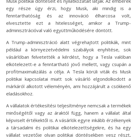
Musk politikai döntéseit és nyilatkozatait látják. Az emberek
egy része úgy érzi, hogy Musk, aki mindig is a
fenntarthatóság és az innováció élharcosa volt,
elvesztette ezt a hitelességet, amikor a Trump-
adminisztrációval való együttműködésére döntött.
A Trump-adminisztráció alatt végrehajtott politikák, mint
például a környezetvédelmi szabályok enyhítése, sok
vásárlóban felvetették a kérdést, hogy a Tesla valóban
elkötelezett-e a fenntartható jövő mellett, vagy csupán a
profitmaximalizálás a célja. A Tesla körüli viták és Musk
politikai kapcsolatai miatt sok vásárló elgondolkodott a
márkáról alkotott véleményén, ami hozzájárult a csökkenő
eladásokhoz.
A vállalatok értékesítési teljesítménye nemcsak a termékek
minőségétől vagy az áraktól függ, hanem a vállalat által
képviselt értékektől is. A vásárlók egyre inkább érzékenyek
a társadalmi és politikai elkötelezettségekre, és ha egy
vállalat vezetője olyan politikai döntésekben vesz részt,