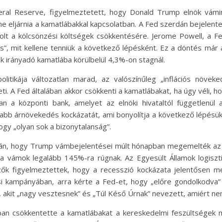
deral Reserve, figyelmeztetett, hogy Donald Trump elnök vámi
e eljárnia a kamatlábakkal kapcsolatban. A Fed szerdán bejelente
lt a kölcsönzési költségek csökkentésére. Jerome Powell, a 
s”, mit kellene tenniük a következő lépésként. Ez a döntés már
k irányadó kamatlába körülbelül 4,3%-on stagnál.
itikája változatlan marad, az valószínűleg „inflációs növek
 A Fed általában akkor csökkenti a kamatlábakat, ha úgy véli, h
 a központi bank, amelyet az elnöki hivataltól függetlenül a
bb árnövekedés kockázatát, ami bonyolítja a következő lépésüke
gy „olyan sok a bizonytalanság”.
után, hogy Trump vámbejelentései múlt hónapban megemelték az 
a vámok legalább 145%-ra rúgnak. Az Egyesült Államok logiszti
ők figyelmeztettek, hogy a recesszió kockázata jelentősen m
si kampányában, arra kérte a Fed-et, hogy „előre gondolkodva”
 akit „nagy vesztesnek” és „Túl Késő Úrnak” nevezett, amiért n
an csökkentette a kamatlábakat a kereskedelmi feszültségek m