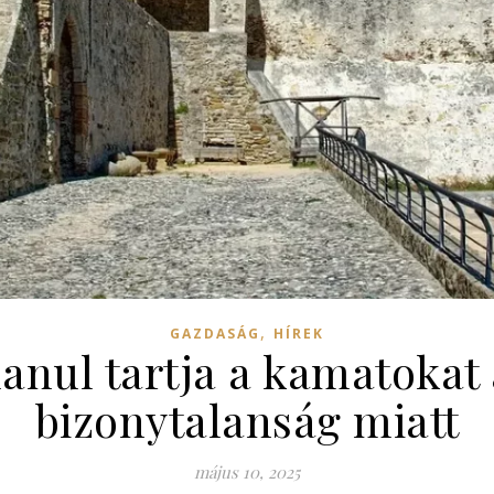
,
GAZDASÁG
HÍREK
lanul tartja a kamatokat
bizonytalanság miatt
május 10, 2025