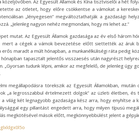
 közeljövőben. Az Egyesült Államok és Kína tisztviselői a hét fol
etette az ötletet, hogy előre csökkentse a vámokat a kereske
nciálisan „lényegesen” megváltoztathatják a gazdasági helyze
hozzá. „Jelenleg nagyon nehéz megmondani, hogy mi lehet az.”
épet mutat. Az Egyesült Államok gazdasága az év első három h
k, mert a cégek a vámok bevezetése előtt siettették az áruk 
erős maradt a múlt hónapban, a munkanélküliségi ráta pedig kö
t hónapban tapasztalt jelentős visszaesés után nagyrészt helyre
. „Gyorsan tudunk lépni, amikor az megfelelő, de jelenleg úgy go
.
mi megállapodásra törekszik az Egyesült Államokban, miután 
ok „a legrosszabbul értelmezett dolgok” az üzleti életben, és 
y a világ két legnagyobb gazdasága kész arra, hogy enyhítse a 
lysággal egy pillantást engedett arra, hogy milyen típusú megál
podás megkötésével mások előtt, megkönnyebbülést jelent a gépj
glxldgx0l5o