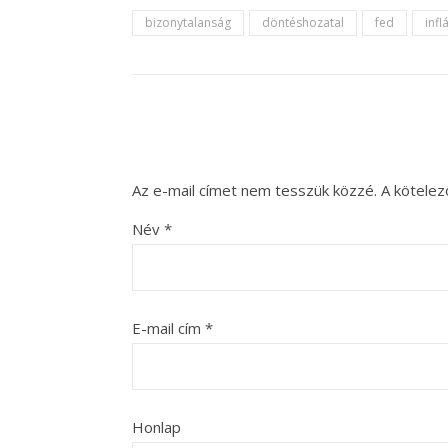
bizonytalanság
döntéshozatal
fed
infl
Az e-mail címet nem tesszük közzé.
A kötele
Név
*
E-mail cím
*
Honlap