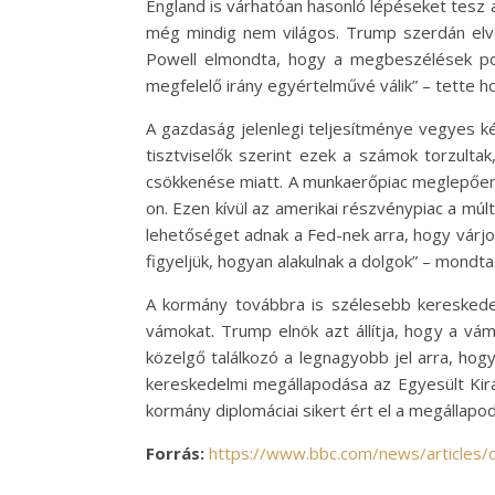
England is várhatóan hasonló lépéseket tesz a
még mindig nem világos. Trump szerdán elv
Powell elmondta, hogy a megbeszélések pote
megfelelő irány egyértelművé válik” – tette 
A gazdaság jelenlegi teljesítménye vegyes k
tisztviselők szerint ezek a számok torzulta
csökkenése miatt. A munkaerőpiac meglepően 
on. Ezen kívül az amerikai részvénypiac a múl
lehetőséget adnak a Fed-nek arra, hogy várjon
figyeljük, hogyan alakulnak a dolgok” – mondta
A kormány továbbra is szélesebb kereskedel
vámokat. Trump elnök azt állítja, hogy a vám
közelgő találkozó a legnagyobb jel arra, hog
kereskedelmi megállapodása az Egyesült Kirá
kormány diplomáciai sikert ért el a megálla
Forrás:
https://www.bbc.com/news/articles/c