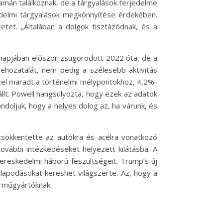
yamán találkoznak, de a tárgyalások terjedelme
delmi tárgyalások megkönnyítése érdekében.
tet. „Általában a dolgok tisztázódnak, és a
ónapjában először zsugorodott 2022 óta, de a
behozatalát, nem pedig a szélesebb aktivitás
zel maradt a történelmi mélypontokhoz, 4,2%-
állt. Powell hangsúlyozta, hogy ezek az adatok
ndoljuk, hogy a helyes dolog az, ha várunk, és
csökkentette az autókra és acélra vonatkozó
további intézkedéseket helyezett kilátásba. A
kereskedelmi háború feszültségeit. Trump’s új
lapodásokat kereshet világszerte. Az, hogy a
árműgyártóknak.