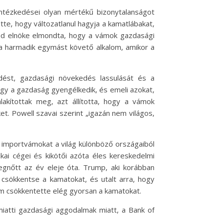
ntézkedései olyan mértékű bizonytalanságot
tte, hogy változatlanul hagyja a kamatlábakat,
Fed elnöke elmondta, hogy a vámok gazdasági
 a harmadik egymást követő alkalom, amikor a
edést, gazdasági növekedés lassulását és a
ogy a gazdaság gyengélkedik, és emeli azokat,
lakítottak meg, azt állította, hogy a vámok
t. Powell szavai szerint „igazán nem világos,
importvámokat a világ különböző országaiból
kai cégei és kikötői azóta éles kereskedelmi
egnőtt az év eleje óta. Trump, aki korábban
 csökkentse a kamatokat, és utalt arra, hogy
em csökkentette elég gyorsan a kamatokat.
iatti gazdasági aggodalmak miatt, a Bank of