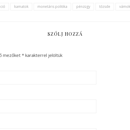
áció
kamatok
monetáris politika
pénzügy
tőzsde
vámo
SZÓLJ HOZZÁ
ző mezőket
*
karakterrel jelöltük