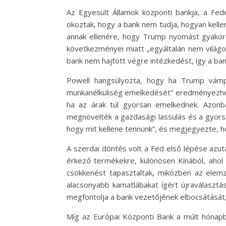
Az Egyesült Államok központi bankja, a Fe
okoztak, hogy a bank nem tudja, hogyan kellen
annak ellenére, hogy Trump nyomást gyakoro
következményei miatt „egyáltalán nem világo
bank nem hajtott végre intézkedést, így a ban
Powell hangsúlyozta, hogy ha Trump vámpol
munkanélküliség emelkedését” eredményezheti.
ha az árak túl gyorsan emelkednek. Azonban
megnövelték a gazdasági lassulás és a gyorsa
hogy mit kellene tennünk”, és megjegyezte, ho
A szerdai döntés volt a Fed első lépése az
érkező termékekre, különösen Kínából, ahol 
csökkenést tapasztaltak, miközben az elemz
alacsonyabb kamatlábakat ígért újraválasztá
megfontolja a bank vezetőjének elbocsátását,
Míg az Európai Központi Bank a múlt hónapb