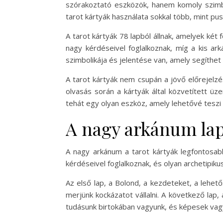
szórakoztató eszközök, hanem komoly szimbol
tarot kártyák használata sokkal több, mint pu
A tarot kártyák 78 lapból állnak, amelyek két
nagy kérdéseivel foglalkoznak, míg a kis a
szimbolikája és jelentése van, amely segíth
A tarot kártyák nem csupán a jövő előrejelzés
olvasás során a kártyák által közvetített üz
tehát egy olyan eszköz, amely lehetővé teszi
A nagy arkánum lap
A nagy arkánum a tarot kártyák legfontosabb
kérdéseivel foglalkoznak, és olyan archetipi
Az első lap, a Bolond, a kezdeteket, a lehet
merjünk kockázatot vállalni. A következő lap
tudásunk birtokában vagyunk, és képesek vag