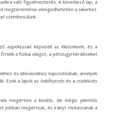
ásunkra való figyelmeztetés. A következő lap, a
a rend megteremtése elengedhetetlen a sikerhez.
kel szembesülünk.
ző aspektusait képviseli az életünknek, és a
Érmék a fizikai világot, a pénzügyi kérdéseket
sekhez és kihívásokhoz kapcsolódnak, amelyek
ák. Ezek a lapok az önkifejezés és a cselekvés
enek megérteni a kisebb, de mégis jelentős
ket jobban megértsük, és irányt mutassanak a