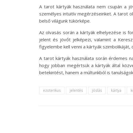
A tarot kártyák használata nem csupán a j
személyes intuitív megérzéseinket. A tarot ol
belső világunk tükörképe.
Az olvasás során a kártyák elhelyezése is f
jelent és jövőt jelképezi, valamint a Kere
figyelembe kell venni a kártyák szimbolikáját, d
A tarot kártyák használata során érdemes na
hogy jobban megértsük a kártyák által közve
betekintést, hanem a múltunkból is tanulságok
ezoterikus
jelentés
jóslás
kártya
k