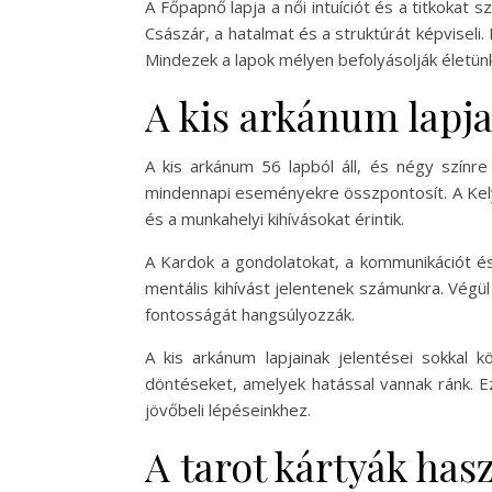
A Főpapnő lapja a női intuíciót és a titkokat 
Császár, a hatalmat és a struktúrát képviseli.
Mindezek a lapok mélyen befolyásolják életün
A kis arkánum lapj
A kis arkánum 56 lapból áll, és négy színre
mindennapi eseményekre összpontosít. A Kelyhe
és a munkahelyi kihívásokat érintik.
A Kardok a gondolatokat, a kommunikációt és
mentális kihívást jelentenek számunkra. Végül
fontosságát hangsúlyozzák.
A kis arkánum lapjainak jelentései sokkal
döntéseket, amelyek hatással vannak ránk. E
jövőbeli lépéseinkhez.
A tarot kártyák has