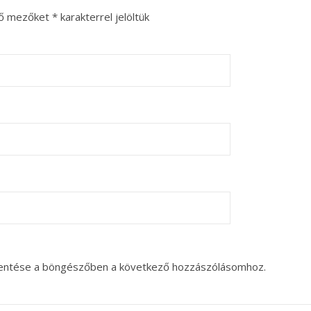
ző mezőket
*
karakterrel jelöltük
entése a böngészőben a következő hozzászólásomhoz.