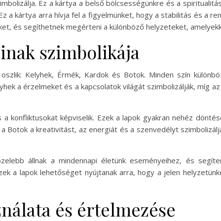
szimbolizálja. Ez a kártya a belső bölcsességünkre és a spiritualit
 Ez a kártya arra hívja fel a figyelmünket, hogy a stabilitás és 
ket, és segíthetnek megérteni a különböző helyzeteket, amelyek
ainak szimbolikája
 oszlik: Kelyhek, Érmék, Kardok és Botok. Minden szín különbö
k a érzelmeket és a kapcsolatok világát szimbolizálják, míg az 
 a konfliktusokat képviselik. Ezek a lapok gyakran nehéz dönté
 a Botok a kreativitást, az energiát és a szenvedélyt szimbolizálj
 közelebb állnak a mindennapi életünk eseményeihez, és segít
zek a lapok lehetőséget nyújtanak arra, hogy a jelen helyzetün
ználata és értelmezése