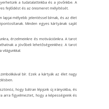
yerhetünk a tudatalattinkba és a jövőnkbe. A
yes fejlődést és az önismeret mélyítését.
 lapjai mélyebb jelentéssel bírnak, és az élet
zpontosítanak. Minden egyes kártyának saját
unkra, érzelmeinkre és motivációinkra. A tarot
athatnak a jövőbeli lehetőségeinkhez. A tarot
 világunkkal.
imbolikával bír. Ezek a kártyák az élet nagy
ődésben.
sztönöz, hogy bátran lépjünk új irányokba, és
tya arra figyelmeztet, hogy a képességeink és