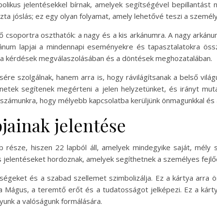
ikus jelentésekkel bírnak, amelyek segítségével bepillantást n
szta jóslás; ez egy olyan folyamat, amely lehetővé teszi a személ
 fő csoportra oszthatók: a nagy és a kis arkánumra. A nagy arkánum
rkánum lapjai a mindennapi eseményekre és tapasztalatokra öss
et a kérdések megválaszolásában és a döntések meghozatalában.
ére szolgálnak, hanem arra is, hogy rávilágítsanak a belső világ
enetek segítenek megérteni a jelen helyzetünket, és irányt mut
 számunkra, hogy mélyebb kapcsolatba kerüljünk önmagunkkal és a
jainak jelentése
 része, hiszen 22 lapból áll, amelyek mindegyike saját, mély sz
kus jelentéseket hordoznak, amelyek segíthetnek a személyes fejl
őségeket és a szabad szellemet szimbolizálja. Ez a kártya arra ö
, a Mágus, a teremtő erőt és a tudatosságot jelképezi. Ez a kár
yunk a valóságunk formálására.