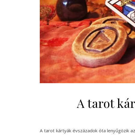
A tarot ká
A tarot kártyák évszázadok óta lenyűgözik a