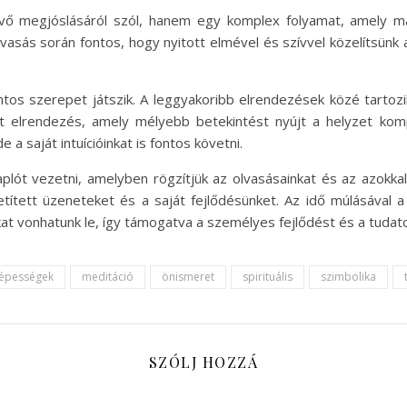
övő megjóslásáról szól, hanem egy komplex folyamat, amely ma
vasás során fontos, hogy nyitott elmével és szívvel közelítsünk 
ontos szerepet játszik. A leggyakoribb elrendezések közé tartoz
szt elrendezés, amely mélyebb betekintést nyújt a helyzet ko
e a saját intuícióinkat is fontos követni.
plót vezetni, amelyben rögzítjük az olvasásainkat és az azokkal
tített üzeneteket és a saját fejlődésünket. Az idő múlásával 
at vonhatunk le, így támogatva a személyes fejlődést és a tudato
épességek
meditáció
önismeret
spirituális
szimbolika
SZÓLJ HOZZÁ