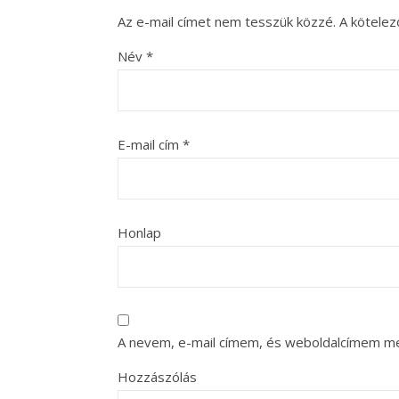
Az e-mail címet nem tesszük közzé.
A kötele
Név
*
E-mail cím
*
Honlap
A nevem, e-mail címem, és weboldalcímem m
Hozzászólás