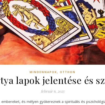
,
MINDENNAPOK
OTTHON
rtya lapok jelentése és s
február 6, 2025
z embereket, és mélyen gyökereznek a spirituális és pszicholó