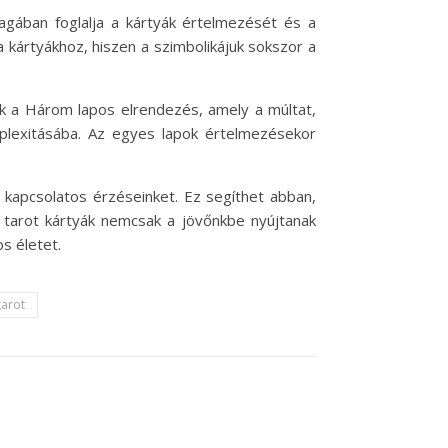
gában foglalja a kártyák értelmezését és a
a kártyákhoz, hiszen a szimbolikájuk sokszor a
ik a Három lapos elrendezés, amely a múltat,
mplexitásába. Az egyes lapok értelmezésekor
 kapcsolatos érzéseinket. Ez segíthet abban,
a tarot kártyák nemcsak a jövőnkbe nyújtanak
s életet.
tarot