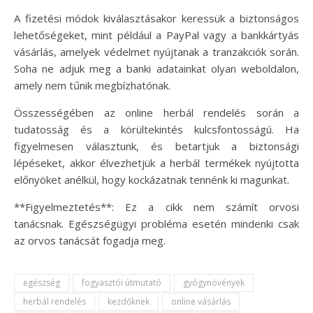
A fizetési módok kiválasztásakor keressük a biztonságos
lehetőségeket, mint például a PayPal vagy a bankkártyás
vásárlás, amelyek védelmet nyújtanak a tranzakciók során.
Soha ne adjuk meg a banki adatainkat olyan weboldalon,
amely nem tűnik megbízhatónak.
Összességében az online herbál rendelés során a
tudatosság és a körültekintés kulcsfontosságú. Ha
figyelmesen választunk, és betartjuk a biztonsági
lépéseket, akkor élvezhetjük a herbál termékek nyújtotta
előnyöket anélkül, hogy kockázatnak tennénk ki magunkat.
**Figyelmeztetés**: Ez a cikk nem számít orvosi
tanácsnak. Egészségügyi probléma esetén mindenki csak
az orvos tanácsát fogadja meg.
egészség
fogyasztói útmutató
gyógynövények
herbál rendelés
kezdőknek
online vásárlás