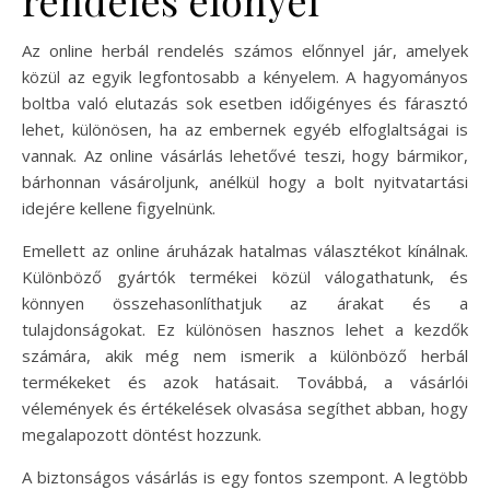
Az online herbál rendelés számos előnnyel jár, amelyek
közül az egyik legfontosabb a kényelem. A hagyományos
boltba való elutazás sok esetben időigényes és fárasztó
lehet, különösen, ha az embernek egyéb elfoglaltságai is
vannak. Az online vásárlás lehetővé teszi, hogy bármikor,
bárhonnan vásároljunk, anélkül hogy a bolt nyitvatartási
idejére kellene figyelnünk.
Emellett az online áruházak hatalmas választékot kínálnak.
Különböző gyártók termékei közül válogathatunk, és
könnyen összehasonlíthatjuk az árakat és a
tulajdonságokat. Ez különösen hasznos lehet a kezdők
számára, akik még nem ismerik a különböző herbál
termékeket és azok hatásait. Továbbá, a vásárlói
vélemények és értékelések olvasása segíthet abban, hogy
megalapozott döntést hozzunk.
A biztonságos vásárlás is egy fontos szempont. A legtöbb