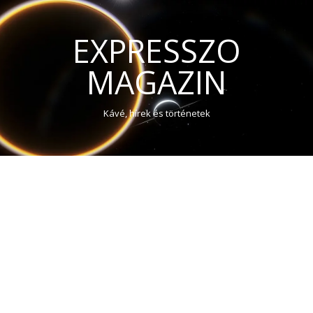
EXPRESSZO
MAGAZIN
Kávé, hírek és történetek