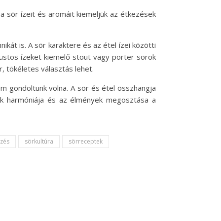
a sör ízeit és aromáit kiemeljük az étkezések
ikát is. A sör karaktere és az étel ízei közötti
üstös ízeket kiemelő stout vagy porter sörök
r, tökéletes választás lehet.
nem gondoltunk volna. A sör és étel összhangja
ízek harmóniája és az élmények megosztása a
őzés
sörkultúra
sörreceptek