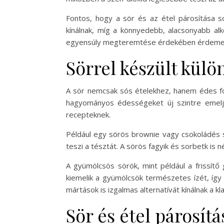
Fontos, hogy a sör és az étel párosítása s
kínálnak, míg a könnyedebb, alacsonyabb alko
egyensúly megteremtése érdekében érdemes kí
Sörrel készült külö
A sör nemcsak sós ételekhez, hanem édes fog
hagyományos édességeket új szintre emeljük
recepteknek.
Például egy sörös brownie vagy csokoládés sü
teszi a tésztát. A sörös fagyik és sorbetk is 
A gyümölcsös sörök, mint például a frissítő
kiemelik a gyümölcsök természetes ízét, így 
mártások is izgalmas alternatívát kínálnak a k
Sör és étel párosít