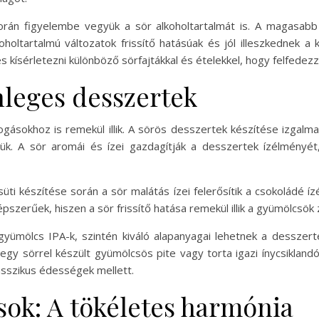
orán figyelembe vegyük a sör alkoholtartalmát is. A magasabb 
holtartalmú változatok frissítő hatásúak és jól illeszkednek a
sérletezni különböző sörfajtákkal és ételekkel, hogy felfedezzü
nleges desszertek
ásokhoz is remekül illik. A sörös desszertek készítése izgalm
. A sör aromái és ízei gazdagítják a desszertek ízélményét,
ti készítése során a sör malátás ízei felerősítik a csokoládé íz
népszerűek, hiszen a sör frissítő hatása remekül illik a gyümölcsö
 gyümölcs IPA-k, szintén kiváló alapanyagai lehetnek a desszer
egy sörrel készült gyümölcsös pite vagy torta igazi ínycsikland
lasszikus édességek mellett.
ások: A tökéletes harmónia