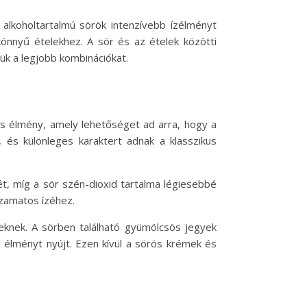
alkoholtartalmú sörök intenzívebb ízélményt
 könnyű ételekhez. A sör és az ételek közötti
k a legjobb kombinációkat.
as élmény, amely lehetőséget ad arra, hogy a
 és különleges karaktert adnak a klasszikus
ét, míg a sör szén-dioxid tartalma légiesebbé
k zamatos ízéhez.
teknek. A sörben található gyümölcsös jegyek
ó élményt nyújt. Ezen kívül a sörös krémek és