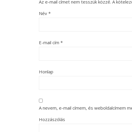
Az e-mail címet nem tesszük közzé.
A kötele
Név
*
E-mail cím
*
Honlap
A nevem, e-mail címem, és weboldalcímem m
Hozzászólás