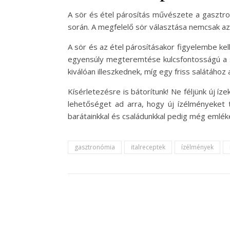
A sör és étel párosítás művészete a gasztron
során. A megfelelő sör választása nemcsak az
A sör és az étel párosításakor figyelembe kell 
egyensúly megteremtése kulcsfontosságú a si
kiválóan illeszkednek, míg egy friss salátához
Kísérletezésre is bátorítunk! Ne féljünk új í
lehetőséget ad arra, hogy új ízélményeket 
barátainkkal és családunkkal pedig még emlé
gasztronómia
italreceptek
ízélmények