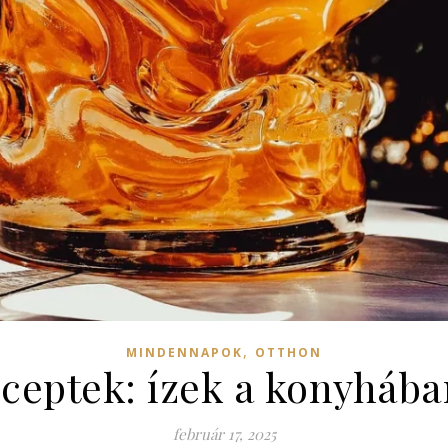
,
MINDENNAPOK
OTTHON
eceptek: ízek a konyháb
február 17, 2025