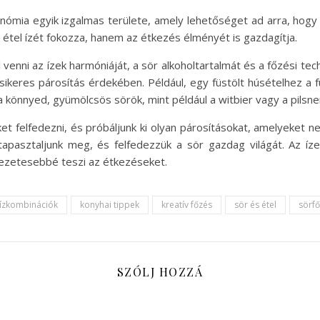
ómia egyik izgalmas területe, amely lehetőséget ad arra, hogy 
 étel ízét fokozza, hanem az étkezés élményét is gazdagítja.
venni az ízek harmóniáját, a sör alkoholtartalmát és a főzési techn
keres párosítás érdekében. Például, egy füstölt húsételhez a f
 a könnyed, gyümölcsös sörök, mint például a witbier vagy a pilsne
zeket felfedezni, és próbáljunk ki olyan párosításokat, amelyeket 
tapasztaljunk meg, és felfedezzük a sör gazdag világát. Az 
kezetesebbé teszi az étkezéseket.
ízkombinációk
konyhai tippek
kreatív főzés
sör és étel
sörf
SZÓLJ HOZZÁ