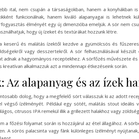
tebb ital, nem csupán a társaságokban, hanem a konyhákban i
ikként funkcionálnak, hanem kiváló alapanyagai is lehetnek kü
rfogyasztás élményét egy új dimenzióba emeljük. A sör nem csu
sználhatjuk, hogy új ízeket és textúrákat hozzunk létre.
, a keserű és malátás ízektől kezdve a gyümölcsös és fűszeres j
ldségekről vagy desszertekről. A sör felhasználásával készül
ókat adnak a hagyományos receptekhez. A sörfőzés művészete és 
és kreatívan alkalmazzuk azt a mindennapi étkezéseink során.
k: Az alapanyag és az ízek h
ontosabb dolog, hogy a megfelelő sört válasszuk ki az adott rece
l végső ízélményét. Például egy sötét, malátás stout ideális 
gos, citrusos IPA remekül illik a grillezett halakhoz vagy zöldsé
m a főzési folyamat során is hozzájárul az étel állagához. A sörb
 A sörös palacsinta vagy fánk különleges ízélményt nyújtanak, h
lagot.