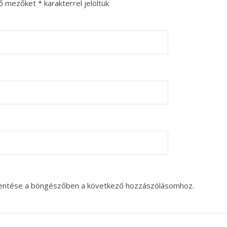
ző mezőket
*
karakterrel jelöltük
entése a böngészőben a következő hozzászólásomhoz.