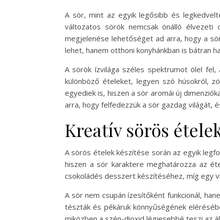
A sör, mint az egyik legősibb és legkedvel
változatos sörök nemcsak önálló élvezeti c
megjelenése lehetőséget ad arra, hogy a sö
lehet, hanem otthoni konyhánkban is bátran ha
A sörök ízvilága széles spektrumot ölel fel
különböző ételeket, legyen szó húsokról, zö
egyediek is, hiszen a sör aromái új dimenzi
arra, hogy felfedezzük a sör gazdag világát, 
Kreatív sörös étele
A sörös ételek készítése során az egyik legf
hiszen a sör karaktere meghatározza az éte
csokoládés desszert készítéséhez, míg egy vilá
A sör nem csupán ízesítőként funkcionál, hane
tészták és pékáruk könnyűségének elérésében.
miközben a szén-dioxid légiesebbé teszi az ál