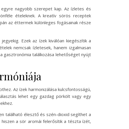
s egyre nagyobb szerepet kap. Az ízletes és
lönféle ételeknek. A kreatív sörös receptek
pán az éttermek különleges fogásainak része
egyekig. Ezek az ízek kiválóan kiegészítik a
t ételek nemcsak ízletesek, hanem izgalmasan
a gasztronómia találkozása lehetőséget nyújt
armóniája
pthez. Az ízek harmonizálása kulcsfontosságú,
választás lehet egy gazdag pörkölt vagy egy
gekhez.
en található élesztő és szén-dioxid segíthet a
iszen a sör aromái felerősítik a tészta ízét,