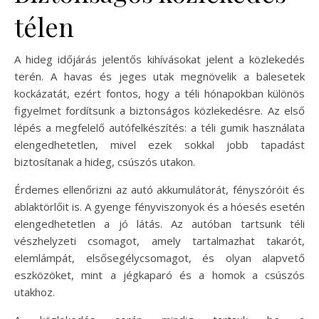
télen
A hideg időjárás jelentős kihívásokat jelent a közlekedés
terén. A havas és jeges utak megnövelik a balesetek
kockázatát, ezért fontos, hogy a téli hónapokban különös
figyelmet fordítsunk a biztonságos közlekedésre. Az első
lépés a megfelelő autófelkészítés: a téli gumik használata
elengedhetetlen, mivel ezek sokkal jobb tapadást
biztosítanak a hideg, csúszós utakon.
Érdemes ellenőrizni az autó akkumulátorát, fényszóróit és
ablaktörlőit is. A gyenge fényviszonyok és a hóesés esetén
elengedhetetlen a jó látás. Az autóban tartsunk téli
vészhelyzeti csomagot, amely tartalmazhat takarót,
elemlámpát, elsősegélycsomagot, és olyan alapvető
eszközöket, mint a jégkaparó és a homok a csúszós
utakhoz.