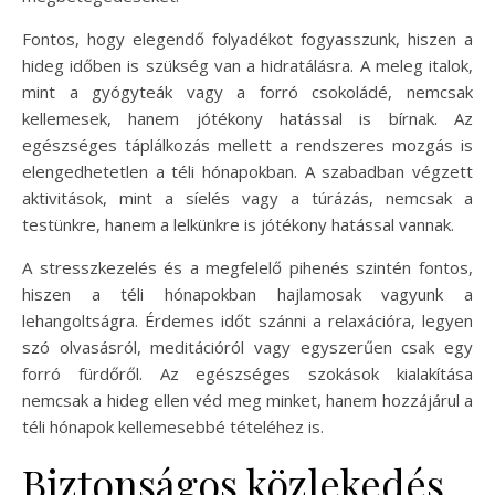
Fontos, hogy elegendő folyadékot fogyasszunk, hiszen a
hideg időben is szükség van a hidratálásra. A meleg italok,
mint a gyógyteák vagy a forró csokoládé, nemcsak
kellemesek, hanem jótékony hatással is bírnak. Az
egészséges táplálkozás mellett a rendszeres mozgás is
elengedhetetlen a téli hónapokban. A szabadban végzett
aktivitások, mint a síelés vagy a túrázás, nemcsak a
testünkre, hanem a lelkünkre is jótékony hatással vannak.
A stresszkezelés és a megfelelő pihenés szintén fontos,
hiszen a téli hónapokban hajlamosak vagyunk a
lehangoltságra. Érdemes időt szánni a relaxációra, legyen
szó olvasásról, meditációról vagy egyszerűen csak egy
forró fürdőről. Az egészséges szokások kialakítása
nemcsak a hideg ellen véd meg minket, hanem hozzájárul a
téli hónapok kellemesebbé tételéhez is.
Biztonságos közlekedés