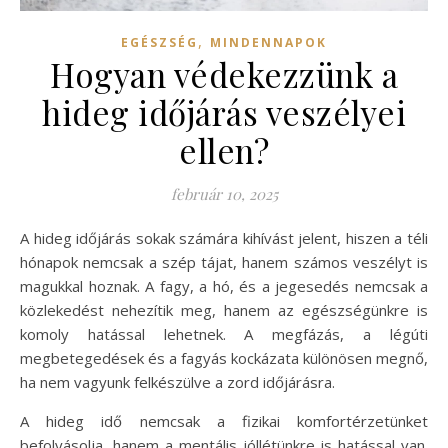
,
EGÉSZSÉG
MINDENNAPOK
Hogyan védekezzünk a
hideg időjárás veszélyei
ellen?
február 10, 2025
A hideg időjárás sokak számára kihívást jelent, hiszen a téli
hónapok nemcsak a szép tájat, hanem számos veszélyt is
magukkal hoznak. A fagy, a hó, és a jegesedés nemcsak a
közlekedést nehezítik meg, hanem az egészségünkre is
komoly hatással lehetnek. A megfázás, a légúti
megbetegedések és a fagyás kockázata különösen megnő,
ha nem vagyunk felkészülve a zord időjárásra.
A hideg idő nemcsak a fizikai komfortérzetünket
befolyásolja, hanem a mentális jóllétünkre is hatással van.