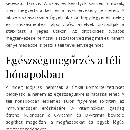
keresztül távozik. A sálak és kesztyűk szintén fontosak,
mert megvédik a kéz és a nyak érzékeny területeit. A
lábbelik választásánál figyeljünk arra, hogy legyenek meleg
és csúszásmentes talpú cipők, amelyek biztosítják a
stabilitást a jeges utakon. Az öltözködés tudatos
megtervezése nemcsak a fázástól véd meg minket, hanem
kényelmesebbé is teszi a téli tevékenységeinket.
Egészségmegőrzés a téli
hónapokban
A hideg időjárás nemcsak a fizikai komfortérzetünket
befolyásolja, hanem az egészségünkre is hatással lehet. A
téli hónapokban érdemes külön figyelmet fordítani az
immunrendszer erősítésére. A vitaminokban gazdag
étrend, különösen a C-vitamin és D-vitamin bevitele
segíthet megelőzni a megfázásokat és egyéb légúti
megbetegedéseket.