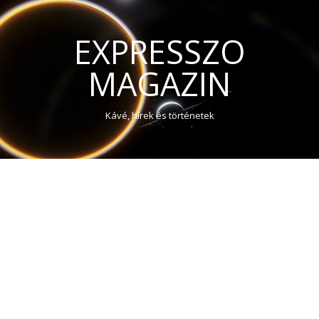
EXPRESSZO
MAGAZIN
Kávé, hírek és történetek