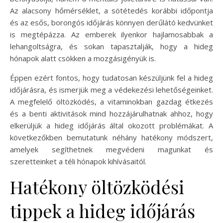
Az alacsony hőmérséklet, a sötétedés korábbi időpontja
és az esős, borongós időjárás könnyen derűlátó kedvünket
is megtépázza. Az emberek ilyenkor hajlamosabbak a
lehangoltságra, és sokan tapasztalják, hogy a hideg
hónapok alatt csökken a mozgásigényük is.
Éppen ezért fontos, hogy tudatosan készüljünk fel a hideg
időjárásra, és ismerjük meg a védekezési lehetőségeinket.
A megfelelő öltözködés, a vitaminokban gazdag étkezés
és a benti aktivitások mind hozzájárulhatnak ahhoz, hogy
elkerüljük a hideg időjárás által okozott problémákat. A
következőkben bemutatunk néhány hatékony módszert,
amelyek segíthetnek megvédeni magunkat és
szeretteinket a téli hónapok kihívásaitól.
Hatékony öltözködési
tippek a hideg időjárás