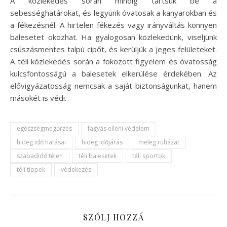
A közlekedés során mindig tartsuk be a
sebességhatárokat, és legyünk óvatosak a kanyarokban és
a fékezésnél. A hirtelen fékezés vagy irányváltás könnyen
balesetet okozhat. Ha gyalogosan közlekedünk, viseljünk
csúszásmentes talpú cipőt, és kerüljük a jeges felületeket.
A téli közlekedés során a fokozott figyelem és óvatosság
kulcsfontosságú a balesetek elkerülése érdekében. Az
elővigyázatosság nemcsak a saját biztonságunkat, hanem
másokét is védi.
egészségmegőrzés
fagyás elleni védelem
hideg idő hatásai
hideg időjárás
meleg ruházat
szabadidő télen
téli balesetek
téli sportok
téli tippek
védekezés
SZÓLJ HOZZÁ