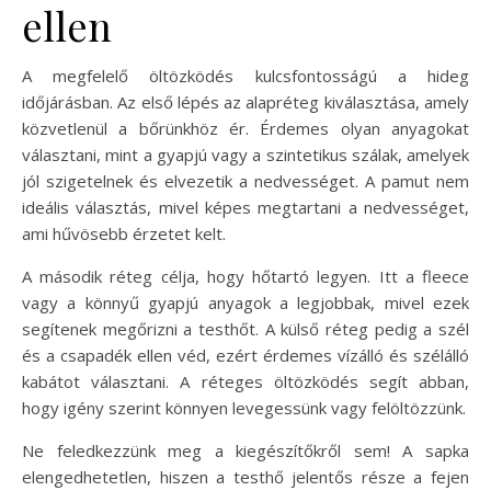
ellen
A megfelelő öltözködés kulcsfontosságú a hideg
időjárásban. Az első lépés az alapréteg kiválasztása, amely
közvetlenül a bőrünkhöz ér. Érdemes olyan anyagokat
választani, mint a gyapjú vagy a szintetikus szálak, amelyek
jól szigetelnek és elvezetik a nedvességet. A pamut nem
ideális választás, mivel képes megtartani a nedvességet,
ami hűvösebb érzetet kelt.
A második réteg célja, hogy hőtartó legyen. Itt a fleece
vagy a könnyű gyapjú anyagok a legjobbak, mivel ezek
segítenek megőrizni a testhőt. A külső réteg pedig a szél
és a csapadék ellen véd, ezért érdemes vízálló és szélálló
kabátot választani. A réteges öltözködés segít abban,
hogy igény szerint könnyen levegessünk vagy felöltözzünk.
Ne feledkezzünk meg a kiegészítőkről sem! A sapka
elengedhetetlen, hiszen a testhő jelentős része a fejen