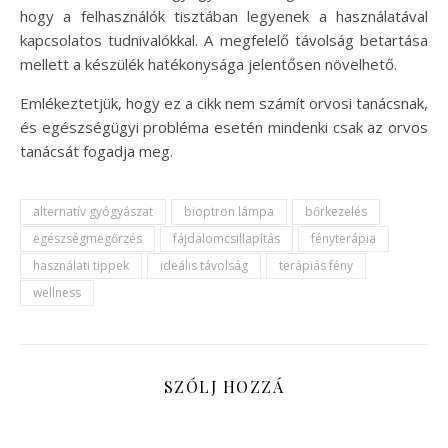
hogy a felhasználók tisztában legyenek a használatával
kapcsolatos tudnivalókkal. A megfelelő távolság betartása
mellett a készülék hatékonysága jelentősen növelhető.
Emlékeztetjük, hogy ez a cikk nem számít orvosi tanácsnak,
és egészségügyi probléma esetén mindenki csak az orvos
tanácsát fogadja meg.
alternatív gyógyászat
bioptron lámpa
bőrkezelés
egészségmegőrzés
fájdalomcsillapítás
fényterápia
használati tippek
ideális távolság
terápiás fény
wellness
SZÓLJ HOZZÁ