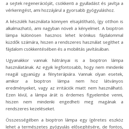
a sejtek regenerációját, csökkenti a gyulladást és javítja a
vérkeringést, ami hozzájárul a gyorsabb gyógyuláshoz.
A készülék használata könnyen elsajátítható, így otthon is
alkalmazható, ami nagyban növeli a kényelmet. A bioptron
lámpa különösen hasznos lehet krónikus fájdalommal
küzdők számára, hiszen a rendszeres használat segíthet a
fájdalom csökkentésében és a mobilitás javításában.
Ugyanakkor vannak hátrányai is a bioptron lámpa
használatának. Az egyik legfontosabb, hogy nem mindenki
reagál ugyanúgy a fényterápiára. Vannak olyan esetek,
amikor a bioptron lámpa nem hoz látványos
eredményeket, vagy az irritációk miatt nem használható.
Ezen kívül, a lámpa árát is érdemes figyelembe venni,
hiszen nem mindenki engedheti meg magának a
rendszeres kezeléseket.
Összességében a bioptron lámpa egy ígéretes eszköz
lehet a természetes gyógyulás elősegítésére, de fontos,