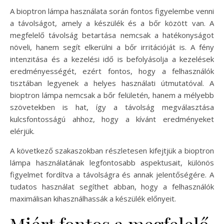
A bioptron lámpa használata során fontos figyelembe venni
a távolságot, amely a készülék és a bőr között van. A
megfelelő távolság betartása nemcsak a hatékonyságot
növeli, hanem segít elkerülni a bőr irritációját is. A fény
intenzitása és a kezelési idő is befolyásolja a kezelések
eredményességét, ezért fontos, hogy a felhasználók
tisztában legyenek a helyes használati útmutatóval. A
bioptron lámpa nemcsak a bőr felületén, hanem a mélyebb
szövetekben is hat, így a távolság megválasztása
kulcsfontosságú ahhoz, hogy a kívánt eredményeket
elérjük.
A következő szakaszokban részletesen kifejtjük a bioptron
lámpa használatának legfontosabb aspektusait, különös
figyelmet fordítva a távolságra és annak jelentőségére. A
tudatos használat segíthet abban, hogy a felhasználók
maximálisan kihasználhassák a készülék előnyeit.
Miért fontos a megfelelő