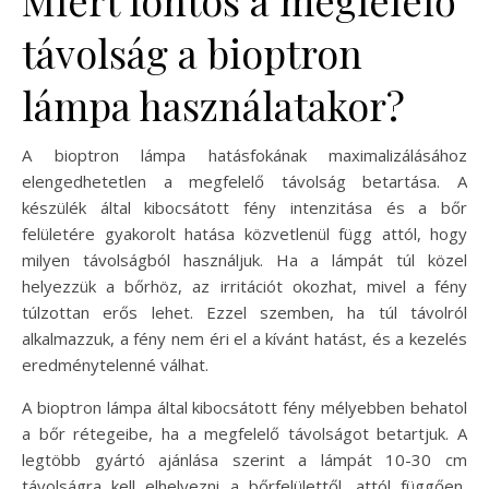
távolság a bioptron
lámpa használatakor?
A bioptron lámpa hatásfokának maximalizálásához
elengedhetetlen a megfelelő távolság betartása. A
készülék által kibocsátott fény intenzitása és a bőr
felületére gyakorolt hatása közvetlenül függ attól, hogy
milyen távolságból használjuk. Ha a lámpát túl közel
helyezzük a bőrhöz, az irritációt okozhat, mivel a fény
túlzottan erős lehet. Ezzel szemben, ha túl távolról
alkalmazzuk, a fény nem éri el a kívánt hatást, és a kezelés
eredménytelenné válhat.
A bioptron lámpa által kibocsátott fény mélyebben behatol
a bőr rétegeibe, ha a megfelelő távolságot betartjuk. A
legtöbb gyártó ajánlása szerint a lámpát 10-30 cm
távolságra kell elhelyezni a bőrfelülettől, attól függően,