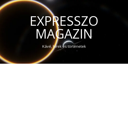
EXPRESSZO
MAGAZIN
Kávé, hírek és történetek