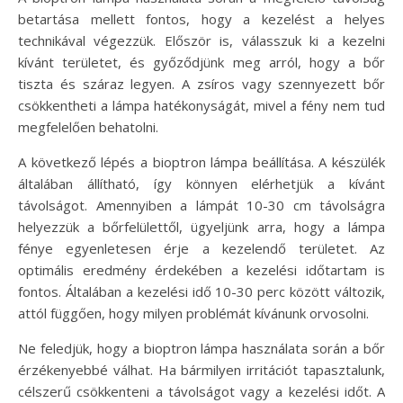
betartása mellett fontos, hogy a kezelést a helyes
technikával végezzük. Először is, válasszuk ki a kezelni
kívánt területet, és győződjünk meg arról, hogy a bőr
tiszta és száraz legyen. A zsíros vagy szennyezett bőr
csökkentheti a lámpa hatékonyságát, mivel a fény nem tud
megfelelően behatolni.
A következő lépés a bioptron lámpa beállítása. A készülék
általában állítható, így könnyen elérhetjük a kívánt
távolságot. Amennyiben a lámpát 10-30 cm távolságra
helyezzük a bőrfelülettől, ügyeljünk arra, hogy a lámpa
fénye egyenletesen érje a kezelendő területet. Az
optimális eredmény érdekében a kezelési időtartam is
fontos. Általában a kezelési idő 10-30 perc között változik,
attól függően, hogy milyen problémát kívánunk orvosolni.
Ne feledjük, hogy a bioptron lámpa használata során a bőr
érzékenyebbé válhat. Ha bármilyen irritációt tapasztalunk,
célszerű csökkenteni a távolságot vagy a kezelési időt. A